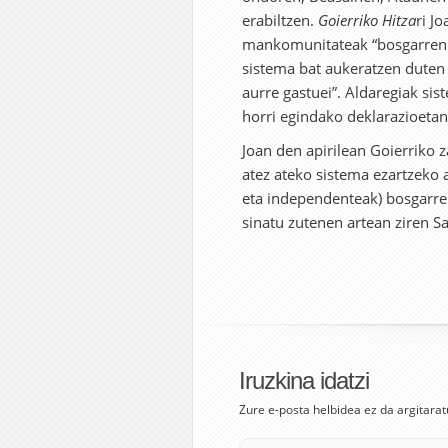
erabiltzen.
Goierriko Hitza
ri J
mankomunitateak “bosgarren e
sistema bat aukeratzen duten 
aurre gastuei”. Aldaregiak si
horri egindako deklarazioetan
Joan den apirilean Goierriko 
atez ateko sistema ezartzeko a
eta independenteak) bosgarre
sinatu zutenen artean ziren 
Iruzkina idatzi
Zure e-posta helbidea ez da argitarat