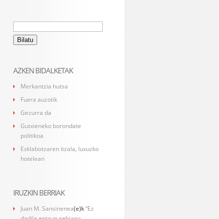
Bilatu:
AZKEN BIDALKETAK
Merkantzia hutsa
Fuera auzotik
Gezurra da
Gutxieneko borondate
politikoa
Esklabotzaren itzala, luxuzko
hotelean
IRUZKIN BERRIAK
Juan M. Sansinenea
(e)k
“Ez
dadila entzun gehiago