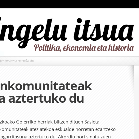
ez atekoa aztertuko du
ankomunitateak
a aztertuko du
zkoako Goierriko herriak biltzen dituen Sasieta
omunitateak atez atekoa eskualde horretan ezartzeko
ragarritasuna aztertuko du. Akordio hori sinatu zuen