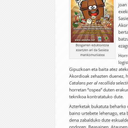
joan
exeku
Sasi
Akor
bert
batzu
Bosgarren edukiontzia
ezag
ezartzen ari da Sasieta
mankomuniatea
Horr
logi
Gipuzkoan eta baita atez ateko
Akordioak zehazten duenez, h
Catalans per al recollida select
horretan “ospea” duten eraku
teknikoa kontratatuko dute.
Azterketak bukatuta beharko
baino urtebete lehenago, eta 
dena zabalduko dute eskualdea
ondoren, Beasainen, Ataunen 