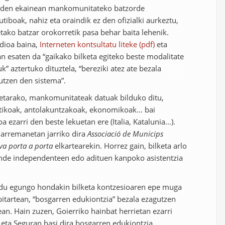
 den ekainean mankomunitateko batzorde
tiboak, nahiz eta oraindik ez den ofizialki aurkeztu,
etako batzar orokorretik pasa behar baita lehenik.
dioa baina,
Interneten kontsultatu liteke (pdf)
eta
an esaten da “gaikako bilketa egiteko beste modalitate
k” aztertuko dituztela, “bereziki atez ate bezala
utzen den sistema”.
etarako, mankomunitateak datuak bilduko ditu,
stikoak, antolakuntzakoak, ekonomikoak… bai
a ezarri den beste lekuetan ere (Italia, Katalunia…).
arremanetan jarriko dira
Associació de Municips
iva porta a porta
elkartearekin. Horrez gain, bilketa arlo
nde independenteen edo adituen kanpoko asistentzia
 du egungo hondakin bilketa kontzesioaren epe muga
bitartean, “bosgarren edukiontzia” bezala ezagutzen
n. Hain zuzen, Goierriko hainbat herrietan ezarri
eta Seguran hasi dira bosgarren edukiontzia