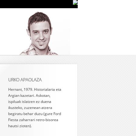
URKO APAOLAZA
Hernani, 1979. Historialaria eta
Argian kazetari. Askotan,
ispiluak islatzen ez duena
ikusteko, zuzenean atzera
begiratu behar duzu (gure Ford
Fiesta zaharrari retro-bisorea
hautsi zioten).