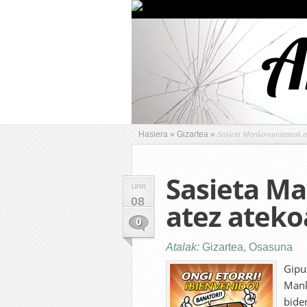
Sasieta Mankomunitateak at
Hasiera
»
Gizartea
»
Sasieta M
URR
08
atez ateko
0
Atalak:
Gizartea
,
Osasuna
Gipu
Mank
bide