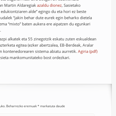
oan Martin Aldaregiak
azaldu dionez
, Sasietako
dukiontziaren alde” egingo du eta hori ez beste
udalek “jakin behar dute eurek egin beharko dietela
stema “mixto” baten aukera ere aipatzen du egunkari
.
zazpi alkatek eta 55 zinegotzik eskatu zuten eskualdean
zterketa egitea (ezker abertzalea, EB-Berdeak, Aralar
n kontenedorearen sistema abiatu aurretik.
Agiria (pdf)
Sasieta mankomunitateko bost ordezkari.
uko.
Beharrezko eremuak
*
markatuta daude