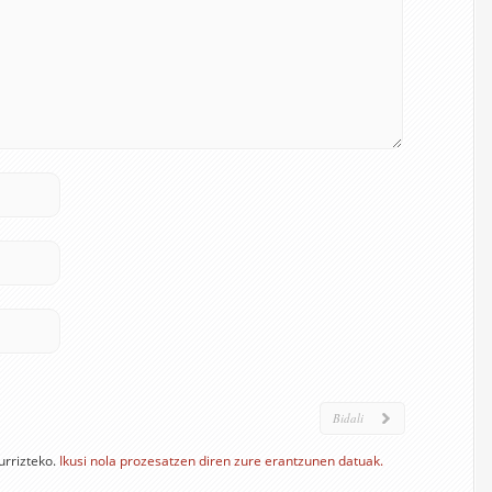
urrizteko.
Ikusi nola prozesatzen diren zure erantzunen datuak.