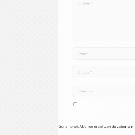
Gune honek Akismet erabiltzen du zaborra m