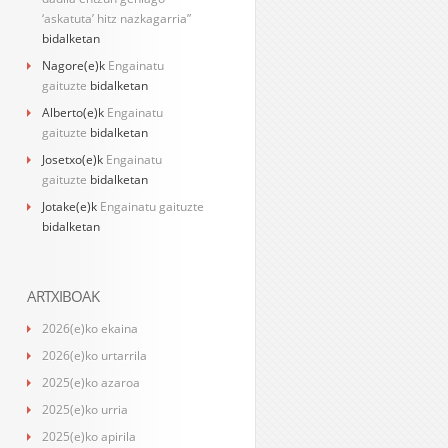
‘askatuta’ hitz nazkagarria”
bidalketan
Nagore
(e)k
Engainatu
gaituzte
bidalketan
Alberto
(e)k
Engainatu
gaituzte
bidalketan
Josetxo
(e)k
Engainatu
gaituzte
bidalketan
Jotake
(e)k
Engainatu gaituzte
bidalketan
ARTXIBOAK
2026(e)ko ekaina
2026(e)ko urtarrila
2025(e)ko azaroa
2025(e)ko urria
2025(e)ko apirila