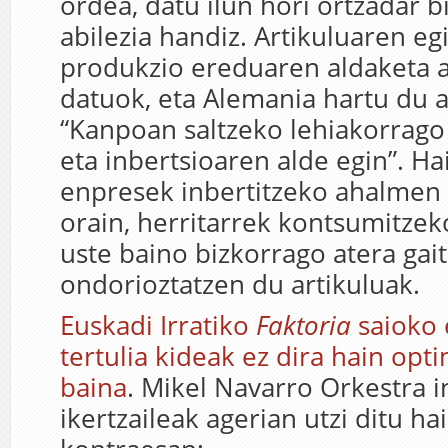
ordea, datu ilun hori ortzadar b
abilezia handiz. Artikuluaren eg
produkzio ereduaren aldaketa a
datuok, eta Alemania hartu du a
“Kanpoan saltzeko lehiakorrago
eta inbertsioaren alde egin”. Ha
enpresek inbertitzeko ahalmen 
orain, herritarrek kontsumitzeko
uste baino bizkorrago atera gai
ondorioztatzen du artikuluak.
Euskadi Irratiko
Faktoria
saioko
tertulia kideak ez dira hain opt
baina
. Mikel Navarro Orkestra i
ikertzaileak agerian utzi ditu ha