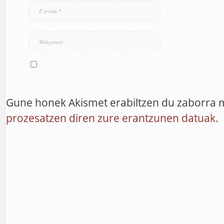
Gune honek Akismet erabiltzen du zaborra 
prozesatzen diren zure erantzunen datuak.