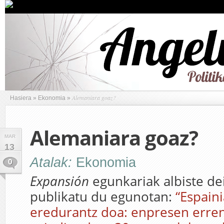
Alemaniara goaz?
Hasiera
»
Ekonomia
»
Alemaniara goaz?
MAR
13
Atalak:
Ekonomia
0
Expansión
egunkariak albiste de
publikatu du egunotan:
“Espain
eredurantz doa: enpresen erren