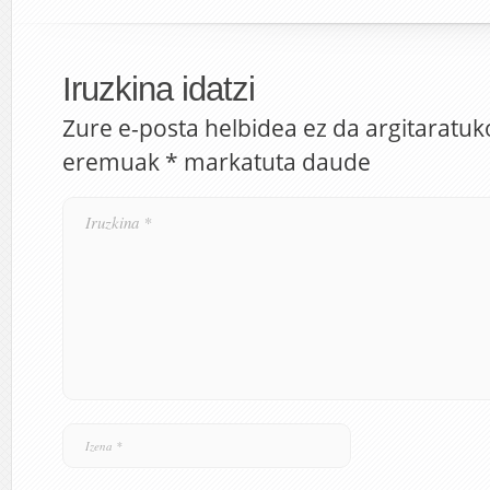
Iruzkina idatzi
Zure e-posta helbidea ez da argitaratuk
eremuak
*
markatuta daude