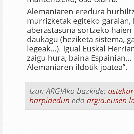
Alemaniaren eredura hurbiltz
murrizketak egiteko garaian,
aberastasuna sortzeko haien 
daukagu (heziketa sistema, 
legeak…). Igual Euskal Herria
zaigu hura, baina Espainian…
Alemaniaren ildotik joatea”.
Izan ARGIAko bazkide:
astekar
harpidedun
edo
argia.eusen l