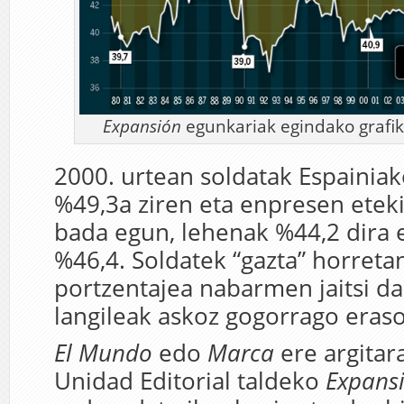
Expansión
egunkariak egindako grafiko
2000. urtean soldatak Espainia
%49,3a ziren eta enpresen etek
bada egun, lehenak %44,2 dira 
%46,4. Soldatek “gazta” horreta
portzentajea nabarmen jaitsi da 
langileak askoz gogorrago eraso 
El Mundo
edo
Marca
ere argitar
Unidad Editorial taldeko
Expans