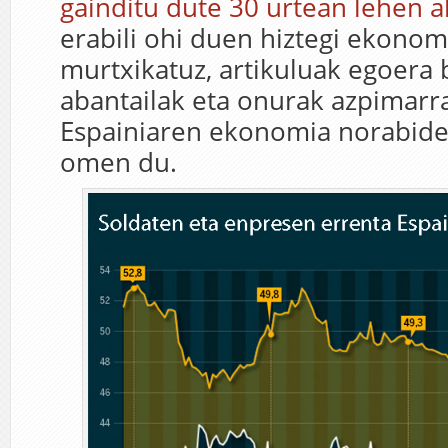
gainditu dute 30 urtean lehen a
erabili ohi duen hiztegi ekonom
murtxikatuz, artikuluak egoera 
abantailak eta onurak azpimarrat
Espainiaren ekonomia norabide 
omen du.