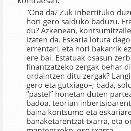
kontraesan:
“Ona da? Zuk inbertituko duz
hori gero salduko baduzu. Et
du? Azkenean, kontsumitzail
izaten da. Eskaria lotuta dag
errentari, eta hori bakarrik e
ere bai. Estatuak osasun zerb
finantzatzeko zergak behar d
ordaintzen ditu zergak? Lang
gero eta gutxiago–; bada, so
“pastel” honetan duten parte
badoa, teorian inbertsioarent
baina kontsumo eta eskariare
banaketarentzat txarra, eta o
mantentzeko, oso txarra.