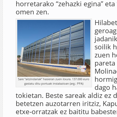
horretarako “zehazki egina” eta 
omen zen.
Hilabe
geroag
jadanik
soilik 
zuen h
pareta 
Molina
hormig
Sare “aitzindariak” hasieran zuen itxura. 137.000 euro
gastatu ditu portuak instalazioan (arg.: PPA)
dago h
tokietan. Beste sareak aldiz ez 
betetzen auzotarren iritziz, Ka
etxe-orratzak ez baititu babeste