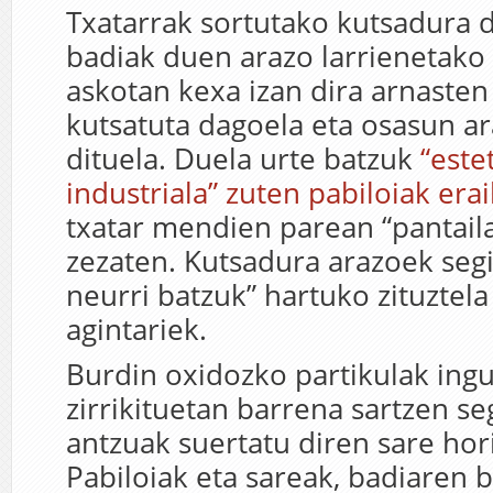
Txatarrak sortutako kutsadura 
badiak duen arazo larrienetako 
askotan kexa izan dira arnasten
kutsatuta dagoela eta osasun a
dituela. Duela urte batzuk
“este
industriala” zuten pabiloiak erai
txatar mendien parean “pantaila
zezaten. Kutsadura arazoek segi
neurri batzuk” hartuko zituztel
agintariek.
Burdin oxidozko partikulak ing
zirrikituetan barrena sartzen se
antzuak suertatu diren sare hori
Pabiloiak eta sareak, badiaren b