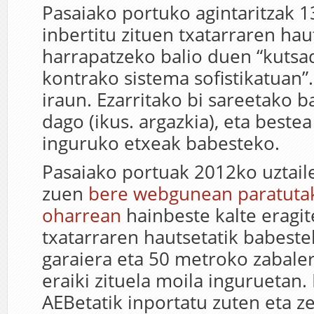
Pasaiako portuko agintaritzak 
inbertitu zituen txatarraren hau
harrapatzeko balio duen “kuts
kontrako sistema sofistikatuan”
iraun. Ezarritako bi sareetako b
dago (ikus. argazkia), eta beste
inguruko etxeak babesteko.
Pasaiako portuak 2012ko uztaile
zuen
bere webgunean paratuta
oharrean
hainbeste kalte eragi
txatarraren hautsetatik babest
garaiera eta 50 metroko zabaler
eraiki zituela moila inguruetan.
AEBetatik inportatu zuten eta z