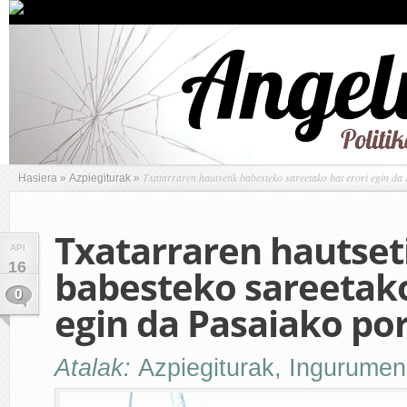
Txatarraren hautsetik babesteko sareetako bat erori egin da
Hasiera
»
Azpiegiturak
»
Txatarraren hautset
API
16
babesteko sareetako
0
egin da Pasaiako po
Atalak:
Azpiegiturak
,
Ingurumen