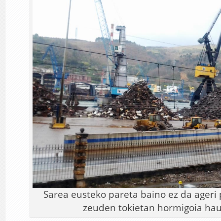
Sarea eusteko pareta baino ez da ageri
zeuden tokietan hormigoia hau