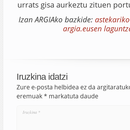
urrats gisa aurkeztu zituen port
Izan ARGIAko bazkide:
astekarik
argia.eusen laguntz
Iruzkina idatzi
Zure e-posta helbidea ez da argitaratuk
eremuak
*
markatuta daude