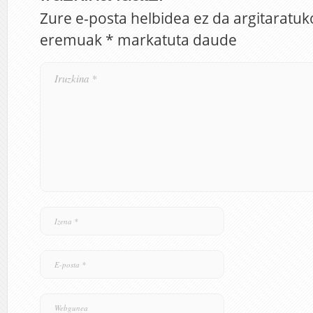
Zure e-posta helbidea ez da argitaratuk
eremuak
*
markatuta daude