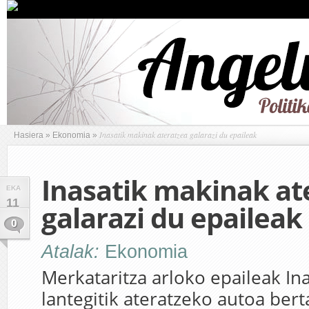
Inasatik makinak ateratzea galarazi du epaileak
Hasiera
»
Ekonomia
»
Inasatik makinak at
EKA
11
galarazi du epaileak
0
Atalak:
Ekonomia
Merkataritza arloko epaileak In
lantegitik ateratzeko autoa bert