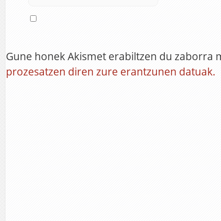
Gune honek Akismet erabiltzen du zaborra 
prozesatzen diren zure erantzunen datuak.