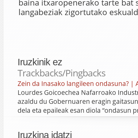
baina itxaropenerako tarte bat 
langabeziak zigortutako eskual
Iruzkinik ez
Trackbacks/Pingbacks
Zein da Inasako langileen ondasuna? | 
Lourdes Goicoechea Nafarroako Industr
azaldu du Gobernuaren eragin gaitasun
dela eta epaileak esan diola “ondasun p
Iruzkina idatzi