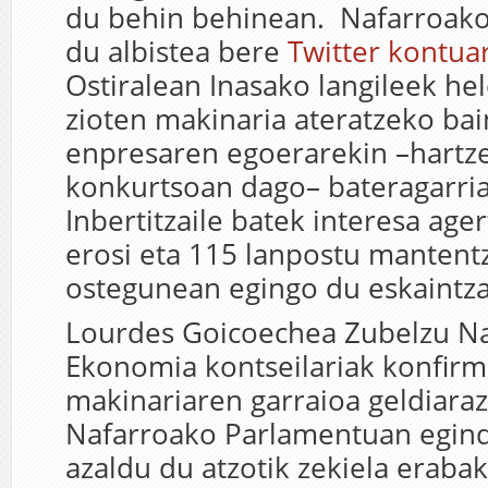
du behin behinean. Nafarroak
du albistea bere
Twitter kontua
Ostiralean Inasako langileek hele
zioten makinaria ateratzeko ba
enpresaren egoerarekin –hart
konkurtsoan dago– bateragarria
Inbertitzaile batek interesa age
erosi eta 115 lanpostu mantent
ostegunean egingo du eskaintza 
Lourdes Goicoechea Zubelzu N
Ekonomia kontseilariak konfirm
makinariaren garraioa geldiaraz
Nafarroako Parlamentuan egind
azaldu du atzotik zekiela erabak