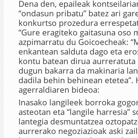
Dena den, epaileak kontseilaria
“ondasun pribatu” batez ari gare
konkurtso prozedura errespetat
“Gure eragiteko gaitasuna oso m
azpimarratu du Goicoecheak: “
enkantean salduta dago eta ero
kontu batean dirua aurreratuta
dugun bakarra da makinaria lant
dadila behin behinean etetea”
agerraldiaren bideoa:
Inasako langileek borroka gogo
asteotan eta “langile harresia” 
lantegia desmuntatzea oztopat
aurrerako negoziazioak aski zail