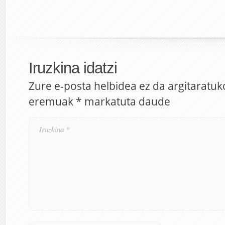
Iruzkina idatzi
Zure e-posta helbidea ez da argitaratuk
eremuak
*
markatuta daude