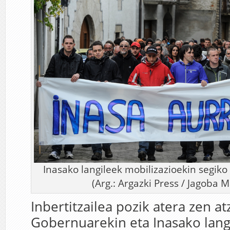
Inasako langileek mobilizazioekin segiko 
(Arg.: Argazki Press / Jagoba 
Inbertitzailea pozik atera zen a
Gobernuarekin eta Inasako lang