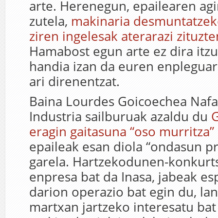
arte. Herenegun, epailearen ag
zutela,
makinaria desmuntatzeko
ziren ingelesak aterarazi zituzte
Hamabost egun arte ez dira itzu
handia izan da euren enplegua
ari direnentzat.
Baina Lourdes Goicoechea Naf
Industria sailburuak azaldu du
eragin gaitasuna “oso murritza”
epaileak esan diola “ondasun pr
garela. Hartzekodunen-konkur
enpresa bat da Inasa, jabeak es
darion operazio bat egin du, lan
martxan jartzeko interesatu ba