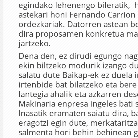
egindako lehenengo bileratik, h
astekari honi Fernando Carrio
ordezkariak. Datorren astean be
dira proposamen konkretua ma
jartzeko.
Dena den, ez dirudi egungo nag
ekin biltzeko modurik izango d
salatu dute Baikap-ek ez duela
irtenbide bat bilatzeko eta ber
lantegia ahalik eta azkarren des
Makinaria enpresa ingeles bati 
Inasatik eramaten saiatu dira, b
eragotzi egin dute, merkataritza
salmenta hori behin behinean g