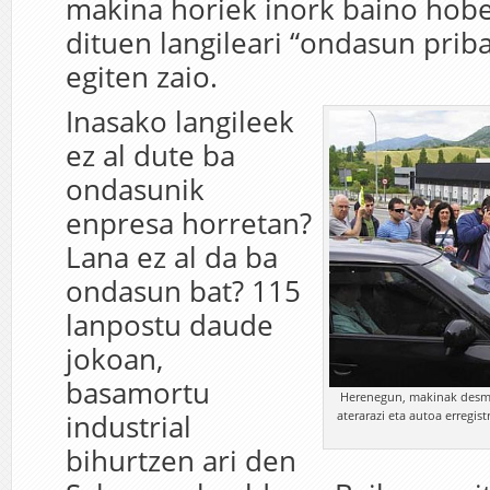
makina horiek inork baino hob
dituen langileari “ondasun priba
egiten zaio.
Inasako langileek
ez al dute ba
ondasunik
enpresa horretan?
Lana ez al da ba
ondasun bat? 115
lanpostu daude
jokoan,
basamortu
Herenegun, makinak desmun
aterarazi eta autoa erregist
industrial
bihurtzen ari den