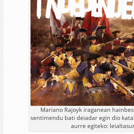
Mariano Rajoyk iraganean hainbes
sentimendu bati deiadar egin dio kat
aurre egiteko: leialtas