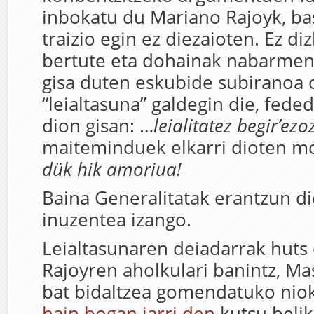
inbokatu du Mariano Rajoyk, ba
traizio egin ez diezaioten. Ez di
bertute eta dohainak nabarmend
gisa duten eskubide subiranoa o
“leialtasuna” galdegin die, fede
dion gisan: …
leialitatez begir’ezo
maiteminduek elkarri dioten m
dük hik amoriua!
Baina Generalitatak erantzun di
inuzentea izango.
Leialtasunaren deiadarrak huts 
Rajoyren aholkulari banintz, Ma
bat bidaltzea gomendatuko nio
hain bogan jarri den
kutsu belik