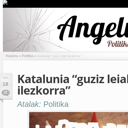
Katalunia “guziz leial ilezkorra”
Hasiera
»
Politika
»
Katalunia “guziz leia
IRA
18
ilezkorra”
0
Atalak:
Politika