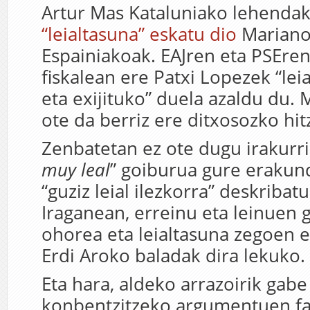
Artur Mas Kataluniako lehendak
“leialtasuna” eskatu dio
Mariano
Espainiakoak. EAJren eta PSEren
fiskalean ere Patxi Lopezek “le
eta exijituko” duela azaldu du. 
ote da berriz ere ditxosozko hit
Zenbatetan ez ote dugu irakurri
muy leal
” goiburua gure erakun
“guziz leial ilezkorra” deskriba
Iraganean, erreinu eta leinuen g
ohorea eta leialtasuna zegoen e
Erdi Aroko baladak dira lekuko.
Eta hara, aldeko arrazoirik gab
konbentzitzeko argumentuen fal