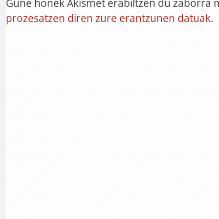
Gune honek Akismet erabiltzen du zaborra 
prozesatzen diren zure erantzunen datuak.