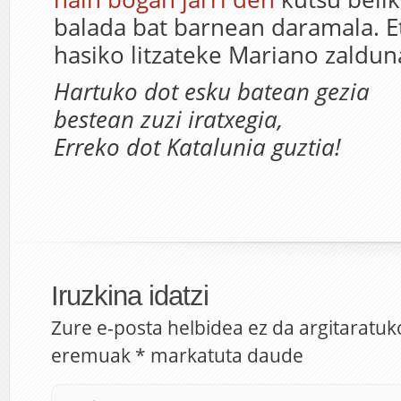
balada bat barnean daramala. E
hasiko litzateke Mariano zaldun
Hartuko dot esku batean gezia
bestean zuzi iratxegia,
Erreko dot Katalunia guztia!
Iruzkina idatzi
Zure e-posta helbidea ez da argitaratuk
eremuak
*
markatuta daude