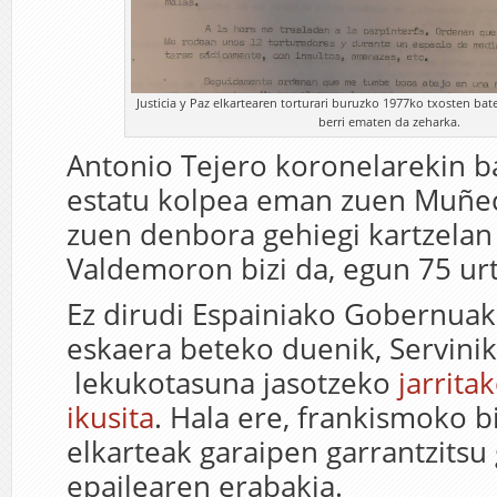
Justicia y Paz elkartearen torturari buruzko 1977ko txosten b
berri ematen da zeharka.
Antonio Tejero koronelarekin 
estatu kolpea eman zuen Muñec
zuen denbora gehiegi kartzelan 
Valdemoron bizi da, egun 75 urt
Ez dirudi Espainiako Gobernuak 
eskaera beteko duenik, Servinik
lekukotasuna jasotzeko
jarrita
ikusita
. Hala ere, frankismoko 
elkarteak garaipen garrantzitsu 
epailearen erabakia.