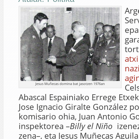
Arg
Ser
epa
gar
tor
atx
naz
agi
Jesus Muñecas domina bat jasotzen 1976an
Cel
Abascal Espainiako Errege Etxek
Jose Ignacio Giralte González po
komisario ohia, Juan Antonio G
inspektorea –
Billy el Niño
izene
zena–, eta Jesus Muñecas Aguila