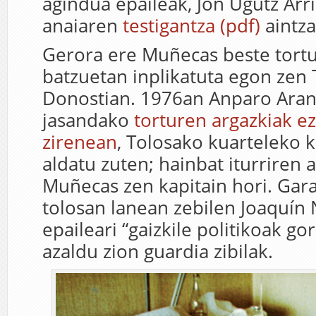
agindua epaileak, Jon Ugutz Arr
anaiaren
testigantza (pdf)
aintza
Gerora ere Muñecas beste tort
batzuetan inplikatuta egon zen 
Donostian. 1976an Anparo Arang
jasandako
torturen argazkiak e
zirenean
, Tolosako kuarteleko k
aldatu zuten; hainbat iturriren 
Muñecas zen kapitain hori. Gara
tolosan lanean zebilen Joaquín
epaileari “gaizkile politikoak gor
azaldu zion guardia zibilak.