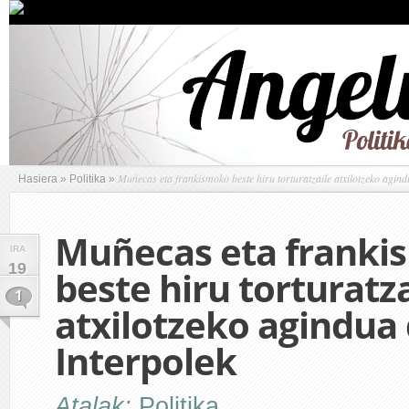
Muñecas eta frankismoko beste hiru torturatzaile atxilotzeko agind
Hasiera
»
Politika
»
Muñecas eta franki
IRA
19
beste hiru torturatza
1
atxilotzeko agindua
Interpolek
Atalak:
Politika