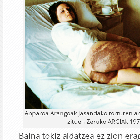
Anparoa Arangoak jasandako torturen ar
zituen Zeruko ARGIAk 19
Baina tokiz aldatzea ez zion era