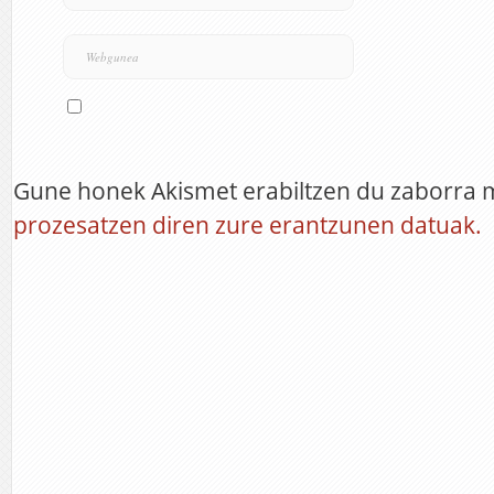
Gune honek Akismet erabiltzen du zaborra 
prozesatzen diren zure erantzunen datuak.