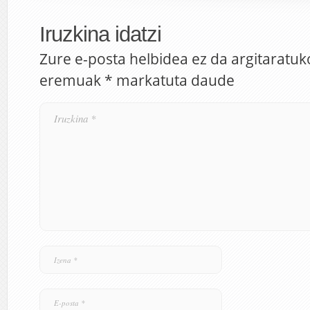
Iruzkina idatzi
Zure e-posta helbidea ez da argitaratuk
eremuak
*
markatuta daude