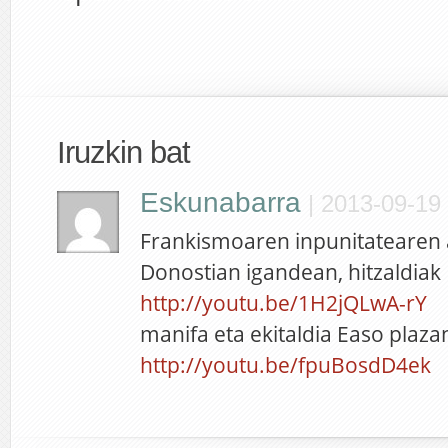
Iruzkin bat
Eskunabarra
|
2013-09-19 
Frankismoaren inpunitatearen
Donostian igandean, hitzaldiak
http://youtu.be/1H2jQLwA-rY
manifa eta ekitaldia Easo plaza
http://youtu.be/fpuBosdD4ek