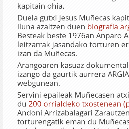
kapitain ohia.
Duela gutxi Jesus Muñecas kapi
iluna azaltzen duen
biografia a
Besteak beste 1976an Anparo 
leitzarrak jasandako torturen er
izan da Muñecas.
Arangoaren kasuaz dokumentala
izango da gaurtik aurrera ARGI
webgunean.
Servini epaileak Muñecasen atxi
du
200 orrialdeko txostenean (p
Andoni Arrizabalagari Zarautze
torturengatik eman du Muñecas