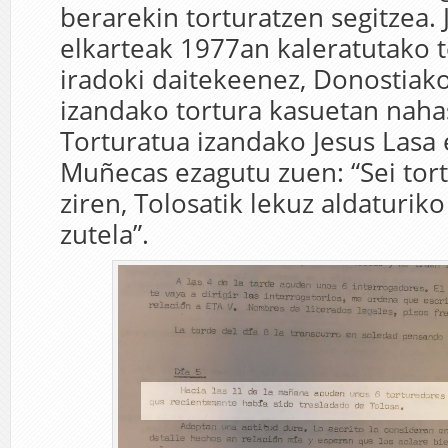
berarekin torturatzen segitzea. J
elkarteak 1977an kaleratutako t
iradoki daitekeenez, Donostiak
izandako tortura kasuetan nahast
Torturatua izandako Jesus Lasa 
Muñecas ezagutu zuen: “Sei tort
ziren, Tolosatik lekuz aldaturik
zutela”.