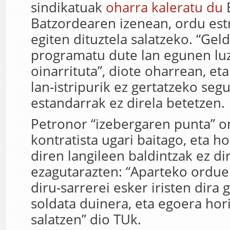
sindikatuak
oharra kaleratu du
Batzordearen izenean, ordu est
egiten dituztela salatzeko. “Geld
programatu dute lan egunen lu
oinarrituta”, diote oharrean, et
lan-istripurik ez gertatzeko seg
estandarrak ez direla betetzen.
Petronor “izebergaren punta” o
kontratista ugari baitago, eta ho
diren langileen baldintzak ez di
ezagutarazten: “Aparteko ordue
diru-sarrerei esker iristen dira
soldata duinera, eta egoera hori
salatzen” dio TUk.