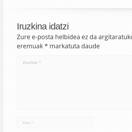
Iruzkina idatzi
Zure e-posta helbidea ez da argitaratuk
eremuak
*
markatuta daude