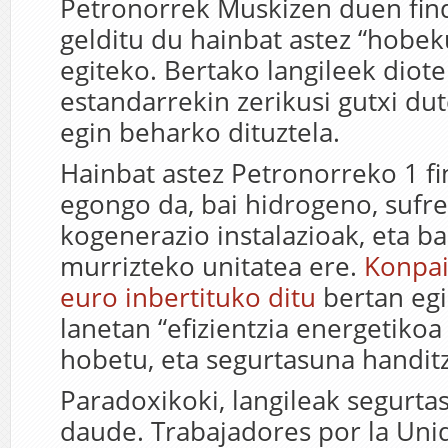
Petronorrek Muskizen duen find
gelditu du hainbat astez “hobek
egiteko. Bertako langileek diot
estandarrekin zerikusi gutxi du
egin beharko dituztela.
Hainbat astez Petronorreko 1 fi
egongo da, bai hidrogeno, sufre
kogenerazio instalazioak, eta ba
murrizteko unitatea ere.
Konpai
euro inbertituko ditu
bertan eg
lanetan “efizientzia energetiko
hobetu, eta segurtasuna handit
Paradoxikoki, langileak segurta
daude. Trabajadores por la Uni