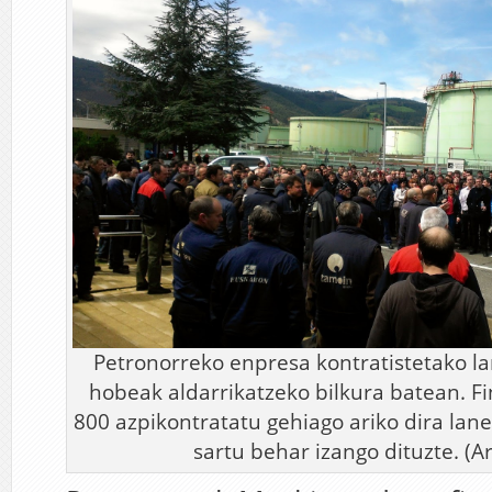
Petronorreko enpresa kontratistetako lan
hobeak aldarrikatzeko bilkura batean. F
800 azpikontratatu gehiago ariko dira lane
sartu behar izango dituzte. (A