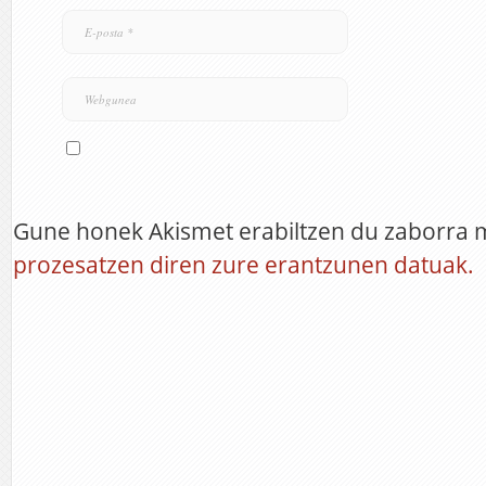
Gune honek Akismet erabiltzen du zaborra 
prozesatzen diren zure erantzunen datuak.