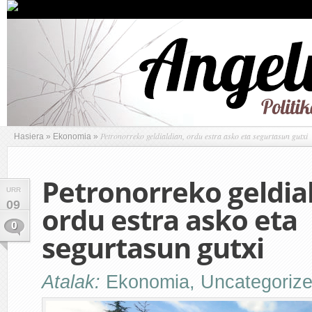
Petronorreko geldialdian, ordu estra asko eta segurtasun gutxi
Hasiera
»
Ekonomia
»
Petronorreko geldia
URR
09
ordu estra asko eta
0
segurtasun gutxi
Atalak:
Ekonomia
,
Uncategoriz