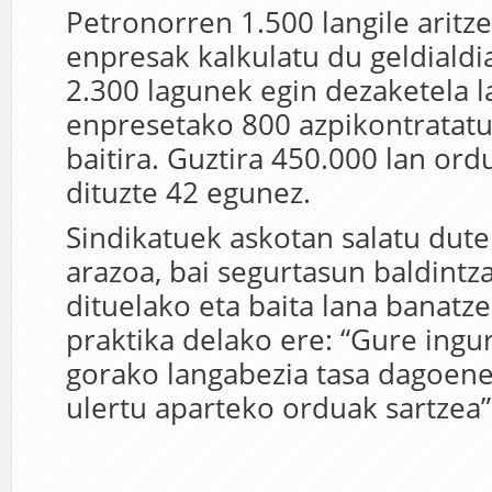
Petronorren 1.500 langile aritze
enpresak kalkulatu du geldiald
2.300 lagunek egin dezaketela l
enpresetako 800 azpikontratatu
baitira. Guztira 450.000 lan ord
dituzte 42 egunez.
Sindikatuek askotan salatu dute
arazoa, bai segurtasun baldintz
dituelako eta baita lana banatz
praktika delako ere: “Gure ingu
gorako langabezia tasa dagoene
ulertu aparteko orduak sartzea”