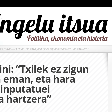
gun estradizioa eman, eta hara joan ginen inputatuei deklarazioa hartzera”
ni: “Txilek ez zigun
a eman, eta hara
 inputatuei
a hartzera”