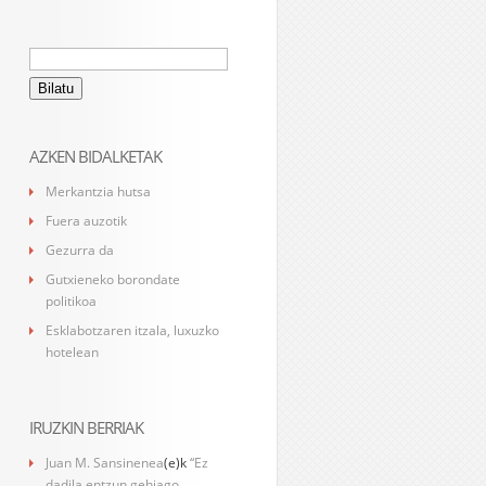
Bilatu:
AZKEN BIDALKETAK
Merkantzia hutsa
Fuera auzotik
Gezurra da
Gutxieneko borondate
politikoa
Esklabotzaren itzala, luxuzko
hotelean
IRUZKIN BERRIAK
Juan M. Sansinenea
(e)k
“Ez
dadila entzun gehiago