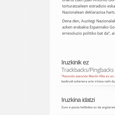
torturatzaileen estradizio esk
Nazionalean deklarazioa hartu
Dena den, Auzitegi Nazionalak
azken erabakia Espainiako Go
erresoluzio politiko bat da”, a
Iruzkinik ez
Trackbacks/Pingbacks
“Atención atención Martín Villa es un…
badirudi azkenera arte iristea nahi d
Iruzkina idatzi
Zure e-posta helbidea ez da argitarat