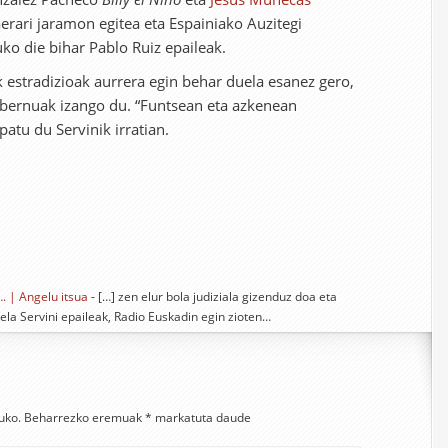
aerari jaramon egitea eta Espainiako Auzitegi
ko die bihar Pablo Ruiz epaileak.
 estradizioak aurrera egin behar duela esanez gero,
bernuak izango du. “Funtsean eta azkenean
ipatu du Servinik irratian.
. | Angelu itsua
- […] zen elur bola judiziala gizenduz doa eta
uela Servini epaileak, Radio Euskadin egin zioten…
uko.
Beharrezko eremuak
*
markatuta daude