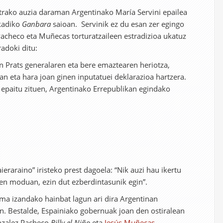
rako auzia daraman Argentinako María Servini epailea
skadiko
Ganbara
saioan. Servinik ez du esan zer egingo
checo eta Muñecas torturatzaileen estradizioa ukatuz
radoki ditu:
n Prats generalaren eta bere emaztearen heriotza,
an eta hara joan ginen inputatuei deklarazioa hartzera.
 epaitu zituen, Argentinako Errepublikan egindako
eraraino” iristeko prest dagoela: “Nik auzi hau ikertu
en moduan, ezin dut ezberdintasunik egin”.
ma izandako hainbat lagun ari dira Argentinan
n. Bestalde, Espainiako gobernuak joan den ostiralean
nzalez Pacheco
Billy el Niño
eta
Jesús Muñecas