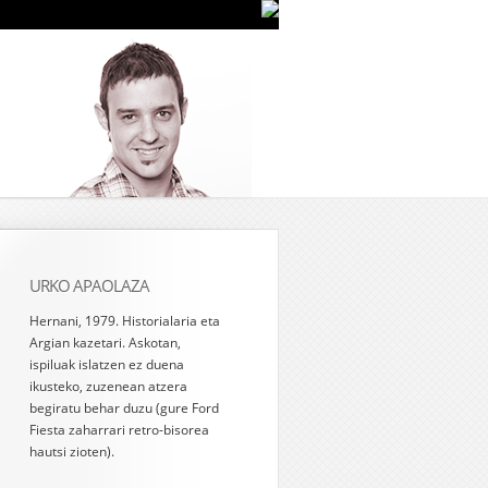
URKO APAOLAZA
Hernani, 1979. Historialaria eta
Argian kazetari. Askotan,
ispiluak islatzen ez duena
ikusteko, zuzenean atzera
begiratu behar duzu (gure Ford
Fiesta zaharrari retro-bisorea
hautsi zioten).