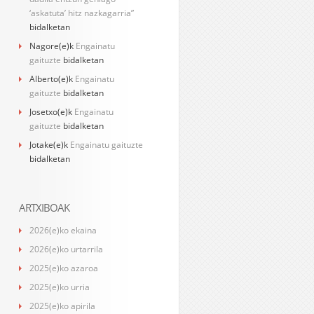
‘askatuta’ hitz nazkagarria”
bidalketan
Nagore
(e)k
Engainatu
gaituzte
bidalketan
Alberto
(e)k
Engainatu
gaituzte
bidalketan
Josetxo
(e)k
Engainatu
gaituzte
bidalketan
Jotake
(e)k
Engainatu gaituzte
bidalketan
ARTXIBOAK
2026(e)ko ekaina
2026(e)ko urtarrila
2025(e)ko azaroa
2025(e)ko urria
2025(e)ko apirila