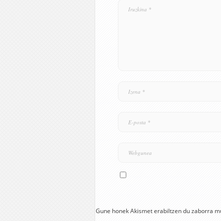
Gune honek Akismet erabiltzen du zaborra m