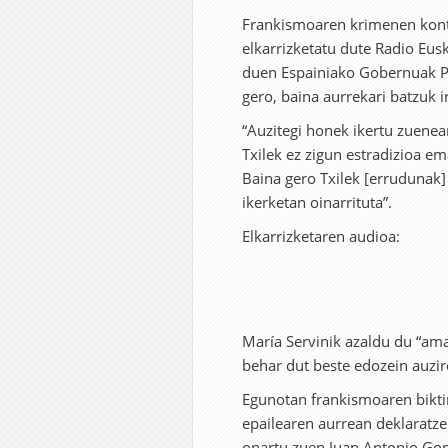
Frankismoaren krimenen kont
elkarrizketatu dute Radio Eu
duen Espainiako Gobernuak Pa
gero, baina aurrekari batzuk i
“Auzitegi honek ikertu zuenea
Txilek ez zigun estradizioa em
Baina gero Txilek [errudunak]
ikerketan oinarrituta”.
Elkarrizketaren audioa:
María Servinik azaldu du “amai
behar dut beste edozein auzir
Egunotan frankismoaren bikti
epailearen aurrean deklaratze
onartu zuen Juan Antonio Go