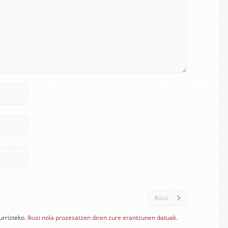
urrizteko.
Ikusi nola prozesatzen diren zure erantzunen datuak.