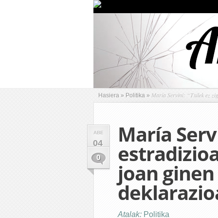
María Servini: “Txilek ez zi
Hasiera
»
Politika
»
María Servi
ABE
04
estradizio
0
joan ginen
deklarazio
Atalak:
Politika