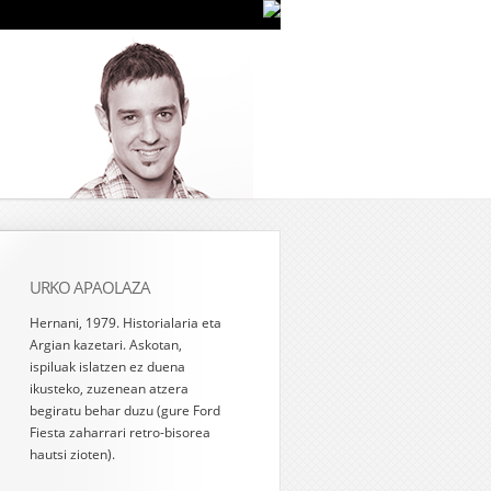
URKO APAOLAZA
Hernani, 1979. Historialaria eta
Argian kazetari. Askotan,
ispiluak islatzen ez duena
ikusteko, zuzenean atzera
begiratu behar duzu (gure Ford
Fiesta zaharrari retro-bisorea
hautsi zioten).