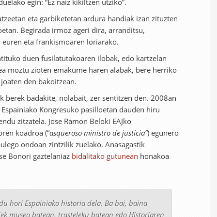
uelako egin: “Ez naiz kikiltzen utziko”.
atzeetan eta garbiketetan ardura handiak izan zituzten
etan. Begirada irmoz ageri dira, arranditsu,
 euren eta frankismoaren loriarako.
ntituko duen fusilatutakoaren ilobak, edo kartzelan
ea moztu zioten emakume haren alabak, bere herriko
a joaten den bakoitzean.
 berek badakite, nolabait, zer sentitzen den. 2008an
n Espainiako Kongresuko pasilloetan dauden hiru
kendu zitzatela. Jose Ramon Beloki EAJko
oren koadroa (“
asqueroso ministro de justicia”
) egunero
bulego ondoan zintzilik zuelako. Anasagastik
se Bonori gaztelaniaz
bidalitako gutunean
honakoa
u hori Espainiako historia dela. Ba bai, baina
ek museo batean, trasteleku batean edo Historiaren