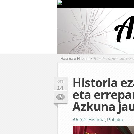
Historia ezagutu, interpreta
Hasiera
»
Historia
»
Historia e
OTS
14
eta errepa
5
Azkuna ja
Atalak:
Historia
,
Politika