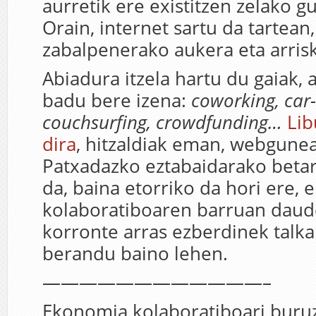
aurretik ere existitzen zelako g
Orain, internet sartu da tartean
zabalpenerako aukera eta arris
Abiadura itzela hartu du gaiak, 
badu bere izena:
coworking, car-
couchsurfing, crowdfunding…
Lib
dira
, hitzaldiak eman, webgune
Patxadazko eztabaidarako beta
da, baina etorriko da hori ere,
kolaboratiboaren barruan dau
korronte arras ezberdinek talka
berandu baino lehen.
————————————–
Ekonomia kolaboratiboari buru