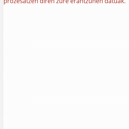
prozesatzen diren zure erantzunen datuak.