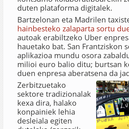
duten plataforma digitalek.
Bartzelonan eta Madrilen taxist
hainbesteko zalaparta sortu du
autoak erabiltzeko Uber enpre
hauetako bat. San Frantziskon 
aplikazioa mundu osora zabaldu
milioi euro balio ditu; burtsan k
duen enpresa aberatsena da jad
Zerbitzuetako
sektore tradizionalak
kexa dira, halako
konpainiek lehia
desleiala egiten