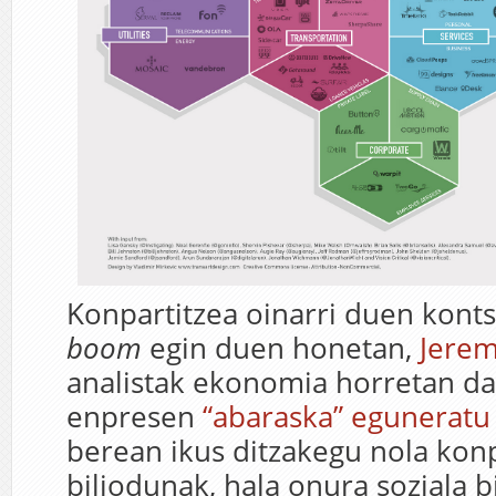
Konpartitzea oinarri duen kon
boom
egin duen honetan,
Jere
analistak ekonomia horretan da
enpresen
“abaraska” eguneratu
berean ikus ditzakegu nola kon
biliodunak, hala onura soziala b