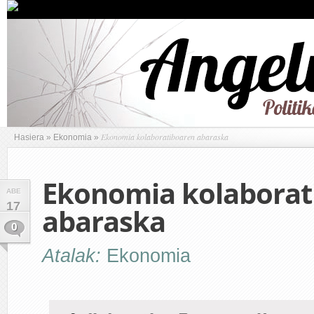
Ekonomia kolaboratiboaren abaraska
Hasiera
»
Ekonomia
»
Ekonomia kolaborat
ABE
17
abaraska
0
Atalak:
Ekonomia