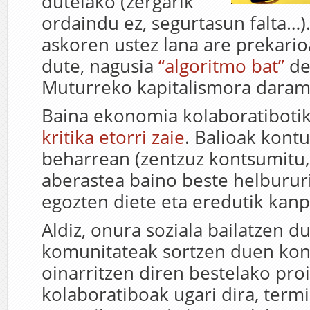
dutelako (zergarik
ordaindu ez, segurtasun falta…).
askoren ustez lana are prekari
dute, nagusia
“algoritmo bat”
de
Muturreko kapitalismora darama
Baina ekonomia kolaboratibotik
kritika etorri zaie
. Balioak kont
beharrean (zentzuz kontsumitu,
aberastea baino beste helbururi
egozten diete eta eredutik kan
Aldiz, onura soziala bailatzen d
komunitateak sortzen duen kon
oinarritzen diren bestelako pro
kolaboratiboak ugari dira, ter