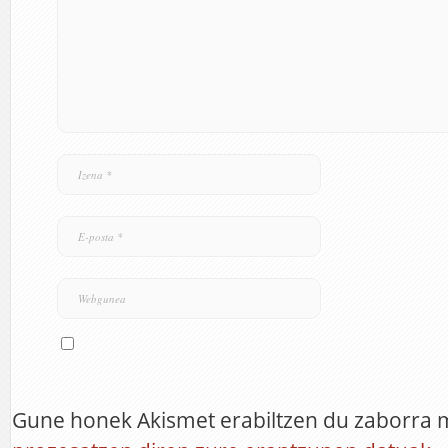
Gune honek Akismet erabiltzen du zaborra 