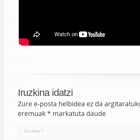
Iruzkina idatzi
Zure e-posta helbidea ez da argitaratuk
eremuak
*
markatuta daude