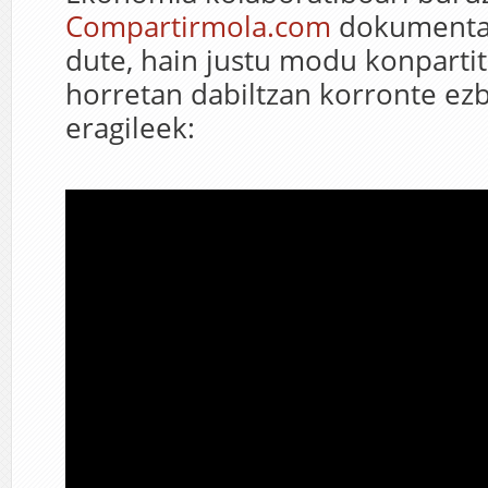
Compartirmola.com
dokumental
dute, hain justu modu konparti
horretan dabiltzan korronte ez
eragileek: