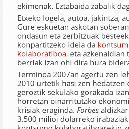
ekimenak. Eztabaida zabalik da
Etxeko logela, autoa, jakintza, a
Gure eskuetan askotan soberan
ondasun eta zerbitzuak besteek
konpartitzeko ideia da
kontsum
kolaboratiboa
, eta azkenaldian 
berriak izan ohi dira hura bider
Terminoa 2007an agertu zen leh
2010 urtetik hasi zen hedatzen 
geroztik sekulako gorakada iza
horretan oinarritutako ekonomi
krisiak eraginda.
Forbes
aldizkar
3.500 milioi dolarreko irabaziak
kontsumo kolaboratiboarekin z