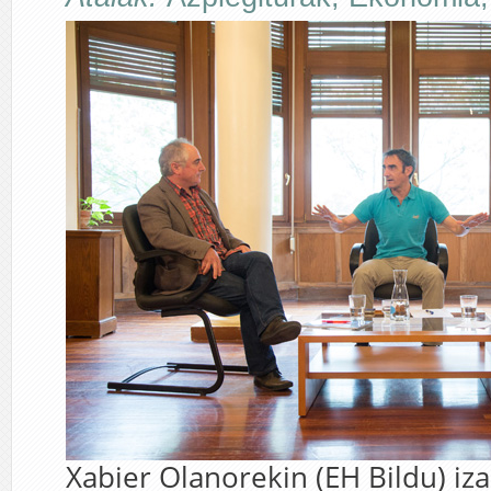
Xabier Olanorekin (EH Bildu) iz