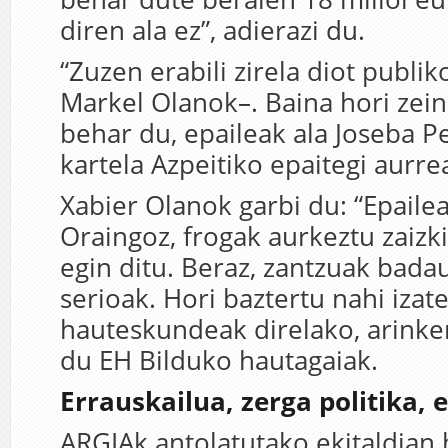
diren ala ez”, adierazi du.
“Zuzen erabili zirela diot publi
Markel Olanok–. Baina hori zei
behar du, epaileak ala Joseba 
kartela Azpeitiko epaitegi aurrea
Xabier Olanok garbi du: “Epaile
Oraingoz, frogak aurkeztu zaizk
egin ditu. Beraz, zantzuak bada
serioak. Hori baztertu nahi izat
hauteskundeak direlako, arinker
du EH Bilduko hautagaiak.
Errauskailua, zerga politika,
ARGIAk antolatutako ekitaldian 