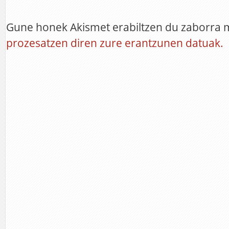
Gune honek Akismet erabiltzen du zaborra 
prozesatzen diren zure erantzunen datuak.