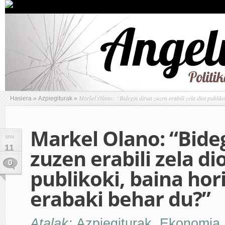
Markel Olano: “Bidegin dirua zuzen erabili zela diot publiko
Hasiera
»
Azpiegiturak
»
Markel Olano: “Bide
MAI
11
zuzen erabili zela di
0
publikoki, baina hor
erabaki behar du?”
Atalak:
Azpiegiturak
,
Ekonomia