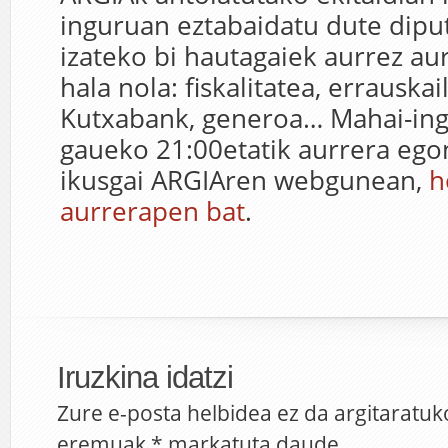
inguruan eztabaidatu dute dipu
izateko bi hautagaiek aurrez aur
hala nola: fiskalitatea, errauskai
Kutxabank, generoa… Mahai-ing
gaueko 21:00etatik aurrera ego
ikusgai ARGIAren webgunean,
h
aurrerapen bat
.
Iruzkina idatzi
Zure e-posta helbidea ez da argitaratuk
eremuak
*
markatuta daude