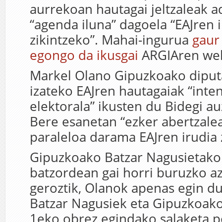
aurrekoan hautagai jeltzaleak a
“agenda iluna” dagoela “EAJren 
zikintzeko”. Mahai-ingurua
gaur
egongo da ikusgai
ARGIAren we
Markel Olano Gipuzkoako diput
izateko EAJren hautagaiak “inten
elektorala” ikusten du Bidegi au
Bere esanetan “ezker abertzale
paraleloa darama EAJren irudia 
Gipuzkoako Batzar Nagusietako
batzordean gai horri buruzko 
geroztik, Olanok apenas egin d
Batzar Nagusiek eta Gipuzkoako
1eko obrez egindako salaketa po