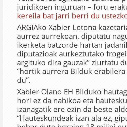
juridikoen inguruan – foru er
kereila bat jarri berri du ustezk
ARGIAko Xabier Letona kazetari
aurrez aurrekoan, diputatu nagu
ikerketa batzorde hartan jadani
diputazioak aurkeztutako froge
argituko dira gauzak” ziurtatu du
“hortik aurrera Bilduk erabilera
du”.
Xabier Olano EH Bilduko hautag
hori ez da nahikoa eta hautesk
izanagatik ere ezin da beste ald
“Hauteskundeak izan ala ez, gip
behar dute beraien 18 milioi eu