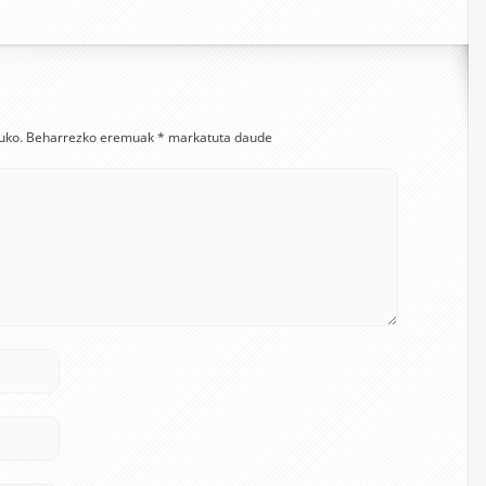
uko.
Beharrezko eremuak
*
markatuta daude