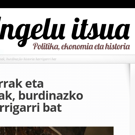
ak, burdinazko historia harrigarri bat
rrak eta
ak, burdinazko
rrigarri bat