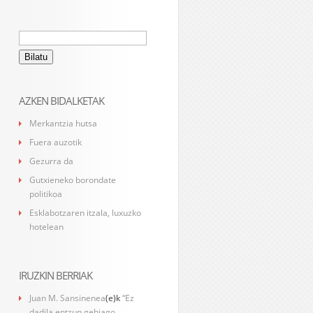
Bilatu:
AZKEN BIDALKETAK
Merkantzia hutsa
Fuera auzotik
Gezurra da
Gutxieneko borondate
politikoa
Esklabotzaren itzala, luxuzko
hotelean
IRUZKIN BERRIAK
Juan M. Sansinenea
(e)k
“Ez
dadila entzun gehiago