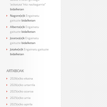
‘askatuta’ hitz nazkagarria”
bidalketan
Nagore
(e)k
Engainatu
gaituzte
bidalketan
Alberto
(e)k
Engainatu
gaituzte
bidalketan
Josetxo
(e)k
Engainatu
gaituzte
bidalketan
Jotake
(e)k
Engainatu gaituzte
bidalketan
ARTXIBOAK
2026(e)ko ekaina
2026(e)ko urtarrila
2025(e)ko azaroa
2025(e)ko urria
2025(e)ko apirila