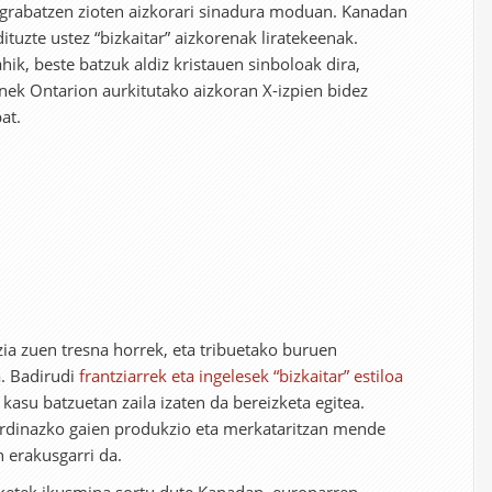
t grabatzen zioten aizkorari sinadura moduan. Kanadan
dituzte ustez “bizkaitar” aizkorenak liratekeenak.
ik, beste batzuk aldiz kristauen sinboloak dira,
nek Ontarion aurkitutako aizkoran X-izpien bidez
at.
zia zuen tresna horrek, eta tribuetako buruen
a. Badirudi
frantziarrek eta ingelesek “bizkaitar” estiloa
a kasu batzuetan zaila izaten da bereizketa egitea.
rdinazko gaien produkzio eta merkataritzan mende
n erakusgarri da.