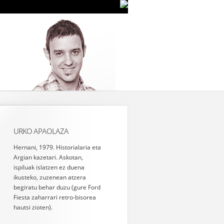
URKO APAOLAZA
Hernani, 1979. Historialaria eta
Argian kazetari. Askotan,
ispiluak islatzen ez duena
ikusteko, zuzenean atzera
begiratu behar duzu (gure Ford
Fiesta zaharrari retro-bisorea
hautsi zioten).