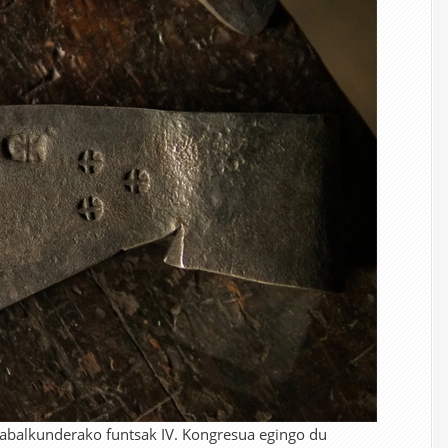
 zabalkunderako funtsak IV. Kongresua egingo du