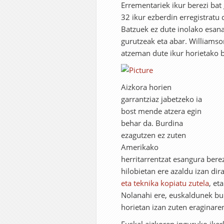
Errementariek ikur berezi ba
32 ikur ezberdin erregistratu 
Batzuek ez dute inolako esanah
gurutzeak eta abar. Williamso
atzeman dute ikur horietako b
Aizkora horien
garrantziaz jabetzeko ia
bost mende atzera egin
behar da. Burdina
ezagutzen ez zuten
Amerikako
herritarrentzat esangura bere
hilobietan ere azaldu izan dir
eta teknika kopiatu zutela
, et
Nolanahi ere, euskaldunek bu
horietan izan zuten eraginare