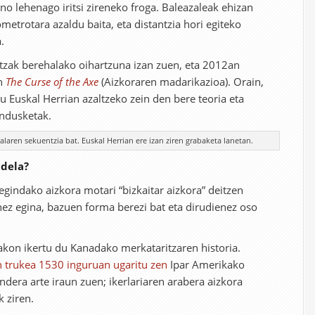
no lehenago iritsi zireneko froga. Baleazaleak ehizan
ometrotara azaldu baita, eta distantzia hori egiteko
.
ntzak berehalako oihartzuna izan zuen, eta 2012an
en
The Curse of the Axe
(Aizkoraren madarikazioa). Orain,
 Euskal Herrian azaltzeko zein den bere teoria eta
indusketak.
laren sekuentzia bat. Euskal Herrian ere izan ziren grabaketa lanetan.
 dela?
egindako aizkora motari “bizkaitar aizkora” deitzen
inez egina, bazuen forma berezi bat eta dirudienez oso
akon ikertu du Kanadako merkataritzaren historia.
n trukea 1530 inguruan ugaritu zen
Ipar Amerikako
endera arte iraun zuen; ikerlariaren arabera aizkora
 ziren.