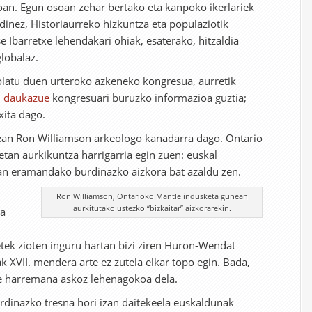
toan. Egun osoan zehar bertako eta kanpoko ikerlariek
dinez, Historiaurreko hizkuntza eta populaziotik
e Ibarretxe lehendakari ohiak, esaterako, hitzaldia
lobalaz.
olatu duen urteroko azkeneko kongresua, aurretik
 daukazue
kongresuari buruzko informazioa guztia;
xita dago.
tean Ron Williamson arkeologo kanadarra dago. Ontario
etan aurkikuntza harrigarria egin zuen: euskal
an eramandako burdinazko aizkora bat azaldu zen.
Ron Williamson, Ontarioko Mantle indusketa gunean
aurkitutako ustezko “bizkaitar” aizkorarekin.
ua
etek zioten inguru hartan bizi ziren Huron-Wendat
k XVII. mendera arte ez zutela elkar topo egin. Bada,
ke harremana askoz lehenagokoa dela.
urdinazko tresna hori izan daitekeela euskaldunak