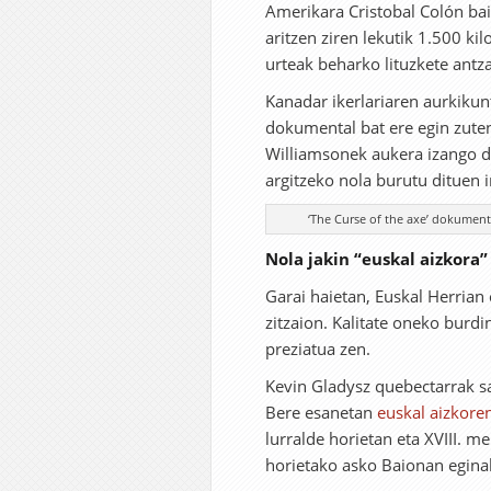
Amerikara Cristobal Colón bai
aritzen ziren lekutik 1.500 kil
urteak beharko lituzkete antza
Kanadar ikerlariaren aurkiku
dokumental bat ere egin zut
Williamsonek aukera izango du
argitzeko nola burutu dituen 
‘The Curse of the axe’ dokumenta
Nola jakin “euskal aizkora”
Garai haietan, Euskal Herrian 
zitzaion. Kalitate oneko burd
preziatua zen.
Kevin Gladysz quebectarrak s
Bere esanetan
euskal aizkore
lurralde horietan eta XVIII. m
horietako asko Baionan eginak