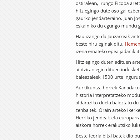
ostiralean, Irungo Ficoba are
hitz egingo dute oso gai ezber
gaurko jendarteraino. Juan Jos
eskainiko du egungo mundu g
Hau izango da Jauzarreak ant
beste hiru eginak ditu.
Hemen
izena emateko epea jadanik it
Hitz egingo duten adituen ar
aintziran egin dituen indusket
baleazaleek 1500 urte inguru
Aurkikuntza horrek Kanadako
historia interpretatzeko mod
aldaraziko duela baieztatu du
zenbaitek. Orain arteko ikerk
Herriko jendeak eta europarra
aizkora horrek erakutsiko lu
Beste teoria bitxi batek dio b