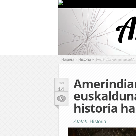
Amerindiarrak eta euskaldun
Hasiera
»
Historia
»
Amerindia
MAI
14
euskaldun
0
historia ha
Atalak:
Historia