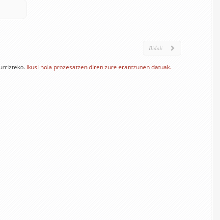
urrizteko.
Ikusi nola prozesatzen diren zure erantzunen datuak.