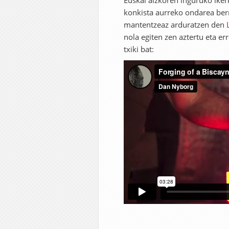
Euskal aizkoren inguruko ike
konkista aurreko ondarea berr
mantentzeaz arduratzen den
nola egiten zen aztertu eta 
txiki bat: