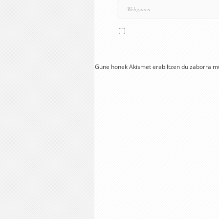
Gune honek Akismet erabiltzen du zaborra m