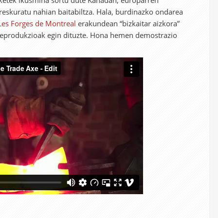
rketek ikusmina sortu dute Kanadan, europarren
eskuratu nahian baitabiltza. Hala, burdinazko ondarea
Les Forges de Montreal
erakundean “bizkaitar aizkora”
erreprodukzioak egin dituzte. Hona hemen demostrazio