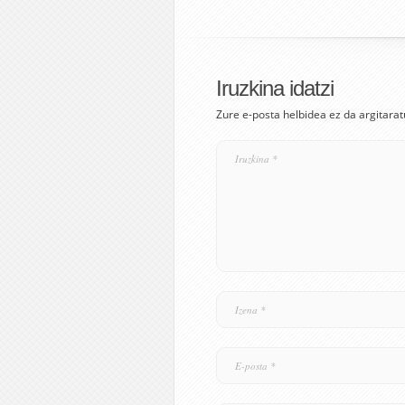
Iruzkina idatzi
Zure e-posta helbidea ez da argitarat