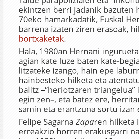
Talde parapolizialen eta “inkont
ekintzen berri jadanik bazuten 
70eko hamarkadatik, Euskal Her
barrena izaten ziren erasoak, hi
bortxaketak
.
Hala, 1980an Hernani ingurueta
agian kate luze baten kate-begia
litzateke izango, hain epe labur
hainbesteko hilketa eta atentatu
balitz –”heriotzaren triangelua”
egin zen–, eta batez ere, herrit
samin eta erantzuna sortu izan 
Felipe Sagarna
Zapa
ren hilketa 
erreakzio horren erakusgarri n