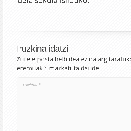
dela sekula isilduko.
Iruzkina idatzi
Zure e-posta helbidea ez da argitaratuk
eremuak
*
markatuta daude