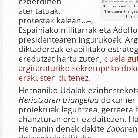
ezberdinen
‘Punto y hora’ aldizk
atentatuak,
“heriotzaren triange
Urnieta
protestak kalean…–,
Espainiako militarrak eta Adolf
presidentearen ingurukoak, Arg
diktadoreak erabilitako estrate
eredutzat hartu zuten,
duela gu
argitaraturiko sekretupeko do
erakusten dutenez
.
Hernaniko Udalak ezinbestekotz
Heriotzaren triangelua
dokument
proiektuak laguntzea, gertaera 
ahanzturan eror ez daitezen. Ha
Hernanin denek dakite
Zapa
ren