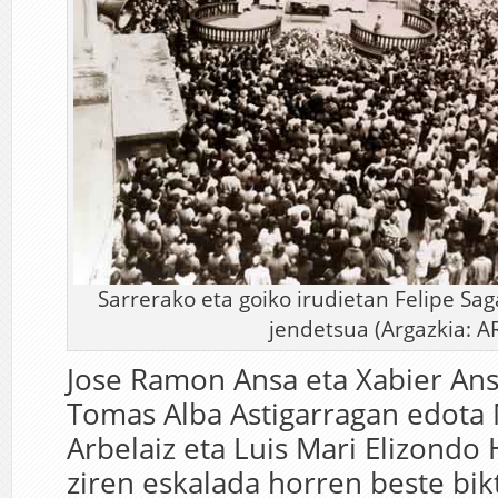
Sarrerako eta goiko irudietan Felipe Sag
jendetsua (Argazkia: A
Jose Ramon Ansa eta Xabier An
Tomas Alba Astigarragan edota 
Arbelaiz eta Luis Mari Elizondo 
ziren eskalada horren beste bik