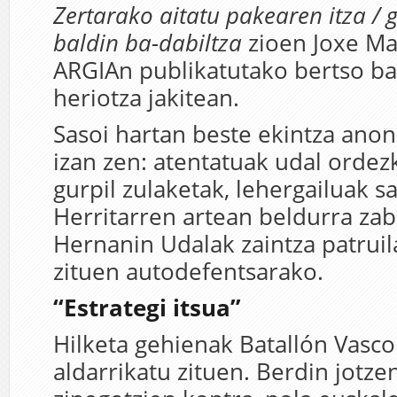
Zertarako aitatu pakearen itza / 
baldin ba-dabiltza
zioen Joxe Mar
ARGIAn publikatutako bertso ba
heriotza jakitean.
Sasoi hartan beste ekintza ano
izan zen: atentatuak udal ordez
gurpil zulaketak, lehergailuak s
Herritarren artean beldurra zab
Hernanin Udalak zaintza patruil
zituen autodefentsarako.
“Estrategi itsua”
Hilketa gehienak Batallón Vasc
aldarrikatu zituen. Berdin jotz