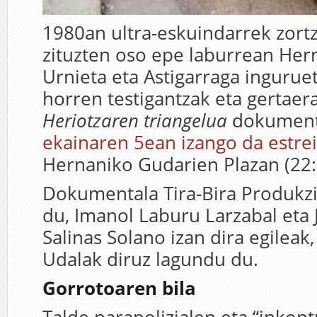
1980an ultra-eskuindarrek zortzi
zituzten oso epe laburrean Her
Urnieta eta Astigarraga inguruet
horren testigantzak eta gertaera
Heriotzaren triangelua
dokument
ekainaren 5ean izango da estrei
Hernaniko Gudarien Plazan (22:
Dokumentala Tira-Bira Produkzio
du, Imanol Laburu Larzabal eta 
Salinas Solano izan dira egileak
Udalak diruz lagundu du.
Gorrotoaren bila