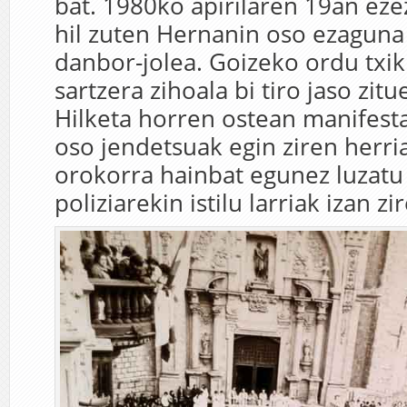
bat. 1980ko apirilaren 19an ez
hil zuten Hernanin oso ezagun
danbor-jolea. Goizeko ordu txik
sartzera zihoala bi tiro jaso zit
Hilketa horren ostean manifesta
oso jendetsuak egin ziren herri
orokorra hainbat egunez luzatu
poliziarekin istilu larriak izan zi