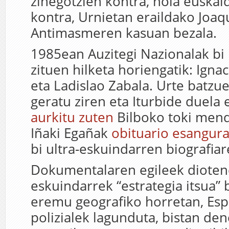
zinegotzien kontra, nola euskald
kontra, Urnietan eraildako Joaq
Antimasmeren kasuan bezala.
1985ean Auzitegi Nazionalak bi 
zituen hilketa horiengatik: Igna
eta Ladislao Zabala. Urte batzue
geratu ziren eta Iturbide duela
aurkitu zuten
Bilboko toki mend
Iñaki Egañak
obituario esangura
bi ultra-eskuindarren biografiar
Dokumentalaren egileek diotene
eskuindarrek “estrategia itsua” 
eremu geografiko horretan, Esp
polizialek lagunduta, bistan de