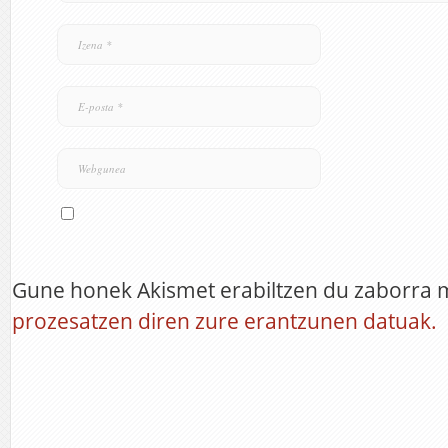
Gune honek Akismet erabiltzen du zaborra 
prozesatzen diren zure erantzunen datuak.