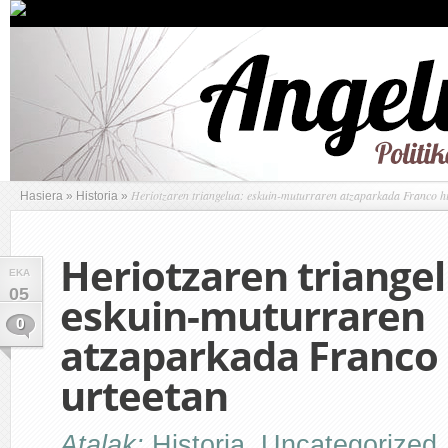
Heriotzaren triangelua: eskuin-muturraren atzaparkada Franco hil
Hasiera
»
Historia
»
Heriotzaren triangel
EKA
05
eskuin-muturraren
0
atzaparkada Franco 
urteetan
Atalak:
Historia
,
Uncategorized