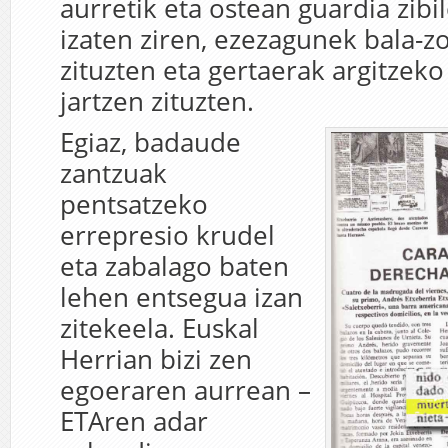
aurretik eta ostean guardia zibi
izaten ziren, ezezagunek bala-z
zituzten eta gertaerak argitzeko
jartzen zituzten.
Egiaz, badaude
zantzuak
pentsatzeko
errepresio krudel
eta zabalago baten
lehen entsegua izan
zitekeela. Euskal
Herrian bizi zen
egoeraren aurrean –
ETAren adar