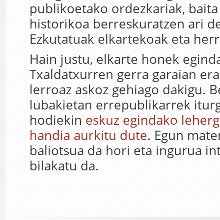
publikoetako ordezkariak, bait
historikoa berreskuratzen ari d
Ezkutatuak elkartekoak eta herr
Hain justu, elkarte honek egind
Txaldatxurren gerra garaian era
lerroaz askoz gehiago dakigu. B
lubakietan errepublikarrek itur
hodiekin
eskuz egindako leherga
handia aurkitu dute
. Egun mater
baliotsua da hori eta ingurua i
bilakatu da.