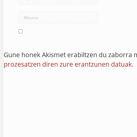
Gune honek Akismet erabiltzen du zaborra 
prozesatzen diren zure erantzunen datuak.