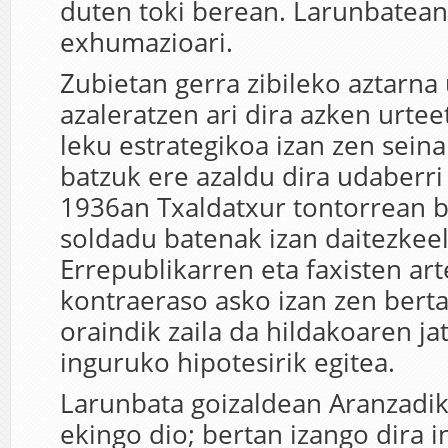
duten toki berean. Larunbatean
exhumazioari.
Zubietan gerra zibileko aztarna 
azaleratzen ari dira azken urte
leku estrategikoa izan zen seina
batzuk ere azaldu dira udaberri
1936an Txaldatxur tontorrean 
soldadu batenak izan daitezkeel
Errepublikarren eta faxisten ar
kontraeraso asko izan zen berta
oraindik zaila da hildakoaren ja
inguruko hipotesirik egitea.
Larunbata goizaldean Aranzadi
ekingo dio; bertan izango dira in