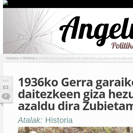
1936ko Gerra garaikoak izan daitezkeen giza hezurrak azaldu di
Hasiera
»
Historia
»
1936ko Gerra garaik
EKA
03
daitezkeen giza hez
0
azaldu dira Zubieta
Atalak:
Historia