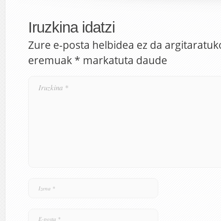
Iruzkina idatzi
Zure e-posta helbidea ez da argitaratuk
eremuak
*
markatuta daude