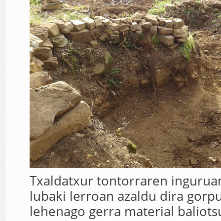
Txaldatxur tontorraren inguruan
lubaki lerroan azaldu dira gorp
lehenago gerra material baliots