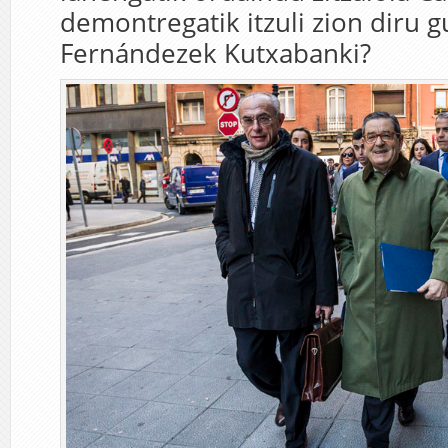
demontregatik itzuli zion diru g
Fernándezek Kutxabanki?