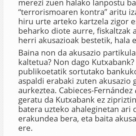
merezi zuen halako lanpostu ba
“terrorismoaren kontra” aritu iz
hiru urte arteko kartzela zigor 
beharko diote aurre, fiskaltzak 
herri akusazioak bestetik, hala 
Baina non da akusazio partikul
kaltetua? Non dago Kutxabank?
publikoetatik sortutako banku
aspaldi erabaki zuten akusazio g
aurkeztea. Cabieces-Fernández
geratu da Kutxabank ez ziprizti
batera uzteko ahaleginetan ari d
erakundea bera, eta baita akus
ere.