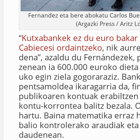
Fernandez eta bere abokatu Carlos Buer
(Argazki Press / Aritz Lo
“
Kutxabankek ez du euro bakar b
Cabiecesi ordaintzeko
, nik aur
dena”, azaldu du Fernándezek, 
zenean ia 600.000 euroko dieta 
uko egin ziela gogoraraziz. Ban
pentsamoldea ikaragarria da, f
publikoaren kontuak erabiltzen 
kontu-korrontea balitz bezala. O
hartu. Baina matematika erraz 
balio kontrolerako araudiak eta
daudenean.