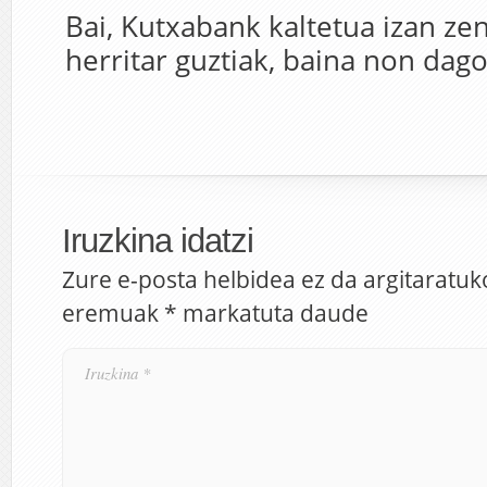
Bai, Kutxabank kaltetua izan zen
herritar guztiak, baina non dag
Iruzkina idatzi
Zure e-posta helbidea ez da argitaratuk
eremuak
*
markatuta daude