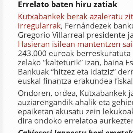
Errelato baten hiru zatiak
Kutxabankek berak azaleratu zi
irregularrak
, Fernándezek banku
Gregorio Villarreal presidente j
Hasieran isilean mantentzen sai
243.000 euroak berreskuratuta 
zelako “kalteturik” izan, baina E
Bankuak “hitzez eta idatziz” der
euskal finantza erakundea fiskal
Ondoren, ordea, Kutxabankek ja
auziarengandik ahalik eta gehie
epaiketan akusatu zein lekukoak
dira ondoko errelatoa aurkezte
Cabiecesi lanpostu hori ematek