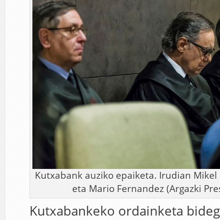
Kutxabank auziko epaiketa. Irudian Mikel 
eta Mario Fernandez (Argazki Press
Kutxabankeko ordainketa bideg