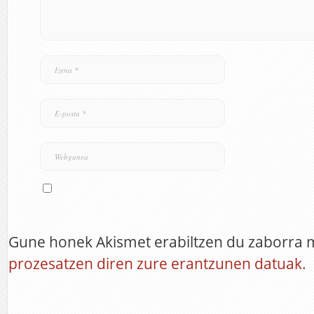
Gune honek Akismet erabiltzen du zaborra 
prozesatzen diren zure erantzunen datuak.