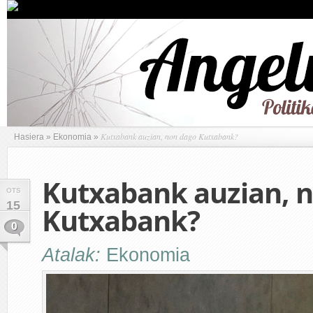
Kutxabank auzian, non dago Kutxabank?
Hasiera
»
Ekonomia
»
Kutxabank auzian, 
OTS
15
Kutxabank?
0
Atalak:
Ekonomia