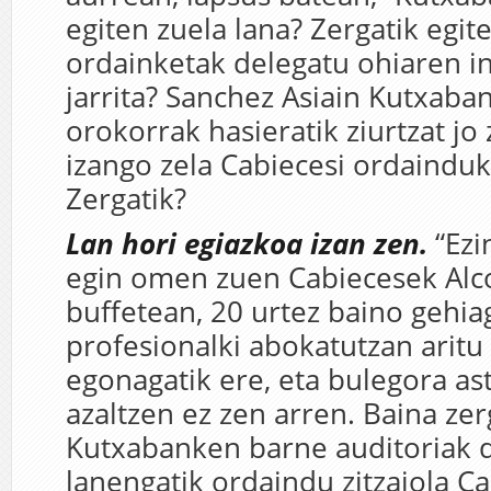
egiten zuela lana? Zergatik egite
ordainketak delegatu ohiaren in
jarrita? Sanchez Asiain Kutxaba
orokorrak hasieratik ziurtzat j
izango zela Cabiecesi ordainduk
Zergatik?
Lan hori egiazkoa izan zen.
“Ezi
egin omen zuen Cabiecesek Alc
buffetean, 20 urtez baino gehia
profesionalki abokatutzan aritu
egonagatik ere, eta bulegora as
azaltzen ez zen arren. Baina zer
Kutxabanken barne auditoriak 
lanengatik ordaindu zitzaiola Ca