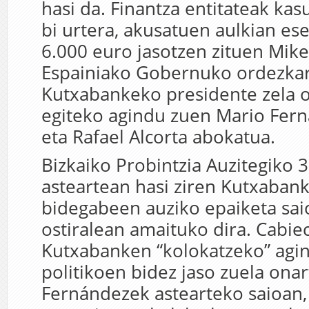
hasi da. Finantza entitateak kas
bi urtera, akusatuen aulkian ese
6.000 euro jasotzen zituen Mike
Espainiako Gobernuko ordezkari
Kutxabankeko presidente zela 
egiteko agindu zuen Mario Fern
eta Rafael Alcorta abokatua.
Bizkaiko Probintzia Auzitegiko 3
asteartean hasi ziren Kutxaban
bidegabeen auziko epaiketa sai
ostiralean amaituko dira. Cabie
Kutxabanken “kolokatzeko” agin
politikoen bidez jaso zuela ona
Fernándezek astearteko saioan,