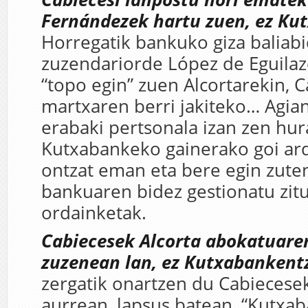
Fernándezek hartu zuen, ez Ku
Horregatik bankuko giza baliab
zuzendariorde López de Eguilaz
“topo egin” zuen Alcortarekin, 
martxaren berri jakiteko… Agi
erabaki pertsonala izan zen hur
Kutxabankeko gainerako goi a
ontzat eman eta bere egin zuten
bankuaren bidez gestionatu zit
ordainketak.
Cabiecesek Alcorta abokatuare
zuzenean lan, ez Kutxabankent
zergatik onartzen du Cabiecese
aurrean, lapsus batean, “Kutxab