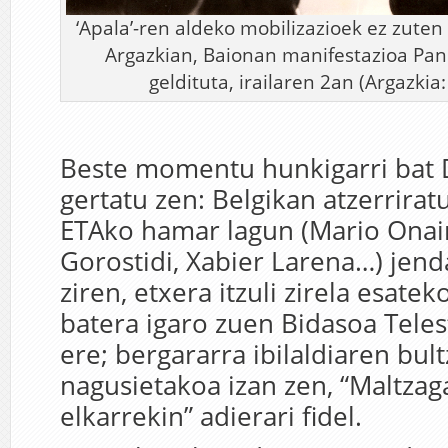
‘Apala’-ren aldeko mobilizazioek ez zuten
Argazkian, Baionan manifestazioa Pan
geldituta, irailaren 2an (Argazkia:
Beste momentu hunkigarri bat
gertatu zen: Belgikan atzerrira
ETAko hamar lagun (Mario Onain
Gorostidi, Xabier Larena…) jen
ziren, etxera itzuli zirela esatek
batera igaro zuen Bidasoa Tel
ere; bergararra ibilaldiaren bult
nagusietakoa izan zen, “Maltzag
elkarrekin” adierari fidel.