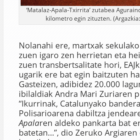
‘Matalaz-Apala-Txirrita’ zutabea Agurain
kilometro egin zituzten. (Argazkia
Nolanahi ere, martxak sekulako
zuen igaro zen herrietan eta he
zuen transbertsalitate hori, EAJk
ugarik ere bat egin baitzuten ha
Gasteizen, adibidez 20.000 lagu
ibilaldiak Andra Mari Zuriaren p
“Ikurrinak, Catalunyako bandera
Polisarioarena dabiltza jendear
Apala
ren aldeko pankarta bat e
batetan…”, dio Zeruko Argiaren