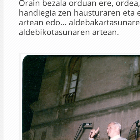
Orain bezala orduan ere, ordea,
handiegia zen hausturaren eta
artean edo… aldebakartasunare
aldebikotasunaren artean.