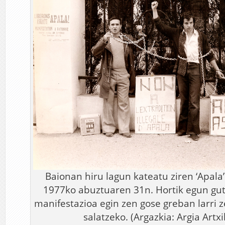
Baionan hiru lagun kateatu ziren ‘Apala
1977ko abuztuaren 31n. Hortik egun gut
manifestazioa egin zen gose greban larri
salatzeko. (Argazkia: Argia Artx