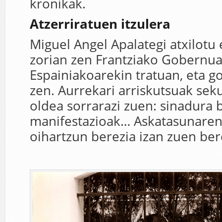
kronikak.
Atzerriratuen itzulera
Miguel Angel Apalategi atxilotu 
zorian zen Frantziako Gobernua
Espainiakoarekin tratuan, eta go
zen. Aurrekari arriskutsuak sek
oldea sorrarazi zuen: sinadura b
manifestazioak… Askatasunaren 
oihartzun berezia izan zuen ber