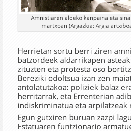
Amnistiaren aldeko kanpaina eta sina
martxoan (Argazkia: Argia artxibo
Herrietan sortu berri ziren amn
batzordeek aldarrikapen asteak
zituzten eta protesta oso bortitz
Bereziki odoltsua izan zen maia
antolatutakoa: poliziek balaz er
herritarrak, eta Errenterian adi
indiskriminatua eta arpilatzeak 
Egun gutxiren buruan zazpi lagu
Estatuaren funtzionario armatue