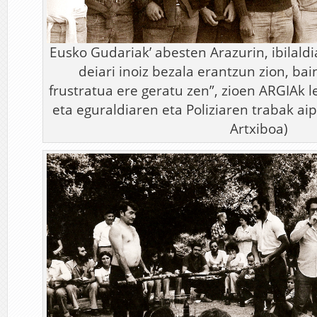
Eusko Gudariak’ abesten Arazurin, ibilald
deiari inoiz bezala erantzun zion, bai
frustratua ere geratu zen”, zioen ARGIAk
eta eguraldiaren eta Poliziaren trabak aip
Artxiboa)