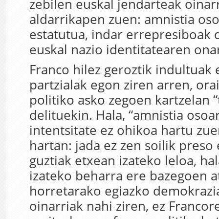
zebilen euskal jendarteak oinar
aldarrikapen zuen: amnistia os
estatutua, indar errepresiboak 
euskal nazio identitatearen ona
Franco hilez geroztik indultuak 
partzialak egon ziren arren, ora
politiko asko zegoen kartzelan 
delituekin. Hala, “amnistia oso
intentsitate ez ohikoa hartu zu
hartan: jada ez zen soilik preso
guztiak etxean izateko leloa, ha
izateko beharra ere bazegoen a
horretarako egiazko demokrazi
oinarriak nahi ziren, ez Francor