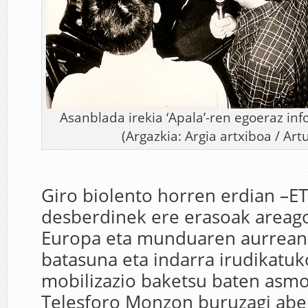
Asanblada irekia ‘Apala’-ren egoeraz in
(Argazkia: Argia artxiboa / Ar
Giro biolento horren erdian –E
desberdinek ere erasoak areago
Europa eta munduaren aurrean
batasuna eta indarra irudikatu
mobilizazio baketsu baten asmo
Telesforo Monzon buruzagi aber