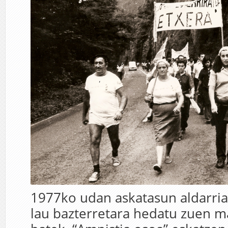
1977ko udan askatasun aldarria
lau bazterretara hedatu zuen m