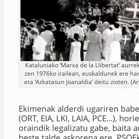
Kataluniako ‘Marxa de la Llibertat’ aurre
zen 1976ko irailean, euskaldunek ere ha
eta ‘Azkatasun Joanaldia’ deitu zioten. (Ar
Ekimenak alderdi ugariren babe
(ORT, EIA, LKI, LAIA, PCE…), hori
oraindik legalizatu gabe, baita a
beste talde askorena ere. PSOEk