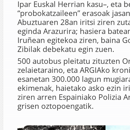
Ipar Euskal Herrian kasu–, eta 
“probokatzaileen” erasoak jasan
Abuztuaren 28an iritsi ziren zu
eginda Arazurira; hasiera batea
Iruñean egitekoa ziren, baina 
Zibilak debekatu egin zuen.
500 autobus pleitatu zituzten O
zelaietaraino, eta ARGIAko kron
esanetan 300.000 lagun mugiara
ekimenak, haietako asko ezin iri
ziren arren Espainiako Polizia 
grisen oztopoengatik.