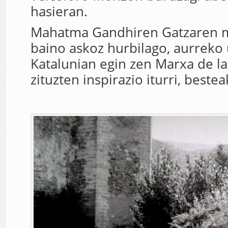
hasieran.
Mahatma Gandhiren Gatzaren m
baino askoz hurbilago, aurreko
Katalunian egin zen Marxa de la 
zituzten inspirazio iturri, bestea