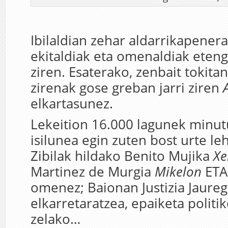
Ibilaldian zehar aldarrikapene
ekitaldiak eta omenaldiak eten
ziren. Esaterako, zenbait tokita
zirenak gose greban jarri ziren
elkartasunez.
Lekeition 16.000 lagunek minut
isilunea egin zuten bost urte l
Zibilak hildako Benito Mujika
Xe
Martinez de Murgia
Mikelon
ETA
omenez; Baionan Justizia Jaure
elkarretaratzea, epaiketa politi
zelako…