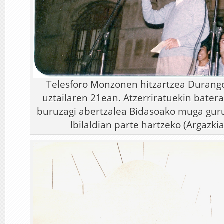
Telesforo Monzonen hitzartzea Durango
uztailaren 21ean. Atzerriratuekin bater
buruzagi abertzalea Bidasoako muga gur
Ibilaldian parte hartzeko (Argazkia