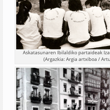
Askatasunaren Ibilaldiko partaideak Iz
(Argazkia: Argia artxiboa / Ar