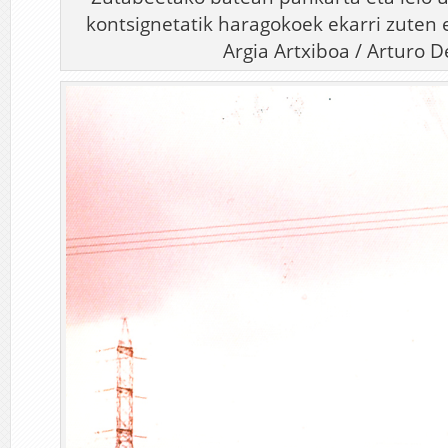
kontsignetatik haragokoek ekarri zuten e
Argia Artxiboa / Arturo D