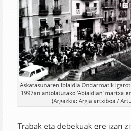
Askatasunaren Ibialdia Ondarroatik igarot
1997an antolatutako ‘Abialdian’ martxa er
(Argazkia: Argia artxiboa / Ar
Trabak eta debekuak ere izan z