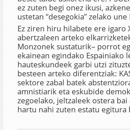
ez zuten begi onez ikusi, azke
ustetan “desegokia” zelako une 
Ez ziren hiru hilabete ere igaro
abertzaleen arteko elkarrizkete
Monzonek sustaturik– porrot egi
ekainean egindako Espainiako 
hauteskundeek garbi utzi zituzt
besteen arteko diferentziak: KA
sektore zabal batek abstentziora
amnistiarik eta eskubide demok
zegoelako, jeltzaleek ostera bai 
hartu nahi zuten estatu egitura 