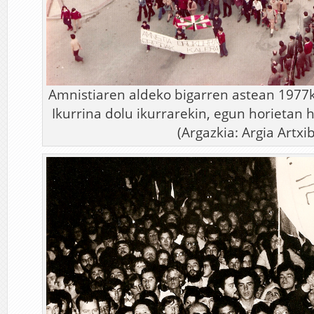
Amnistiaren aldeko bigarren astean 1977
Ikurrina dolu ikurrarekin, egun horietan
(Argazkia: Argia Artxi