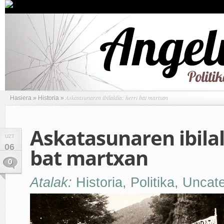
Askatasunaren ibilaldia: herri bat martxan
Hasiera
»
Historia
»
Askatasunaren ibilal
UZT
06
bat martxan
0
Atalak:
Historia
,
Politika
,
Uncate