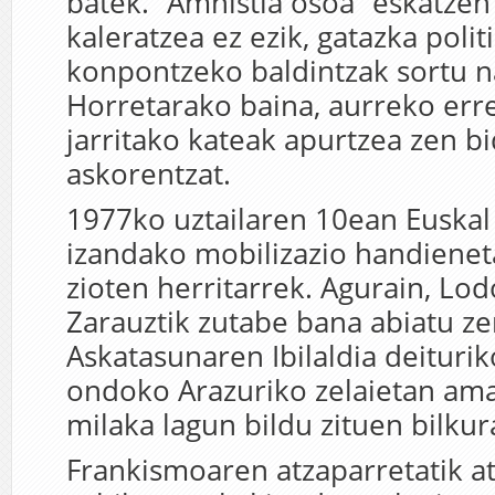
batek. “Amnistia osoa” eskatzen
kaleratzea ez ezik, gatazka poli
konpontzeko baldintzak sortu na
Horretarako baina, aurreko er
jarritako kateak apurtzea zen b
askorentzat.
1977ko uztailaren 10ean Euskal 
izandako mobilizazio handienet
zioten herritarrek. Agurain, Lod
Zarauztik zutabe bana abiatu z
Askatasunaren Ibilaldia deituri
ondoko Arazuriko zelaietan ama
milaka lagun bildu zituen bilkur
Frankismoaren atzaparretatik a