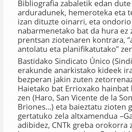
Bibliografia zabaletik edan du
arduradunek, hemeroteka eta te
izan dituzte oinarri, eta ondorio
nabarmenetako bat da hura ez 
prentsan ziotenaren kontrara, “
antolatu eta planifikatutako” zer
Bastidako Sindicato Único (Sind
erakunde anarkistako kideek ir
bezperan jakin zuten zetorrenaz,
Haietako bat Errioxako hainbat 
zen (Haro, San Vicente de la Son
Briones…) eta baieztatu zioten 
gertatuko zela altxamendua –Ga
adibidez, CNTk greba orokorra 