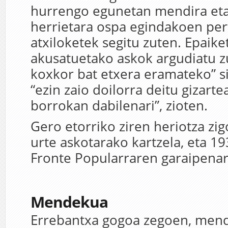
hurrengo egunetan mendira eta
herrietara ospa egindakoen per
atxiloketek segitu zuten. Epaike
akusatuetako askok argudiatu z
koxkor bat etxera eramateko” si
“ezin zaio doilorra deitu gizart
borrokan dabilenari”, zioten.
Gero etorriko ziren heriotza zig
urte askotarako kartzela, eta 1
Fronte Popularraren garaipenar
Mendekua
Errebantxa gogoa zegoen, men