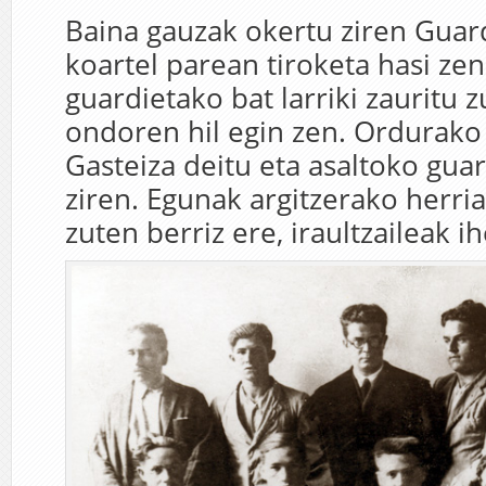
Baina gauzak okertu ziren Guard
koartel parean tiroketa hasi ze
guardietako bat larriki zauritu z
ondoren hil egin zen. Ordurako
Gasteiza deitu eta asaltoko gua
ziren. Egunak argitzerako herri
zuten berriz ere, iraultzaileak 