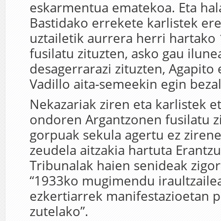
eskarmentua ematekoa. Eta hal
Bastidako errekete karlistek er
uztailetik aurrera herri hartako
fusilatu zituzten, asko gau ilun
desagerrarazi zituzten, Agapito 
Vadillo aita-semeekin egin bezal
Nekazariak ziren eta karlistek 
ondoren Argantzonen fusilatu z
gorpuak sekula agertu ez zirene
zeudela aitzakia hartuta Erantz
Tribunalak haien senideak zigor
“1933ko mugimendu iraultzaile
ezkertiarrek manifestazioetan p
zutelako”.