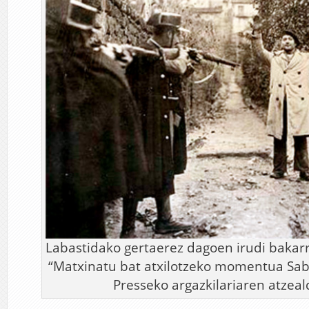
Labastidako gertaerez dagoen irudi bakar
“Matxinatu bat atxilotzeko momentua Saba
Presseko argazkilariaren atzea