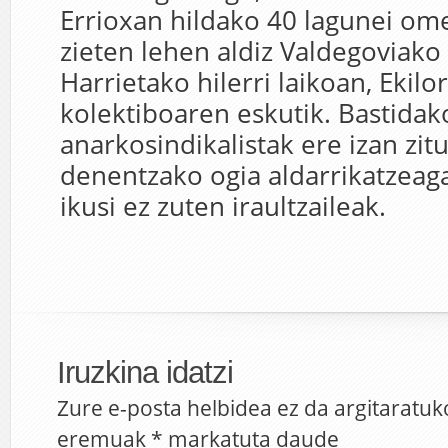
Errioxan hildako 40 lagunei om
zieten lehen aldiz Valdegoviako
Harrietako hilerri laikoan, Ekilo
kolektiboaren eskutik. Bastidak
anarkosindikalistak ere izan zit
denentzako ogia aldarrikatzeag
ikusi ez zuten iraultzaileak.
Iruzkina idatzi
Zure e-posta helbidea ez da argitaratuk
eremuak
*
markatuta daude