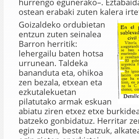
hurrengo egunerako–. Eztabaid
ostean erabaki zuten kalera irte
Goizaldeko ordubietan
entzun zuten seinalea
Barron herritik:
lehergailu baten hotsa
urrunean. Taldeka
bananduta eta, ohikoa
zen bezala, etxean eta
ezkutalekuetan
pilatutako armak eskuan
abiatu ziren etxez etxe burkidea
batzeko gonbidatuz. Herritar ze
egin zuten, beste batzuk, alkate