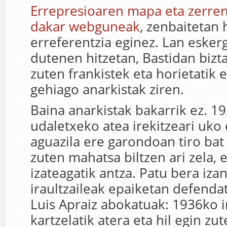
Errepresioaren mapa eta zerren
dakar webguneak
, zenbaitetan h
erreferentzia eginez. Lan esker
dutenen hitzetan, Bastidan bizt
zuten frankistek eta horietatik 
gehiago anarkistak ziren.
Baina anarkistak bakarrik ez. 1
udaletxeko atea irekitzeari uko 
aguazila ere garondoan tiro bat
zuten mahatsa biltzen ari zela, 
izateagatik antza. Patu bera iza
iraultzaileak epaiketan defenda
Luis Apraiz abokatuak: 1936ko i
kartzelatik atera eta hil egin zut