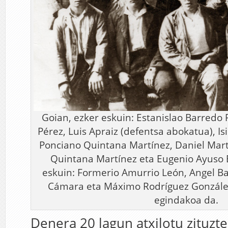
Goian, ezker eskuin: Estanislao Barredo
Pérez, Luis Apraiz (defentsa abokatua), I
Ponciano Quintana Martínez, Daniel Mart
Quintana Martínez eta Eugenio Ayuso 
eskuin: Formerio Amurrio León, Angel Ba
Cámara eta Máximo Rodríguez González
egindakoa da.
Denera 20 lagun atxilotu zituzt