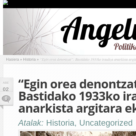
“Egin orea denontzat”: Bastidako 1933ko iraultza anarkista argit
Hasiera
»
Historia
»
“Egin orea denontzat
ABE
02
Bastidako 1933ko ir
0
anarkista argitara e
Atalak:
Historia
,
Uncategorized