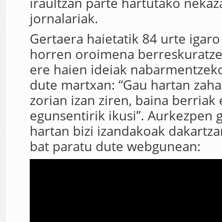
iraultzan parte hartutako nekaza
jornalariak.
Gertaera haietatik 84 urte igar
horren oroimena berreskuratze
ere haien ideiak nabarmentzeko
dute martxan: “Gau hartan zaha
zorian izan ziren, baina berriak
egunsentirik ikusi”. Aurkezpen gi
hartan bizi izandakoak dakartza
bat paratu dute webgunean: