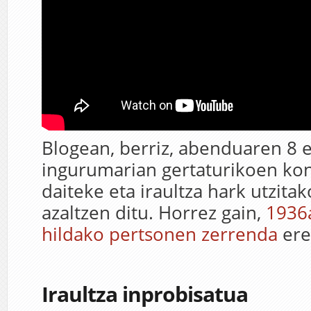
Blogean, berriz, abenduaren 8 
ingurumarian gertaturikoen kon
daiteke eta iraultza hark utzita
azaltzen ditu. Horrez gain,
1936
hildako pertsonen zerrenda
ere
Iraultza inprobisatua