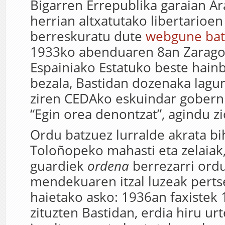
Bigarren Errepublika garaian A
herrian altxatutako libertarioen
berreskuratu dute
webgune bat
1933ko abenduaren 8an Zaragoz
Espainiako Estatuko beste hainb
bezala, Bastidan dozenaka lagun
ziren CEDAko eskuindar gobern
“Egin orea denontzat”, agindu zi
Ordu batzuez lurralde akrata bi
Toloñopeko mahasti eta zelaiak,
guardiek
ordena
berrezarri ord
mendekuaren itzal luzeak perts
haietako asko: 1936an faxistek 1
zituzten Bastidan, erdia hiru u