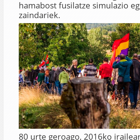
hamabost fusilatze simulazio eg
zaindariek.
80 urte geroago, 2016ko irailea