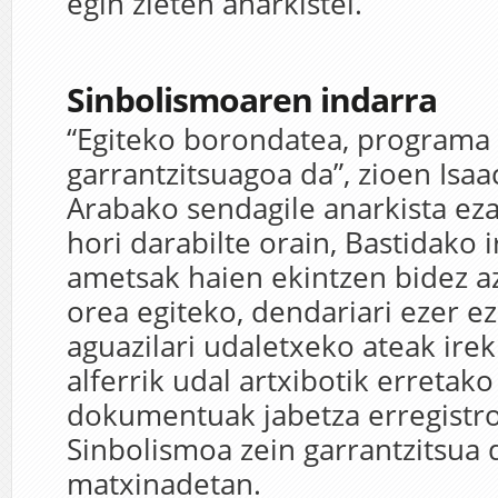
egin zieten anarkistei.
Sinbolismoaren indarra
“Egiteko borondatea, programa
garrantzitsuagoa da”, zioen Isa
Arabako sendagile anarkista ez
hori darabilte orain, Bastidako i
ametsak haien ekintzen bidez az
orea egiteko, dendariari ezer ez
aguazilari udaletxeko ateak ire
alferrik udal artxibotik erretak
dokumentuak jabetza erregistro
Sinbolismoa zein garrantzitsua
matxinadetan.