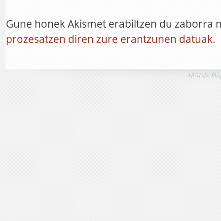
Gune honek Akismet erabiltzen du zaborra 
prozesatzen diren zure erantzunen datuak.
ARGIAko Blog