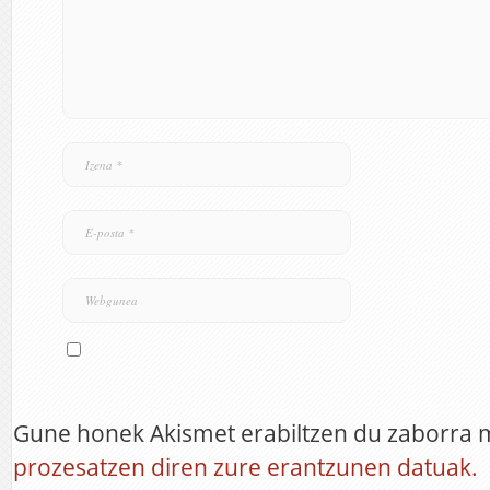
Gune honek Akismet erabiltzen du zaborra 
prozesatzen diren zure erantzunen datuak.