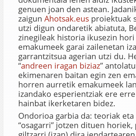
genuen joan den astean. Jadani
zaigun
Ahotsak.eus
proiektuak 
utzi digun ondaretik abiatuta, B
zinegileak historia ikusezin hori
emakumeek garai zailenetan iz
garrantzitsua agerian utzi du. 
“
andreen iragan biziaz
” antolat
ekimenaren baitan egin zen ema
horren aurretik emakumeek l
izandako esperientziak ere err
hainbat ikerketaren bidez.
Ondorioa garbia da: teoriak eta
“osagarri” jotzen dituen horiek,
giltzarri (izan) dira jendartearen