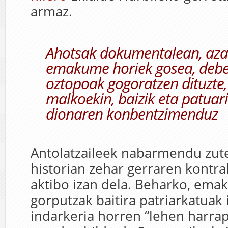
armaz.
Ahotsak dokumentalean, aza
emakume horiek gosea, debe
oztopoak gogoratzen dituzte,
malkoekin, baizik eta patuari 
dionaren konbentzimenduz
Antolatzaileek nabarmendu zu
historian zehar gerraren kontr
aktibo izan dela. Beharko, em
gorputzak baitira patriarkatuak
indarkeria horren “lehen harra