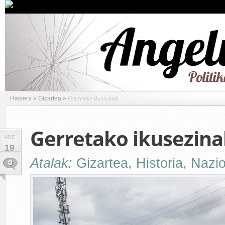
Gerretako ikusezinak
Hasiera
»
Gizartea
»
Gerretako ikusezina
ABE
19
Atalak:
Gizartea
,
Historia
,
Nazio
0