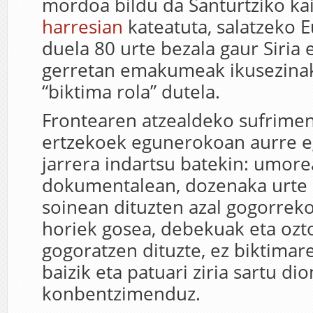
mordoa bildu da Santurtziko k
harresian
kateatuta, salatzeko E
duela 80 urte bezala gaur Siri
gerretan emakumeak ikusezinak
“biktima rola” dutela.
Frontearen atzealdeko sufrimen
ertzekoek egunerokoan aurre eg
jarrera indartsu batekin: umore
dokumentalean, dozenaka urte e
soinean dituzten azal gogorre
horiek gosea, debekuak eta oz
gogoratzen dituzte, ez biktimar
baizik eta patuari ziria sartu di
konbentzimenduz.