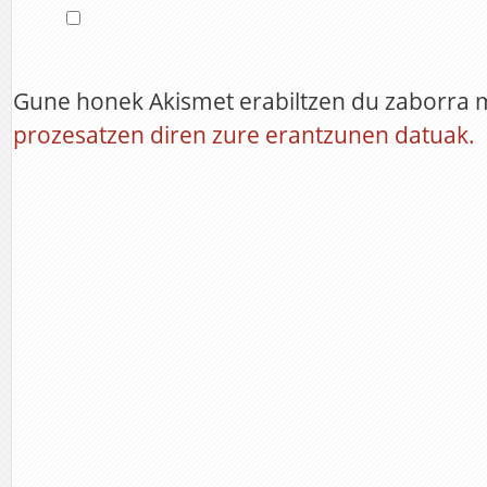
Gune honek Akismet erabiltzen du zaborra 
prozesatzen diren zure erantzunen datuak.