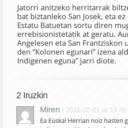
Jatorri anitzeko herritarrak bilt
bat biztanleko San Josek, eta ez
Estatu Batuetan sortu diren m
errebisionistetatik at geratu. Au
Angelesen eta San Frantziskon 
den “Kolonen egunari” izena ald
Indigenen eguna” jarri diote.
2 Iruzkin
Miren
|
2018-02-01 at 14:46
Ea Euskal Herrian noiz hasten 