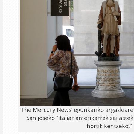
‘The Mercury News’ egunkariko argazkiare
San joseko “italiar amerikarrek sei aste
hortik kentzeko.”