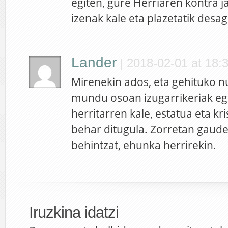
egiten, gure Herriaren kontra j
izenak kale eta plazetatik desag
Lander
|
2018-02-01 at 18:
Mirenekin ados, eta gehituko 
mundu osoan izugarrikeriak egi
herritarren kale, estatua eta kr
behar ditugula. Zorretan gaudel
behintzat, ehunka herrirekin.
Iruzkina idatzi