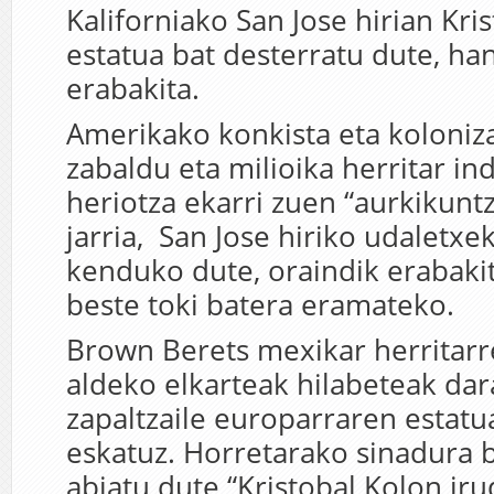
Kaliforniako San Jose hirian Kri
estatua bat desterratu dute, ha
erabakita.
Amerikako konkista eta koloniza
zabaldu eta milioika herritar i
heriotza ekarri zuen “aurkikunt
jarria, San Jose hiriko udaletxek
kenduko dute, oraindik erabaki
beste toki batera eramateko.
Brown Berets mexikar herritar
aldeko elkarteak hilabeteak da
zapaltzaile europarraren estat
eskatuz. Horretarako sinadura b
abiatu dute “Kristobal Kolon ir