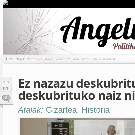
Ez nazazu deskubritu, deskubrituko naiz ni bakarrik
Hasiera
»
Gizartea
»
Ez nazazu deskubrit
OTS
01
deskubrituko naiz ni
2
Atalak:
Gizartea
,
Historia