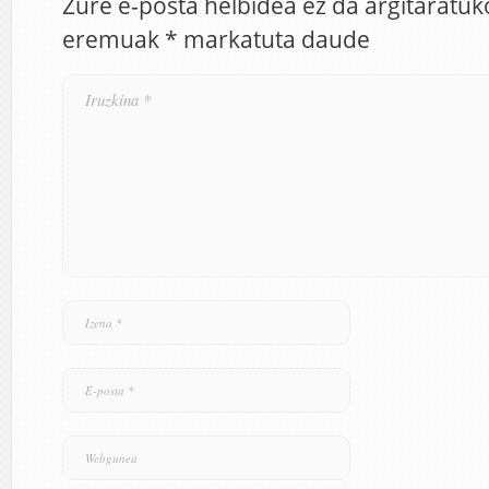
Zure e-posta helbidea ez da argitaratuk
eremuak
*
markatuta daude