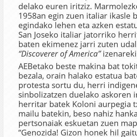
delako euren iritziz. Marmolezk
1958an egin zuen italiar ikasle 
egindako lehen eta azken estatu
San Joseko italiar jatorriko herr
baten ekimenez jarri zuten uda
“Discoverer of America”
izenareki
AEBetako beste makina bat toki
bezala, orain halako estatua ba
protesta sortu du, herri indige
sinbolizatzen duelako askoren i
herritar batek Koloni aurpegia t
mailu batekin, beso nahiz hank
pertsonaiak eskuetan zuen map
“Genozida! Gizon honek hil gait