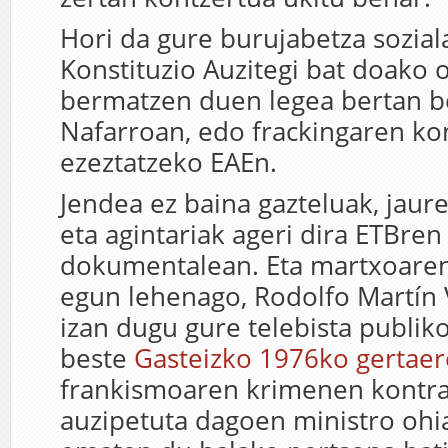
Hori da gure burujabetza sozial
Konstituzio Auzitegi bat doako 
bermatzen duen legea bertan b
Nafarroan, edo frackingaren ko
ezeztatzeko EAEn.
Jendea ez baina gazteluak, jaure
eta agintariak ageri dira ETBren
dokumentalean. Eta martxoaren
egun lehenago, Rodolfo Martín V
izan dugu gure telebista publik
beste
Gasteizko 1976ko gertaer
frankismoaren krimenen kontra
auzipetuta dagoen ministro ohi