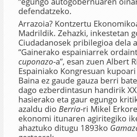
“egungo autogobernuaren oinar
defendatzeko.
Arrazoia? Kontzertu Ekonomiko
Madrildik. Zehazki, inkestetan 
Ciudadanosek pribilegioa dela a
“Gainerako espainiarrek ordain
cuponazo
-a”, esan zuen Albert R
Espainiako Kongresuan kupoari 
Baina ez gaude gauza berri bate
dago ezberdintasun handirik X
hasierako eta gaur egungo kriti
azaldu dio
Berria
-ri Mikel Erko
ekonomi itunaren agiritegiko ike
ahaztuko ditugu 1893ko
Gamaz