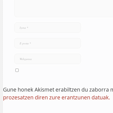
Gune honek Akismet erabiltzen du zaborra 
prozesatzen diren zure erantzunen datuak.