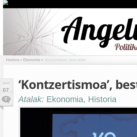
‘Kontzertismoa’, beste behin
Hasiera
»
Ekonomia
»
‘Kontzertismoa’, bes
MAR
07
Atalak:
Ekonomia
,
Historia
0