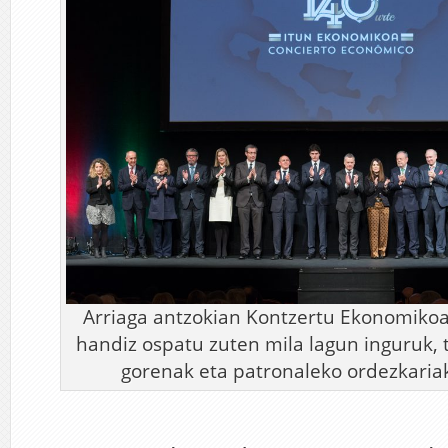
Arriaga antzokian Kontzertu Ekonomiko
handiz ospatu zuten mila lagun inguruk, t
gorenak eta patronaleko ordezkariak.