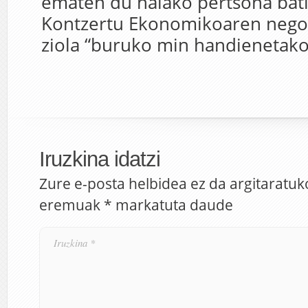
ematen du halako pertsona bati
Kontzertu Ekonomikoaren negoz
ziola “buruko min handienetako 
Iruzkina idatzi
Zure e-posta helbidea ez da argitaratuk
eremuak
*
markatuta daude