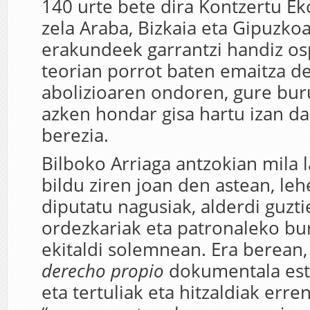
140 urte bete dira Kontzertu E
zela Araba, Bizkaia eta Gipuzkoa
erakundeek garrantzi handiz os
teorian porrot baten emaitza d
abolizioaren ondoren, gure bur
azken hondar gisa hartu izan da
berezia.
Bilboko Arriaga antzokian mila 
bildu ziren joan den astean, leh
diputatu nagusiak, alderdi guzt
ordezkariak eta patronaleko bu
ekitaldi solemnean. Era berean
derecho propio
dokumentala estr
eta tertuliak eta hitzaldiak err