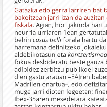
gertaerak.
Gatazka edo gerra larriren bat 
bakoitzean jarri izan da auzitan
fiskala
. Agian, hori jakinda hart
neurria urriaren 1ean gertatuta
behin
casus belli
forala hartu da
harremana definitzeko jokaleku
aldebikotasun eta
kontzertismo
fokua desbideratu beste gauza 
adibidez zerbitzu publikoei zuz
dien gastu arauan –EAJren babe
Madrilen onartua–, edo defizitar
muga jarri dioten legeetan; fin
Ibex-35aren mesedetara kateat
zertan kontzertua ukitu behar.