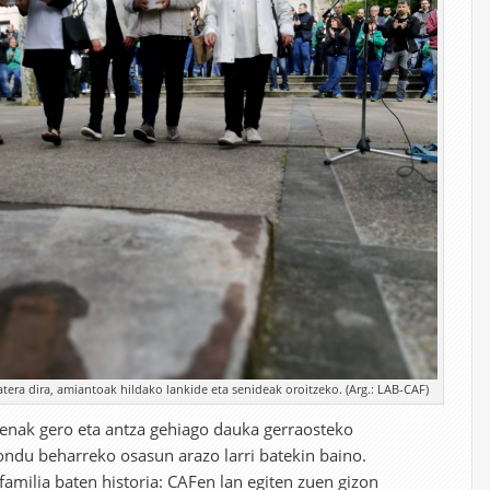
tera dira, amiantoak hildako lankide eta senideak oroitzeko. (Arg.: LAB-CAF)
denak gero eta antza gehiago dauka gerraosteko
ondu beharreko osasun arazo larri batekin baino.
familia baten historia: CAFen lan egiten zuen gizon