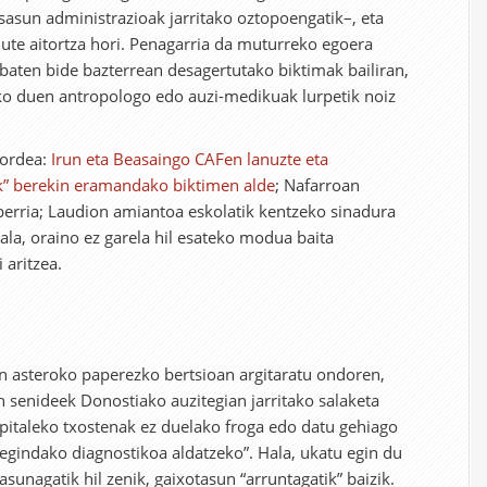
sasun administrazioak jarritako oztopoengatik–, eta
dute aitortza hori. Penagarria da muturreko egoera
a baten bide bazterrean desagertutako biktimak bailiran,
o duen antropologo edo auzi-medikuak lurpetik noiz
 ordea:
Irun eta Beasaingo CAFen lanuzte eta
lak” berekin eramandako biktimen alde
; Nafarroan
 berria; Laudion amiantoa eskolatik kentzeko sinadura
ala, oraino ez garela hil esateko modua baita
aritzea.
en asteroko paperezko bertsioan argitaratu ondoren,
n senideek Donostiako auzitegian jarritako salaketa
spitaleko txostenak ez duelako froga edo datu gehiago
egindako diagnostikoa aldatzeko”. Hala, ukatu egin du
sunagatik hil zenik, gaixotasun “arruntagatik” baizik.