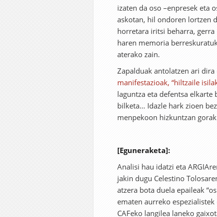
izaten da oso –enpresek eta o
askotan, hil ondoren lortzen 
horretara iritsi beharra, gerr
haren memoria berreskuratuk
aterako zain.
Zapalduak antolatzen ari dira
manifestazioak, “hiltzaile isi
laguntza eta defentsa elkarte
bilketa… Idazle hark zioen bez
menpekoon hizkuntzan goraki 
[Eguneraketa]:
Analisi hau idatzi eta ARGIAr
jakin dugu Celestino Tolosare
atzera bota duela epaileak “o
ematen aurreko espezialistek 
CAFeko langilea laneko gaixota