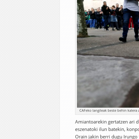
CAFeko langileak beste behin kalera a
Amiantoarekin gertatzen ari 
eszenatoki ilun batekin, konp
Orain jakin berri dugu Irungo 