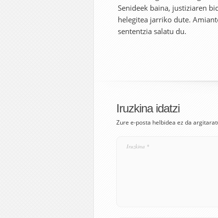
Senideek baina, justiziaren bi
helegitea jarriko dute. Amian
sententzia salatu du.
Iruzkina idatzi
Zure e-posta helbidea ez da argitarat