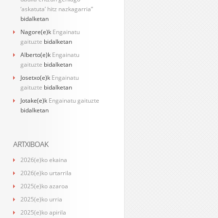
‘askatuta’ hitz nazkagarria”
bidalketan
Nagore
(e)k
Engainatu
gaituzte
bidalketan
Alberto
(e)k
Engainatu
gaituzte
bidalketan
Josetxo
(e)k
Engainatu
gaituzte
bidalketan
Jotake
(e)k
Engainatu gaituzte
bidalketan
ARTXIBOAK
2026(e)ko ekaina
2026(e)ko urtarrila
2025(e)ko azaroa
2025(e)ko urria
2025(e)ko apirila