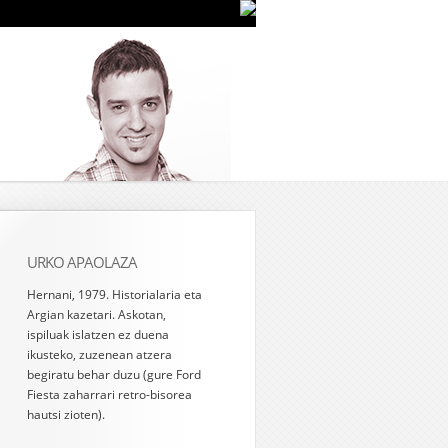
URKO APAOLAZA
Hernani, 1979. Historialaria eta
Argian kazetari. Askotan,
ispiluak islatzen ez duena
ikusteko, zuzenean atzera
begiratu behar duzu (gure Ford
Fiesta zaharrari retro-bisorea
hautsi zioten).