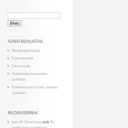
Bilatu:
AZKEN BIDALKETAK
Merkantzia hutsa
Fuera auzotik
Gezurra da
Gutxieneko borondate
politikoa
Esklabotzaren itzala, luxuzko
hotelean
IRUZKIN BERRIAK
Juan M. Sansinenea
(e)k
“Ez
dadila entzun gehiago