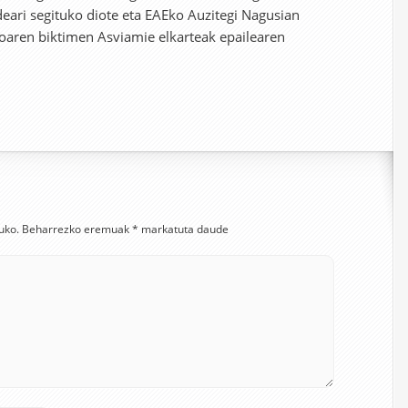
deari segituko diote eta EAEko Auzitegi Nagusian
toaren biktimen Asviamie elkarteak epailearen
uko.
Beharrezko eremuak
*
markatuta daude