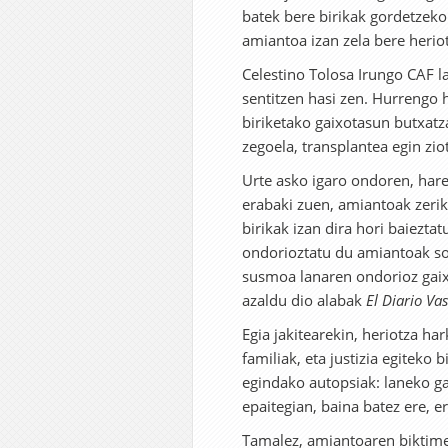
batek bere birikak gordetzeko 
amiantoa izan zela bere herio
Celestino Tolosa Irungo CAF la
sentitzen hasi zen. Hurrengo
biriketako gaixotasun butxatza
zegoela, transplantea egin zio
Urte asko igaro ondoren, hare
erabaki zuen, amiantoak zerik
birikak izan dira hori baiezta
ondorioztatu du amiantoak sort
susmoa lanaren ondorioz gaixo
azaldu dio alabak
El Diario Va
Egia jakitearekin, heriotza h
familiak, eta justizia egiteko
egindako autopsiak: laneko g
epaitegian, baina batez ere, e
Tamalez, amiantoaren biktime