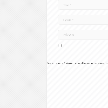
Gune honek Akismet erabiltzen du zaborra m