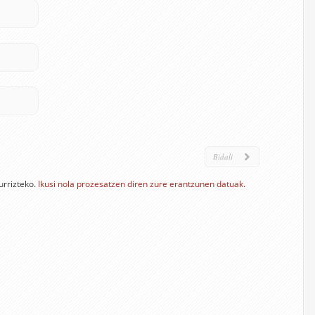
urrizteko.
Ikusi nola prozesatzen diren zure erantzunen datuak.