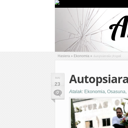
Autopsiarako frogak
Hasiera
»
Ekonomia
»
Autopsiara
MAI
23
Atalak:
Ekonomia
,
Osasuna
,
0