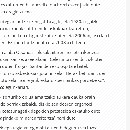
eskatu zuen hil aurretik, eta horri esker jakin dute
tza eragin zuena.
ntegian aritzen zen galdaragile, eta 1980an gaizki
 hamarkadak sufrimendu askokoak izan ziren,
ile kronikoa diagnostikatu zioten eta 2006an, oso larri
ten. Ez zuen funtzionatu eta 2008an hil zen.
n alaba Otsanda Tolosak aitaren heriotza ikertzea
usia izan zezakeelakoan. Celestinori kendu zizkioten
tu duten frogak, Santanderreko ospitale batek
uriko asbestosiak jota hil zela: “Berak beti izan zuen
tu zela, horregatik eskatu zuen birikak gordetzeko”,
sco
egunkariari.
ark sorturiko dolua amaitzeko aukera dauka orain
 bide berriak zabaldu dizkie senidearen organoei
aixotasunagatik dagokien prestazioa eskatuko dute
ragindako minaren “aitortza” nahi dute.
k epaitegietan egin ohi duten bidegurutzea luzea