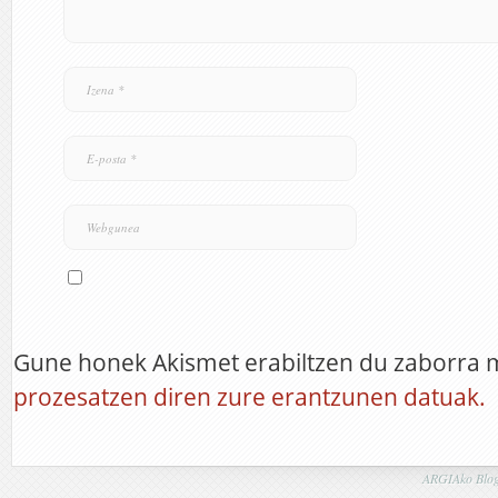
Gune honek Akismet erabiltzen du zaborra 
prozesatzen diren zure erantzunen datuak.
ARGIAko Blog