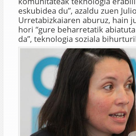
komunitateak teknologia erabili
eskubidea du”, azaldu zuen Julio
Urretabizkaiaren aburuz, hain j
hori “gure beharretatik abiatuta
da”, teknologia soziala bihurturi