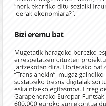
“nork ekarriko ditu sozialki ira
joerak ekonomiara?”.
Bizi eremu bat
Mugetatik haragoko berezko es
errespetatzen dituzten proiekt
jartzekotan dira. Horietako bat 
“Translanekin”, mugaz gaindiko 
sustatzeko tresna digitalak sort
eskaintzeko egitasmoa. Erregio
Garapenerako Europar Funtsak f
600.000 euroko aurrekontua du