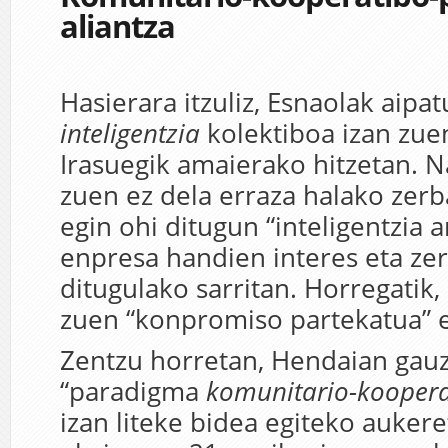
aliantza
Hasierara itzuliz, Esnaolak aipat
inteligentzia
kolektiboa izan zue
Irasuegik amaierako hitzetan.
zuen ez dela erraza halako zerba
egin ohi ditugun “inteligentzia a
enpresa handien interes eta zer
ditugulako sarritan. Horregatik,
zuen “konpromiso partekatua” e
Zentzu horretan, Hendaian gauz
“paradigma
komunitario-koopera
izan liteke bidea egiteko aukere