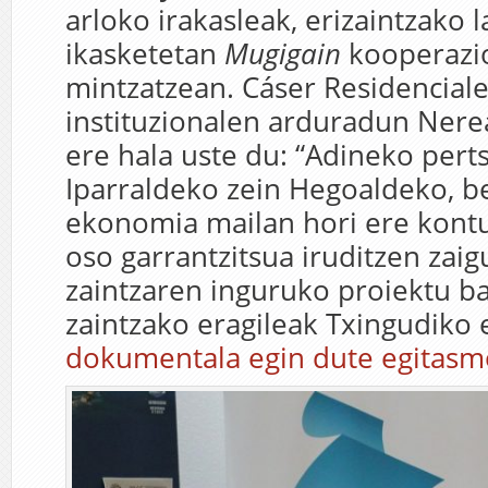
arloko irakasleak, erizaintzako 
ikasketetan
Mugigain
kooperazio
mintzatzean. Cáser Residencia
instituzionalen arduradun Ner
ere hala uste du: “Adineko pert
Iparraldeko zein Hegoaldeko, be
ekonomia mailan hori ere kont
oso garrantzitsua iruditzen zai
zaintzaren inguruko proiektu ba
zaintzako eragileak Txingudiko
dokumentala egin dute egitasm