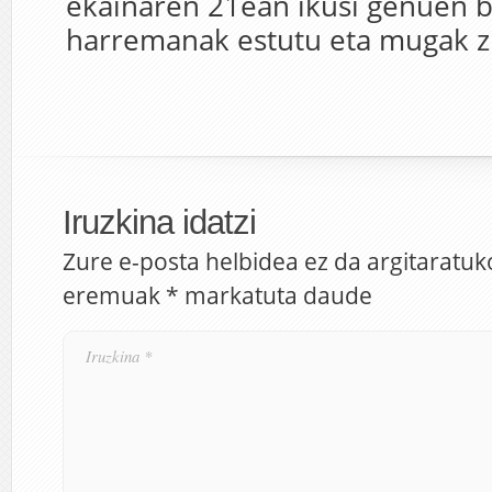
ekainaren 21ean ikusi genuen b
harremanak estutu eta mugak z
Iruzkina idatzi
Zure e-posta helbidea ez da argitaratuk
eremuak
*
markatuta daude