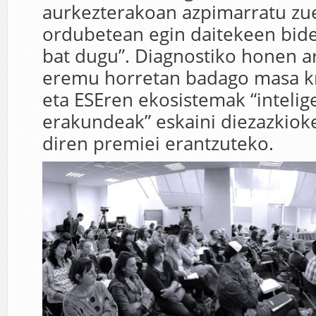
aurkezterakoan azpimarratu zu
ordubetean egin daitekeen bide
bat dugu”. Diagnostiko honen ar
eremu horretan badago masa kr
eta ESEren ekosistemak “intelig
erakundeak” eskaini diezazkioke
diren premiei erantzuteko.