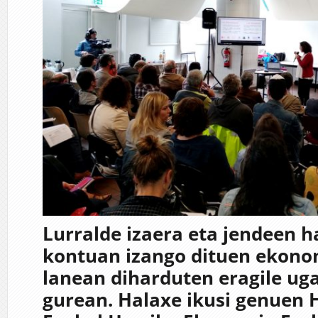
Lurralde izaera eta jendeen
kontuan izango dituen ekono
lanean diharduten eragile ug
gurean. Halaxe ikusi genuen 