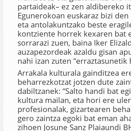
partaideak– ez zen aldibereko it
Egunerokoan euskaraz bizi den
eta antolakuntzako beste eragil
kontziente horrek kexaren bat 
sorrarazi zuen, baina Iker Eliza
auzapezordeak azaldu gisan apu
nahi izan zuten “erraztasunetik 
Arrakala kulturala gainditzea er
beharrezkotzat jotzen dute zain
dabiltzanek: “Salto handi bat eg
kultura mailan, eta hori ere ule
profesionalak, gizartearen beha
gero zaintza egoki bat eman ahal
zihoen Josune Sanz Plaiaundi B