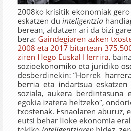
2008ko krisitik ekonomiak gero
eskatzen du
inteligentzia
handiag
berean, aldatzen ari da bizi gar
bera:
Gaindegiaren azken txost
2008 eta 2017 bitartean 375.500
ziren Hego Euskal Herrira
, bain
sozioekonomiko eta juridiko os
desberdinekin: “Horrek harrer
berria eta indartsua eskatzen
soziala, aukera berdintasuna e
egokia izatera heltzeko”, ondor
txostenak. Esnaolaren aburuz, e
eutsi behar lioke ekonomia eral
tokiko
inteligentziaren
bidez, ze