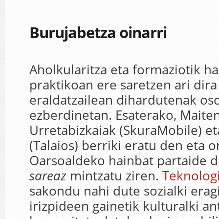
Burujabetza oinarri
Aholkularitza eta formaziotik 
praktikoan ere saretzen ari dir
eraldatzailean dihardutenak oso
ezberdinetan. Esaterako, Maite
Urretabizkaiak (SkuraMobile) et
(Talaios) berriki eratu den eta 
Oarsoaldeko hainbat partaide 
sareaz
mintzatu ziren.
Teknolog
sakondu nahi dute sozialki erag
irizpideen gainetik kulturalki a