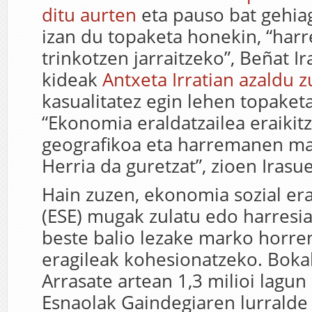
ditu aurten
eta pauso bat gehia
izan du topaketa honekin, “har
trinkotzen jarraitzeko”, Beñat I
kideak
Antxeta Irratian azaldu 
kasualitatez egin lehen topaket
“Ekonomia eraldatzailea eraiki
geografikoa eta harremanen ma
Herria da guretzat”, zioen Irasue
Hain zuzen, ekonomia sozial era
(ESE) mugak zulatu edo harresia
beste balio lezake marko horre
eragileak kohesionatzeko. Bokal
Arrasate artean 1,3 milioi lagun 
Esnaolak Gaindegiaren lurralde