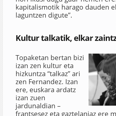
kapitalismotik harago dauden 
laguntzen digute”.
Kultur talkatik, elkar zaint
Topaketan bertan bizi
izan zen kultur eta
hizkuntza “talkaz” ari
zen Fernandez. Izan
ere, euskara ardatz
izan zuen
jardunaldian –
frantsesez eta gaztelaniaz ere m