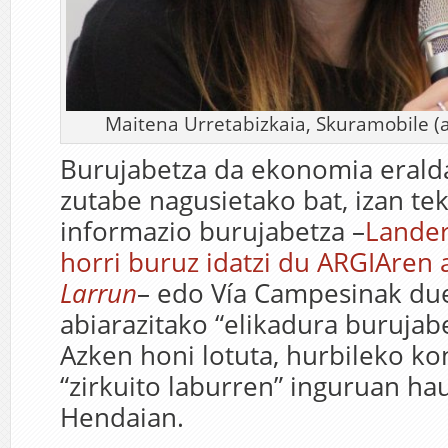
Maitena Urretabizkaia, Skuramobile (
Burujabetza da ekonomia eralda
zutabe nagusietako bat, izan te
informazio burujabetza –
Lander
horri buruz idatzi du ARGIAren
Larrun
– edo Vía Campesinak due
abiarazitako “elikadura burujab
Azken honi lotuta, hurbileko k
“zirkuito laburren” inguruan ha
Hendaian.