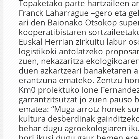
Topaketako parte hartzaileen ar
Franck Laharrague –gero eta g
ari den Baionako Otsokop sup
kooperatibistaren sortzaileetak
Euskal Herrian zirkuitu labur os
logistikoki antolatzeko propos
zuen, nekazaritza ekologikoaren
duen azkartzeari banaketaren a
erantzuna emateko. Zentzu hor
Km0 proiektuko Ione Fernande
garrantzitsutzat jo zuen pauso 
ematea: “Muga arrotz honek sor
kultura desberdinak gainditzek
behar dugu agroekologiaren ikus
hori ikusi dugu gaur hemen ere