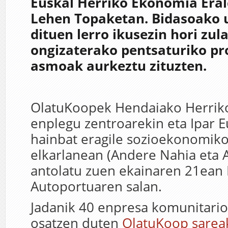
Euskal Herriko Ekonomia Eral
Lehen Topaketan. Bidasoako 
dituen lerro ikusezin hori zul
ongizaterako pentsaturiko pr
asmoak aurkeztu zituzten.
OlatuKoopek Hendaiako Herrik
enplegu zentroarekin eta Ipar E
hainbat eragile sozioekonomik
elkarlanean (Andere Nahia eta A
antolatu zuen ekainaren 21ean
Autoportuaren salan.
Jadanik 40 enpresa komunitario
osatzen duten
OlatuKoop sareak