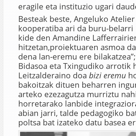
eragile eta instituzio ugari daud
Besteak beste, Angeluko Atelier
kooperatiba ari da buru-belarri
kide den Amandine Lafferrairie
hitzetan,proiektuaren asmoa da
dena lan-eremu ere bilakatzea”
Bidasoa eta Txingudiko arrotik 
Leitzalderaino doa
bizi eremu
ho
bakoitzak dituen beharren ingu
arteko ezezagutza murriztu nahi
horretarako lanbide integrazio
abian jarri, talde pedagogiko ba
poltsa bat izateko datu basea er