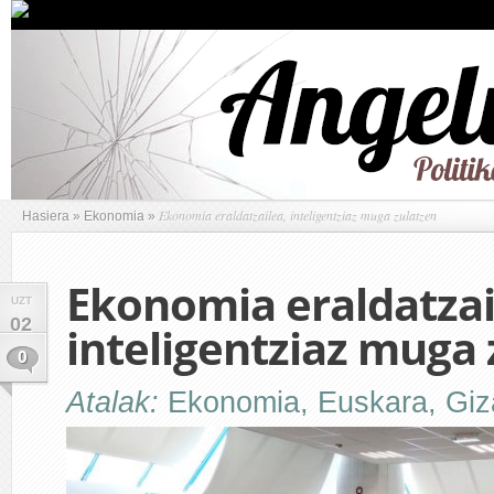
Ekonomia eraldatzailea, inteligentziaz muga zulatzen
Hasiera
»
Ekonomia
»
Ekonomia eraldatzai
UZT
02
inteligentziaz muga 
0
Atalak:
Ekonomia
,
Euskara
,
Giz