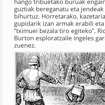
hango tribuetako buruak engain
guztiak bereganatu eta jendeak
bihurtuz. Horretarako, kazetari
gupidarik izan armak erabili eta 
“tximuei bezala tiro egiteko”, Ri
Burton esploratzaile ingeles gar
zuenez.