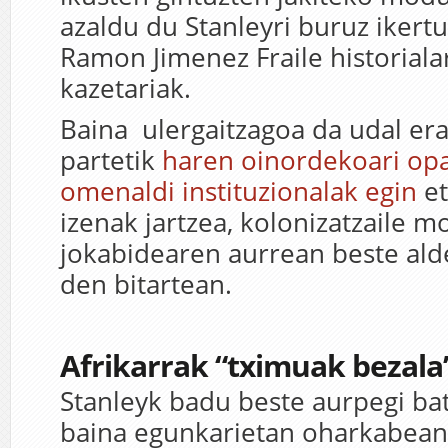
azaldu du Stanleyri buruz ikert
Ramon Jimenez Fraile historialar
kazetariak.
Baina ulergaitzagoa da udal e
partetik
haren oinordekoari opa
omenaldi instituzionalak egin
et
izenak jartzea, kolonizatzaile 
jokabidearen aurrean beste ald
den bitartean.
Afrikarrak “tximuak bezala”
Stanleyk badu beste aurpegi bat
baina egunkarietan oharkabean