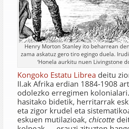
Henry Morton Stanley ito beharrean den
zama askatuz gero tiro egingo duela. Irud
‘Honela aurkitu nuen Livingstone do
Kongoko Estatu Librea
deitu zi
II.ak Afrika erdian 1884-1908 ar
odolezko erregimen kolonialari.
hasitako bidetik, herritarrak es
eta zigor krudel eta sistematiko
eskuen mutilazioak,
chicotte
dei
kolpeak…– erauzi zituzten hang