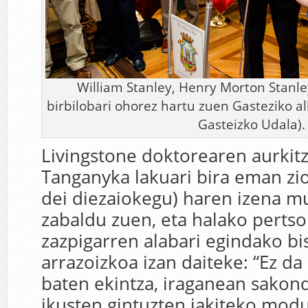
William Stanley, Henry Morton Stanle
birbilobari ohorez hartu zuen Gasteziko al
Gasteizko Udala).
Livingstone doktorearen aurkitz
Tanganyka lakuari bira eman zi
dei diezaiokegu) haren izena 
zabaldu zuen, eta halako pertso
zazpigarren alabari egindako bi
arrazoizkoa izan daiteke: “Ez da
baten ekintza, iraganean sakon
ikusten gintuzten jakiteko modu