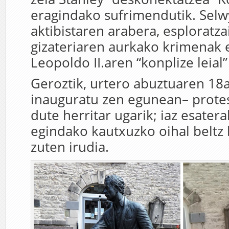
eragindako sufrimendutik.
Selw
aktibistaren arabera, esploratza
gizateriaren aurkako krimenak e
Leopoldo II.aren “konplize leial”
Geroztik, urtero abuztuaren 18
inauguratu zen egunean– protes
dute herritar ugarik; iaz esatera
egindako kautxuzko oihal beltz 
zuten irudia.