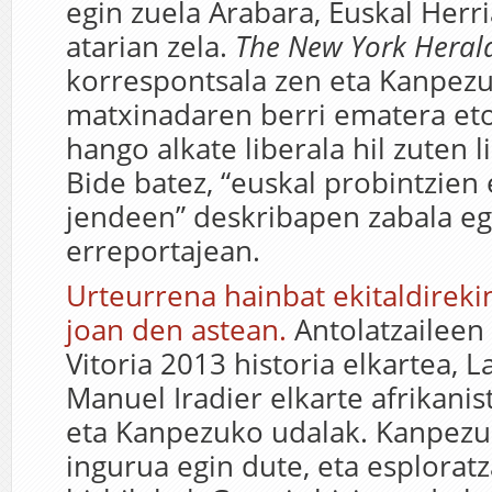
egin zuela Arabara, Euskal Herr
atarian zela.
The New York Heral
korrespontsala zen eta Kanpezu
matxinadaren berri ematera eto
hango alkate liberala hil zuten l
Bide batez, “euskal probintzien 
jendeen” deskribapen zabala eg
erreportajean.
Urteurrena hainbat ekitaldireki
joan den astean.
Antolatzaileen
Vitoria 2013 historia elkartea, 
Manuel Iradier elkarte afrikanis
eta Kanpezuko udalak. Kanpezu
ingurua egin dute, eta esploratz