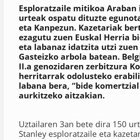
Esploratzaile mitikoa Araban 
urteak ospatu dituzte egunot
eta Kanpezun. Kazetariak bert
ezagutu zuen Euskal Herria bi
eta labanaz idatzita utzi zuen
Gasteizko arbola batean. Bel
II.a genozidaren zerbitzura K
herritarrak odolusteko erabil
labana bera, “bide komertzial
aurkitzeko aitzakian.
Uztailaren 3an bete dira 150 u
Stanley esploratzaile eta kazetar