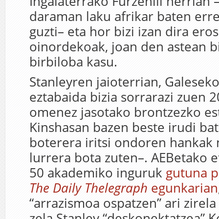
Ingalaterrako Furzehill herrian 
daraman laku afrikar baten erre
guzti– eta hor bizi izan dira ero
oinordekoak, joan den astean bi
birbiloba kasu.
Stanleyren jaioterrian, Galesek
eztabaida bizia sorrarazi zuen 
omenez jasotako brontzezko est
Kinshasan bazen beste irudi ba
boterera iritsi ondoren hankak
lurrera bota zuten–. AEBetako e
50 akademiko inguruk
gutuna p
The Daily Thelegraph
egunkarian
“arrazismoa ospatzen” ari zirela
zela Stanley “deskonektatzea” 