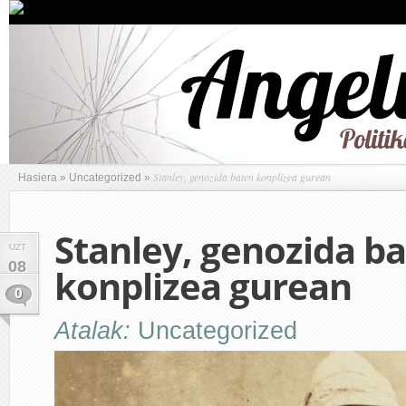
Stanley, genozida baten konplizea gurean
Hasiera
»
Uncategorized
»
Stanley, genozida b
UZT
08
konplizea gurean
0
Atalak:
Uncategorized