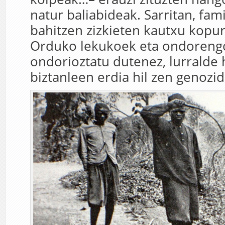
natur baliabideak. Sarritan, fami
bahitzen zizkieten kautxu kopur
Orduko lekukoek eta ondorengo
ondorioztatu dutenez, lurralde 
biztanleen erdia hil zen genozid