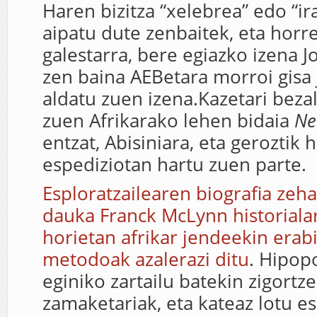
Haren bizitza “xelebrea” edo “i
aipatu dute zenbaitek, eta horre
galestarra, bere egiazko izena 
zen baina AEBetara morroi gisa
aldatu zuen izena.Kazetari beza
zuen Afrikarako lehen bidaia
Ne
entzat, Abisiniara, eta geroztik 
espediziotan hartu zuen parte.
Esploratzailearen biografia zeha
dauka Franck McLynn historialar
horietan afrikar jendeekin erabi
metodoak azalerazi ditu
. Hipop
eginiko zartailu batekin zigortz
zamaketariak, eta kateaz lotu e