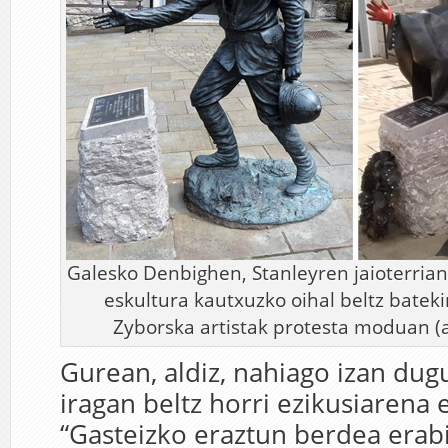
Galesko Denbighen, Stanleyren jaioterria
eskultura kautxuzko oihal beltz batek
Zyborska artistak protesta moduan (a
Gurean, aldiz, nahiago izan dug
iragan beltz horri ezikusiarena 
“Gasteizko eraztun berdea erabi