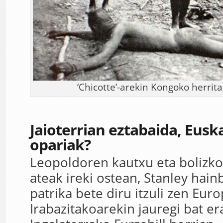
‘Chicotte’-arekin Kongoko herrita
Jaioterrian eztabaida, Eusk
opariak?
Leopoldoren kautxu eta bolizko
ateak ireki ostean, Stanley hain
patrika bete diru itzuli zen Euro
Irabazitakoarekin jauregi bat er