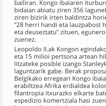
bailiran. Kongo ibaiaren iturbu
bidaian abiatu ziren 356 lagunet
ziren bizirik irten baldintza hor
“28 herri handi eta lauzpabost 
eta deuseztatu” zituen, egunero
zuenez.
Leopoldo II.ak Kongon egindako
eta 15 milioi pertsona artean hil
litzateke posible izango Stanl
laguntzarik gabe. Berak propos
Belgikako erregeari Kongo ibai
erabiltzea Afrika erdialdea kolo
filantropia itxurazko elkarte ba
espedizio komertziala hasi zue