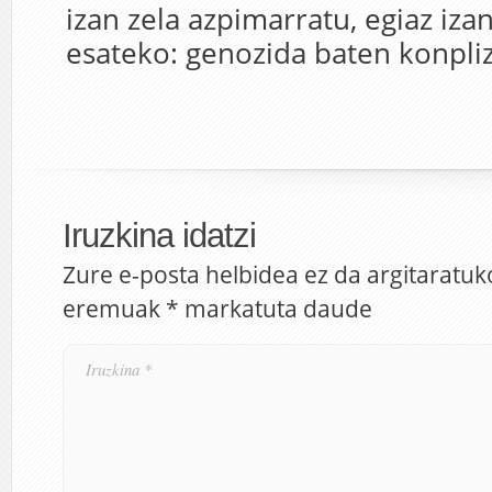
izan zela azpimarratu, egiaz iza
esateko: genozida baten konpli
Iruzkina idatzi
Zure e-posta helbidea ez da argitaratuk
eremuak
*
markatuta daude