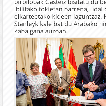
birbilobak Gasteiz bisitatu du 
ibilitako tokietan barrena, udal
elkarteetako kideen laguntzaz.
Stanleyk kale bat du Arabako hi
Zabalgana auzoan.