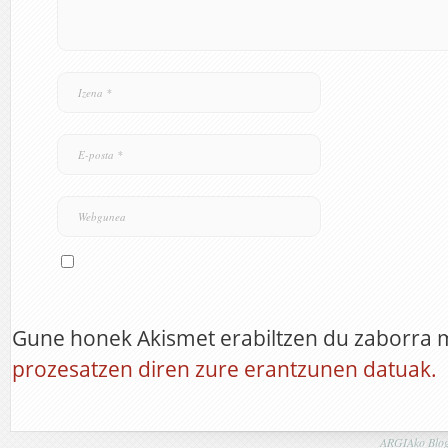
Gune honek Akismet erabiltzen du zaborra 
prozesatzen diren zure erantzunen datuak.
ARGIAko Blog