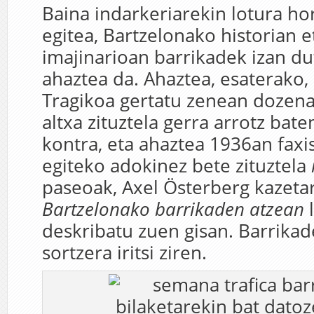
Baina indarkeriarekin lotura ho
egitea, Bartzelonako historian e
imajinarioan barrikadek izan d
ahaztea da. Ahaztea, esaterako,
Tragikoa gertatu zenean dozena
altxa zituztela gerra arrotz bate
kontra, eta ahaztea 1936an faxis
egiteko adokinez bete zituztela
paseoak, Axel Österberg kazetar
Bartzelonako barrikaden atzean
l
deskribatu zuen gisan. Barrikad
sortzera iritsi ziren.