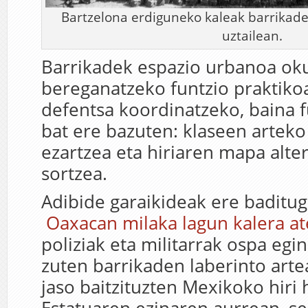
Bartzelona erdiguneko kaleak barrikade
uztailean.
Barrikadek espazio urbanoa ok
bereganatzeko funtzio praktiko
defentsa koordinatzeko, baina f
bat ere bazuten: klaseen arteko
ezartzea eta hiriaren mapa alte
sortzea.
Adibide garaikideak ere baditug
Oaxacan milaka lagun kalera at
poliziak eta militarrak ospa egi
zuten barrikaden laberinto arte
jaso baitzituzten Mexikoko hiri 