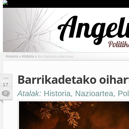
Barrikadetako oihartzuna
Hasiera
»
Historia
»
Barrikadetako oiha
URR
17
Atalak:
Historia
,
Nazioartea
,
Pol
0