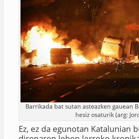
Barrikada bat sutan asteazken gauean Ba
hesiz osaturik (arg: Jor
Ez, ez da egunotan Katalunian bi
direnaren lehen lerroko kronik