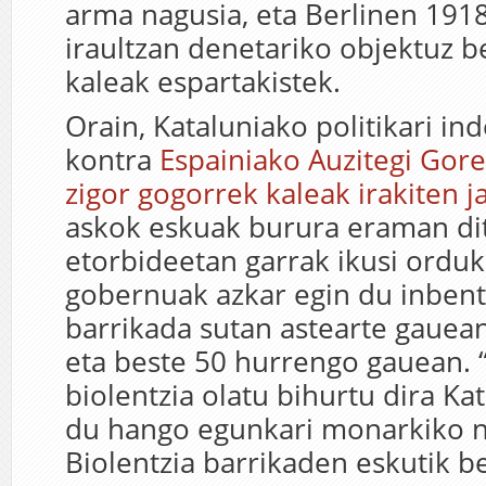
arma nagusia, eta Berlinen 191
iraultzan denetariko objektuz b
kaleak espartakistek.
Orain, Kataluniako politikari i
kontra
Espainiako Auzitegi Gore
zigor gogorrek kaleak irakiten ja
askok eskuak burura eraman di
etorbideetan garrak ikusi ordu
gobernuak azkar egin du inbent
barrikada sutan astearte gauea
eta beste 50 hurrengo gauean. 
biolentzia olatu bihurtu dira Ka
du hango egunkari monarkiko n
Biolentzia barrikaden eskutik b