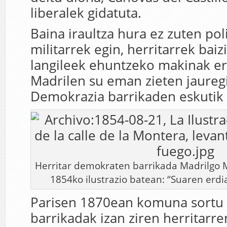
liberalek gidatuta.
Baina iraultza hura ez zuten pol
militarrek egin, herritarrek baiz
langileek ehuntzeko makinak err
Madrilen su eman zieten jauregi
Demokrazia barrikaden eskutik 
Herritar demokraten barrikada Madrilgo M
1854ko ilustrazio batean: “Suaren erdia
Parisen 1870ean komuna sortu
barrikadak izan ziren herritarr