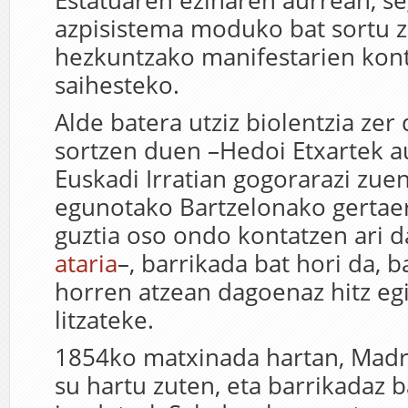
Estatuaren ezinaren aurrean, s
azpisistema moduko bat sortu z
hezkuntzako manifestarien kon
saihesteko.
Alde batera utziz biolentzia zer
sortzen duen –Hedoi Etxartek 
Euskadi Irratian gogorarazi zu
egunotako Bartzelonako gertae
guztia oso ondo kontatzen ari 
ataria
–, barrikada bat hori da, b
horren atzean dagoenaz hitz eg
litzateke.
1854ko matxinada hartan, Madri
su hartu zuten, eta barrikadaz b