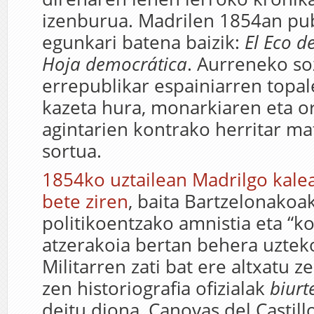
izenburua. Madrilen 1854an pub
egunkari batena baizik:
El Eco d
Hoja democrática
. Aurreneko soz
errepublikar espainiarren topal
kazeta hura, monarkiaren eta 
agintarien kontrako herritar ma
sortua.
1854ko uztailean Madrilgo kale
bete ziren
, baita Bartzelonakoa
politikoentzako amnistia eta “ko
atzerakoia bertan behera uztek
Militarren zati bat ere altxatu z
zen historiografia ofizialak
biurt
deitu diona, Canovas del Castill