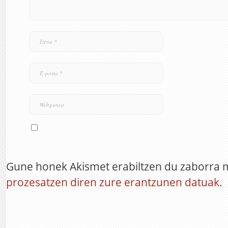
Gune honek Akismet erabiltzen du zaborra 
prozesatzen diren zure erantzunen datuak.