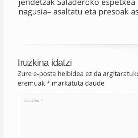
jendetzak Saladeroko espetxea 
nagusia– asaltatu eta presoak as
Iruzkina idatzi
Zure e-posta helbidea ez da argitaratuk
eremuak
*
markatuta daude