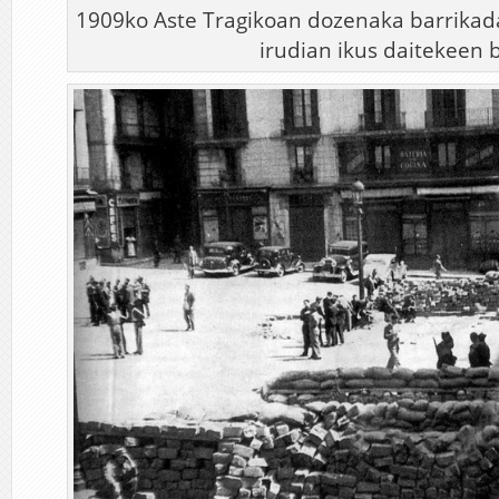
1909ko Aste Tragikoan dozenaka barrikada
irudian ikus daitekeen 