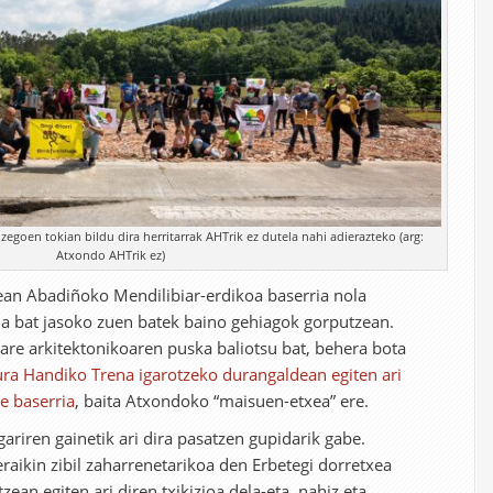
goen tokian bildu dira herritarrak AHTrik ez dutela nahi adierazteko (arg:
Atxondo AHTrik ez)
an Abadiñoko Mendilibiar-erdikoa baserria nola
ada bat jasoko zuen batek baino gehiagok gorputzean.
are arkitektonikoaren puska baliotsu bat, behera bota
ra Handiko Trena igarotzeko durangaldean egiten ari
e baserria
, baita Atxondoko “maisuen-etxea” ere.
ariren gainetik ari dira pasatzen gupidarik gabe.
raikin zibil zaharrenetarikoa den Erbetegi dorretxea
an egiten ari diren txikizioa dela-eta, nahiz eta