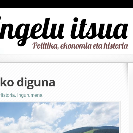
iko diguna
Historia
,
Ingurumena