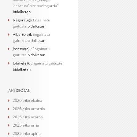
‘askatuta’ hitz nazkagarria”
bidalketan
Nagore
(e)k
Engainatu
gaituzte
bidalketan
Alberto
(e)k
Engainatu
gaituzte
bidalketan
Josetxo
(e)k
Engainatu
gaituzte
bidalketan
Jotake
(e)k
Engainatu gaituzte
bidalketan
ARTXIBOAK
2026(e)ko ekaina
2026(e)ko urtarrila
2025(e)ko azaroa
2025(e)ko urria
2025(e)ko apirila