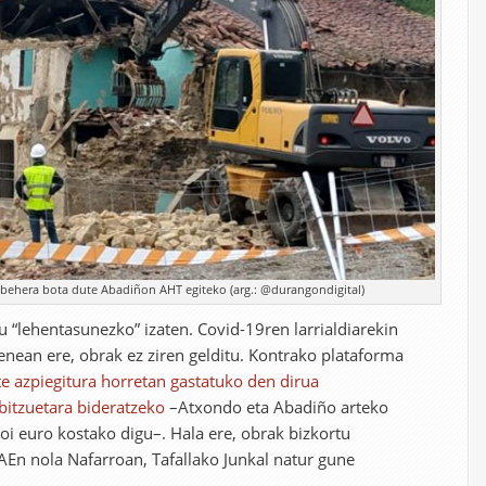
 behera bota dute Abadiñon AHT egiteko (arg.: @durangondigital)
u “lehentasunezko” izaten. Covid-19ren larrialdiarekin
tenean ere, obrak ez ziren gelditu. Kontrako plataforma
e azpiegitura horretan gastatuko den dirua
rbitzuetara bideratzeko
–Atxondo eta Abadiño arteko
lioi euro kostako digu–. Hala ere, obrak bizkortu
EAEn nola Nafarroan, Tafallako Junkal natur gune