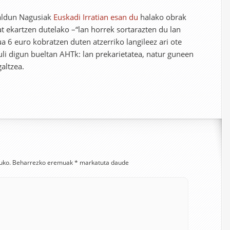
aldun Nagusiak
Euskadi Irratian esan du
halako obrak
t ekartzen dutelako –“lan horrek sortarazten du lan
a 6 euro kobratzen duten atzerriko langileez ari ote
uli digun bueltan AHTk: lan prekarietatea, natur guneen
galtzea.
uko.
Beharrezko eremuak
*
markatuta daude