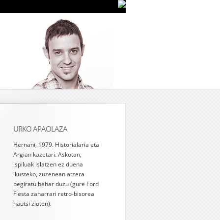
URKO APAOLAZA
Hernani, 1979. Historialaria eta
Argian kazetari. Askotan,
ispiluak islatzen ez duena
ikusteko, zuzenean atzera
begiratu behar duzu (gure Ford
Fiesta zaharrari retro-bisorea
hautsi zioten).