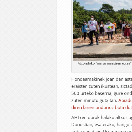
Atxondoko “maisu maestren etxea” ze
Hondeamakinek joan den aste
eraisten zuten ikustean, zizt
500 urteko baserria, gure ond
zuten minutu gutxitan.
Abiadu
diren lanen ondorioz bota dut
AHTren obrak halako altxor ug
Donostian, esaterako, hango e
arriskuan dago Urumearen ertze