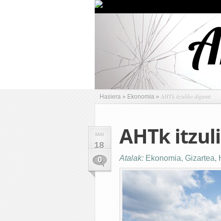
AHTk itzuliko diguna
Hasiera
»
Ekonomia
»
AHTk itzul
MAI
18
Atalak:
Ekonomia
,
Gizartea
,
0