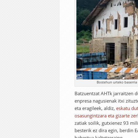
Bostehun urteko baserria
Batzuentzat AHTk jarraitzen d
enpresa nagusienak itxi zituz
eta eragileek, aldiz,
eskatu dut
osasungintzara eta gizarte ze
zatiak soilik, gutxienez 93 mi
besterik ez dira egin, berdin 
babestua kaltetzeraino.