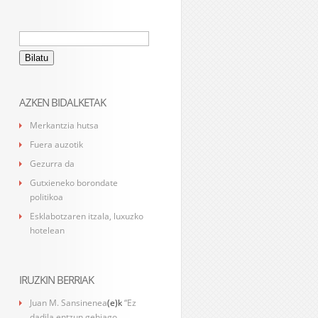
Bilatu:
AZKEN BIDALKETAK
Merkantzia hutsa
Fuera auzotik
Gezurra da
Gutxieneko borondate
politikoa
Esklabotzaren itzala, luxuzko
hotelean
IRUZKIN BERRIAK
Juan M. Sansinenea
(e)k
“Ez
dadila entzun gehiago