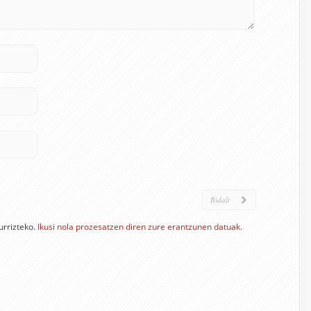
urrizteko.
Ikusi nola prozesatzen diren zure erantzunen datuak.