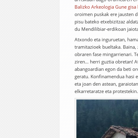
Balizko Arkeologia Gune gisa
oroimen puskak ere jausten d
pisu bateko etxebizitzaz aldatz
du Mendilibiar-erdikoan jaiot
Atxondo eta inguruetan, hama
tramitazioek bueltaka. Baina, 
obraren fase mingarrienari. Te
ziren… herri guztia obretan
abangoardian egon da beti orde
geratu. Konfinamendua hasi e
eta joan den astean, garaiotan
elkarretaratze eta protestekin.