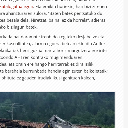
 katalogatua egon
. Eta eraikin horiekin, han bizi zirenen
ira ahanzturaren zulora. “Baten batek pentsatuko du
ea bezala dela. Niretzat, baina, ez da horrela”, adierazi
ako bizilagun batek.
rkada bat daramate trenbidea egiteko desjabetze eta
zer kasualitatea, alarma egoera betean ekin dio Adifek
knikariak herri guztia marra horiz margotzera ere iritsi
! Atxondo AHTren kontrako mugimenduaren
a, eta orain ere hango herritarrak ez dira isilik
ta berehala burrunbada handia egin zuten balkoietatik;
 ohituta ez gauden irudiak ikusi genituen kalean,