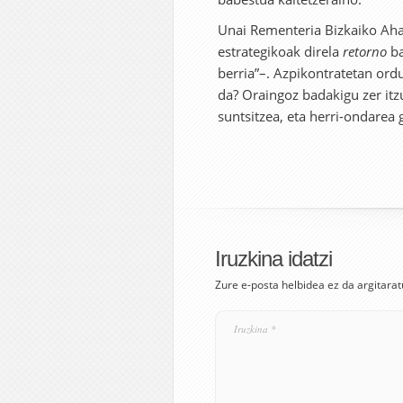
Unai Rementeria Bizkaiko Ah
estrategikoak direla
retorno
ba
berria”–. Azpikontratetan ordu
da? Oraingoz badakigu zer itz
suntsitzea, eta herri-ondarea 
Iruzkina idatzi
Zure e-posta helbidea ez da argitarat