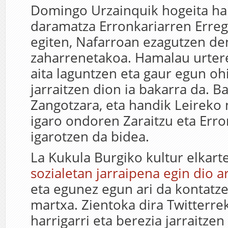
Domingo Urzainquik hogeita ha
daramatza Erronkariarren Erre
egiten, Nafarroan ezagutzen de
zaharrenetakoa. Hamalau urtere
aita laguntzen eta gaur egun ohi
jarraitzen dion ia bakarra da. B
Zangotzara, eta handik Leireko
igaro ondoren Zaraitzu eta Erro
igarotzen da bidea.
La Kukula Burgiko kultur elkar
sozialetan jarraipena egin dio ar
eta egunez egun ari da kontatz
martxa. Zientoka dira Twitterre
harrigarri eta berezia jarraitzen