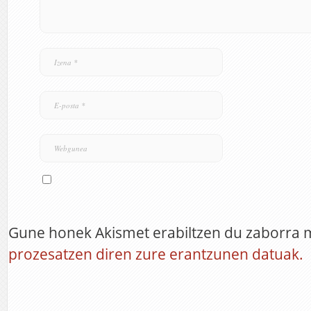
Gune honek Akismet erabiltzen du zaborra 
prozesatzen diren zure erantzunen datuak.