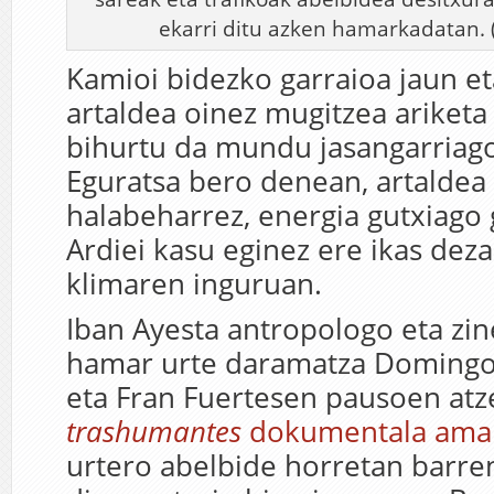
ekarri ditu azken hamarkadatan. (
Kamioi bidezko garraioa jaun e
artaldea oinez mugitzea ariketa
bihurtu da mundu jasangarriago
Eguratsa bero denean, artalde
halabeharrez, energia gutxiago 
Ardiei kasu eginez ere ikas dez
klimaren inguruan.
Iban Ayesta antropologo eta zi
hamar urte daramatza Domingo
eta Fran Fuertesen pausoen atze
trashumantes
dokumentala amait
urtero abelbide horretan barre