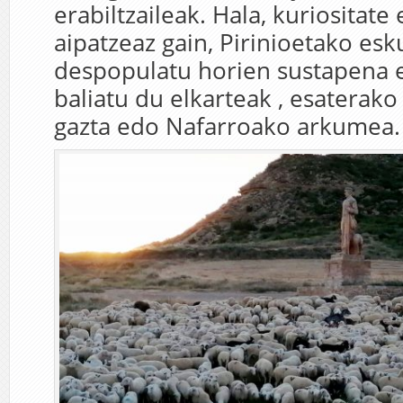
erabiltzaileak. Hala, kuriositate
aipatzeaz gain, Pirinioetako esk
despopulatu horien sustapena e
baliatu du elkarteak , esaterako
gazta edo Nafarroako arkumea.