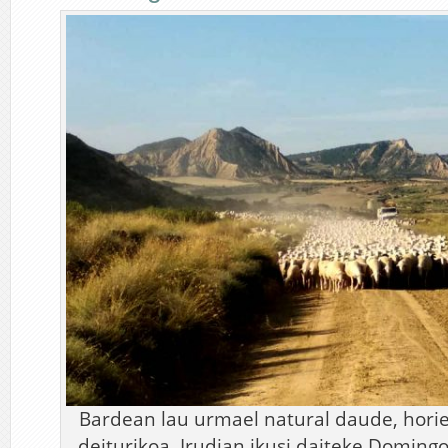
Bardean lau urmael natural daude, horie
deiturikoa. Irudian ikusi daiteke Doming