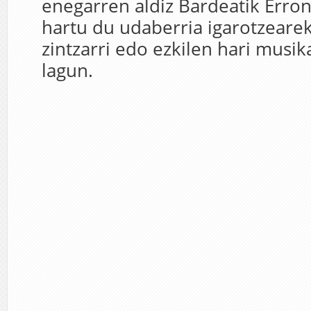
enegarren aldiz Bardeatik Erro
hartu du udaberria igarotzearek
zintzarri edo ezkilen hari musik
lagun.