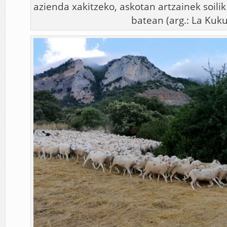
azienda xakitzeko, askotan artzainek soili
batean (arg.: La Kuku