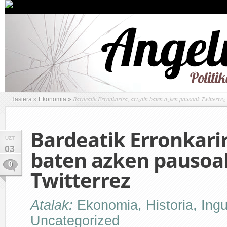
Bardeatik Erronkarira, artzain baten azken pausoak Twitterrez
Hasiera
»
Ekonomia
»
Bardeatik Erronkarir
UZT
03
baten azken pausoa
0
Twitterrez
Atalak:
Ekonomia
,
Historia
,
Ing
Uncategorized