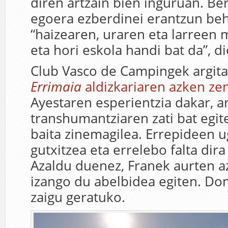
diren artzain bien inguruan. Be
egoera ezberdinei erantzun beha
“haizearen, uraren eta larreen
eta hori eskola handi bat da”, di
Club Vasco de Campingek argit
Errimaia
aldizkariaren azken ze
Ayestaren esperientzia dakar, a
transhumantziaren zati bat egit
baita zinemagilea. Errepideen u
gutxitzea eta errelebo falta dira
Azaldu duenez, Franek aurten a
izango du abelbidea egiten. Do
zaigu geratuko.