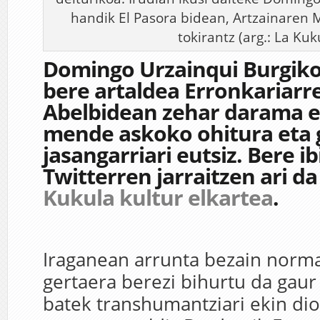
handik El Pasora bidean, Artzainare
tokirantz (arg.: La Kuk
Domingo Urzainqui Burgiko
bere artaldea Erronkariarr
Abelbidean zehar darama 
mende askoko ohitura eta 
jasangarriari eutsiz. Bere ibi
Twitterren jarraitzen ari d
Kukula kultur elkartea
.
Iraganean arrunta bezain norma
gertaera berezi bihurtu da gaur
batek transhumantziari ekin dio