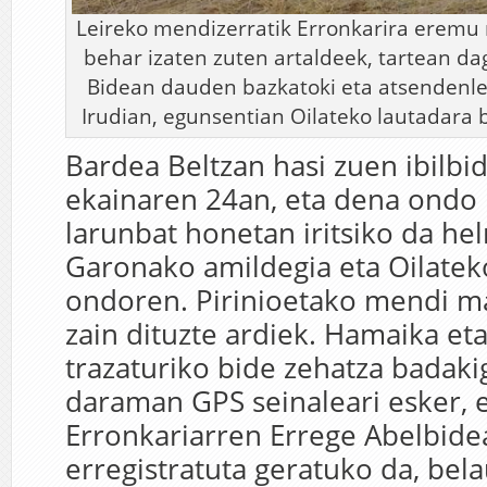
Leireko mendizerratik Erronkarira eremu 
behar izaten zuten artaldeek, tartean d
Bidean dauden bazkatoki eta atsendenle
Irudian, egunsentian Oilateko lautadara b
Bardea Beltzan hasi zuen ibilbi
ekainaren 24an, eta dena ondo 
larunbat honetan iritsiko da he
Garonako amildegia eta Oilatek
ondoren. Pirinioetako mendi m
zain dituzte ardiek. Hamaika et
trazaturiko bide zehatza badaki
daraman GPS seinaleari esker, e
Erronkariarren Errege Abelbidea
erregistratuta geratuko da, bel