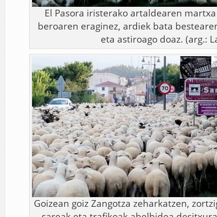
El Pasora iristerako artaldearen martx
beroaren eraginez, ardiek bata bestearen 
eta astiroago doaz. (arg.: L
Goizean goiz Zangotza zeharkatzen, zortz
sareak eta trafikoak abelbidea desitxur