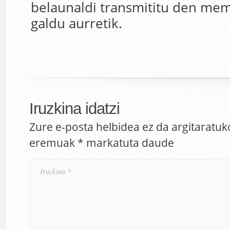
belaunaldi transmititu den mem
galdu aurretik.
Iruzkina idatzi
Zure e-posta helbidea ez da argitaratuk
eremuak
*
markatuta daude