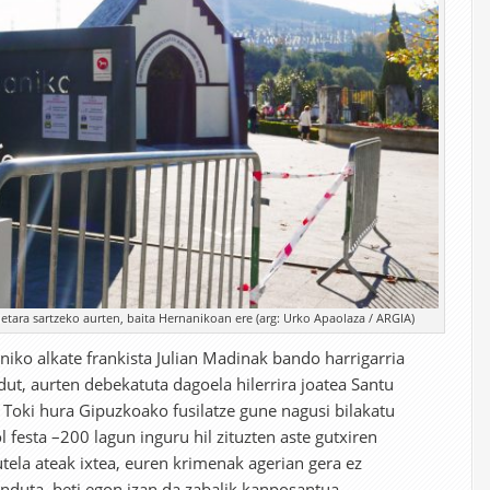
rrietara sartzeko aurten, baita Hernanikoan ere (arg: Urko Apaolaza / ARGIA)
iko alkate frankista Julian Madinak bando harrigarria
dut, aurten debekatuta dagoela hilerrira joatea Santu
Toki hura Gipuzkoako fusilatze gune nagusi bilakatu
 festa –200 lagun inguru hil zituzten aste gutxiren
tela ateak ixtea, euren krimenak agerian gera ez
kenduta, beti egon izan da zabalik kanposantua