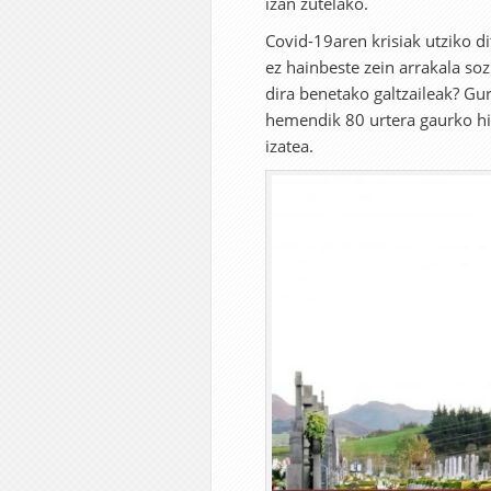
izan zutelako.
Covid-19aren krisiak utziko d
ez hainbeste zein arrakala soz
dira benetako galtzaileak? Gu
hemendik 80 urtera gaurko h
izatea.