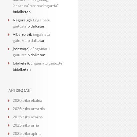
‘askatuta’ hitz nazkagarria”
bidalketan
Nagore
(e)k
Engainatu
gaituzte
bidalketan
Alberto
(e)k
Engainatu
gaituzte
bidalketan
Josetxo
(e)k
Engainatu
gaituzte
bidalketan
Jotake
(e)k
Engainatu gaituzte
bidalketan
ARTXIBOAK
2026(e)ko ekaina
2026(e)ko urtarrila
2025(e)ko azaroa
2025(e)ko urria
2025(e)ko apirila