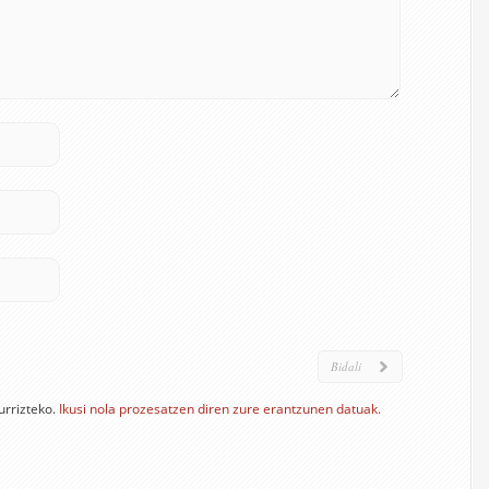
urrizteko.
Ikusi nola prozesatzen diren zure erantzunen datuak.