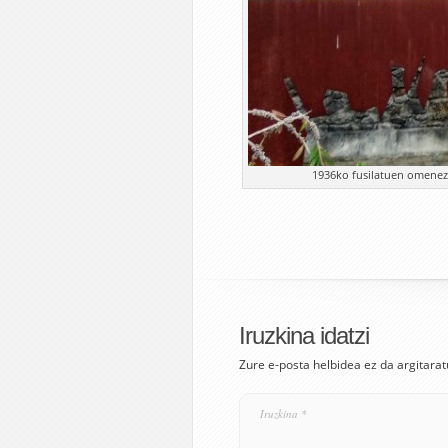
1936ko fusilatuen omenez
Iruzkina idatzi
Zure e-posta helbidea ez da argitarat