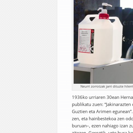
Neurri zorrotzak jarri dituzte hile
1936ko urriaren 30ean Hernan
publikatu zuen: “Jakinarazten 
Guztien eta Arimen egunean”. 
zen, eta hainbestekoa zen odol
buruan–, ezen nahiago izan zu
zitezen. Geroztik, urte hura 