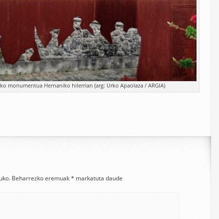
ko monumentua Hernaniko hilerrian (arg: Urko Apaolaza / ARGIA)
uko.
Beharrezko eremuak
*
markatuta daude