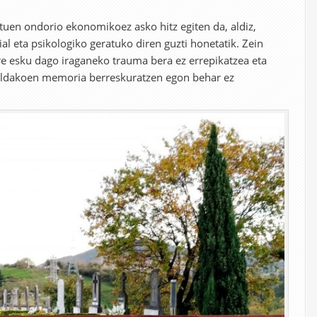
ituen ondorio ekonomikoez asko hitz egiten da, aldiz,
ial eta psikologiko geratuko diren guzti honetatik. Zein
re esku dago iraganeko trauma bera ez errepikatzea eta
ildakoen memoria berreskuratzen egon behar ez