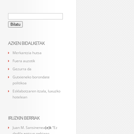
Bilatu:
AZKEN BIDALKETAK
Merkantzia hutsa
Fuera auzotik
Gezurra da
Gutxieneko borondate
politikoa
Esklabotzaren itzala, luxuzko
hotelean
IRUZKIN BERRIAK
Juan M. Sansinenea
(e)k
“Ez
dadila entzun gehiago