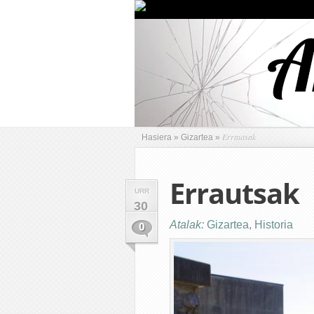
Errautsak
Hasiera
»
Gizartea
»
Errautsak
URR
30
Atalak:
Gizartea
,
Historia
0