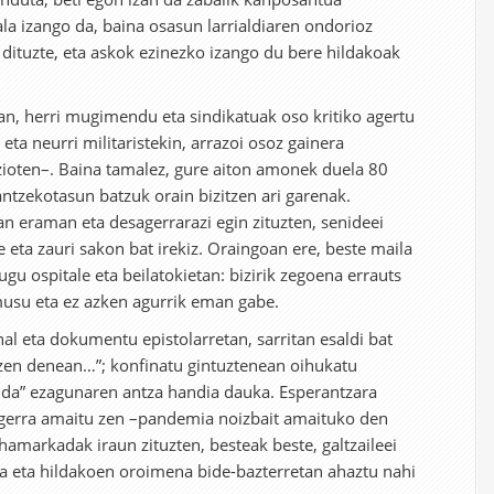
la izango da, baina osasun larrialdiaren ondorioz
 dituzte, eta askok ezinezko izango du bere hildakoak
.
n, herri mugimendu eta sindikatuak oso kritiko agertu
o eta neurri militaristekin, arrazoi osoz gainera
zioten–. Baina tamalez, gure aiton amonek duela 80
antzekotasun batzuk orain bizitzen ari garenak.
an eraman eta desagerrarazi egin zituzten, senideei
eta zauri sakon bat irekiz. Oraingoan ere, beste maila
ugu ospitale eta beilatokietan: bizirik zegoena errauts
 musu eta ez azken agurrik eman gabe.
al eta dokumentu epistolarretan, sarritan esaldi bat
zen denean…”; konfinatu gintuztenean oihukatu
da” ezagunaren antza handia dauka. Esperantzara
i, gerra amaitu zen –pandemia noizbait amaituko den
hamarkadak iraun zituzten, besteak beste, galtzaileei
oa eta hildakoen oroimena bide-bazterretan ahaztu nahi