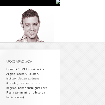
URKO APAOLAZA
Hernani, 1979. Historialaria eta
Argian kazetari. Askotan,
ispiluak islatzen ez duena
ikusteko, zuzenean atzera
begiratu behar duzu (gure Ford
Fiesta zaharrari retro-bisorea
hautsi zioten).