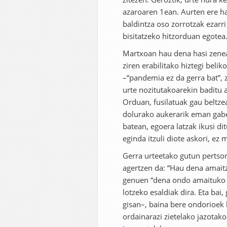
azaroaren 1ean. Aurten ere ha
baldintza oso zorrotzak ezarri
bisitatzeko hitzorduan egotea
Martxoan hau dena hasi zenea
ziren erabilitako hiztegi belik
–“pandemia ez da gerra bat”, 
urte nozitutakoarekin baditu 
Orduan, fusilatuak gau beltze
dolurako aukerarik eman gabe 
batean, egoera latzak ikusi dit
eginda itzuli diote askori, ez
Gerra urteetako gutun pertson
agertzen da: “Hau dena amait
genuen “dena ondo amaituko 
lotzeko esaldiak dira. Eta ba
gisan–, baina bere ondorioek 
ordainarazi zietelako jazotak