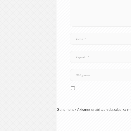
Gune honek Akismet erabiltzen du zaborra m