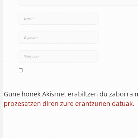
Gune honek Akismet erabiltzen du zaborra 
prozesatzen diren zure erantzunen datuak.