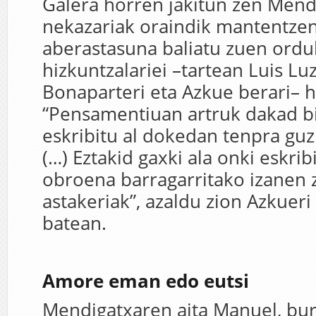
Galera horren jakitun zen Mendi
nekazariak oraindik mantentzen
aberastasuna baliatu zuen ord
hizkuntzalariei –tartean Luis Lu
Bonaparteri eta Azkue berari– h
“Pensamentiuan artruk dakad b
eskribitu al dokedan tenpra guzi
(…) Eztakid gaxki ala onki eskri
obroena barragarritako izanen 
astakeriak”, azaldu zion Azkuer
batean.
Amore eman edo eutsi
Mendigatxaren aita Manuel, buru