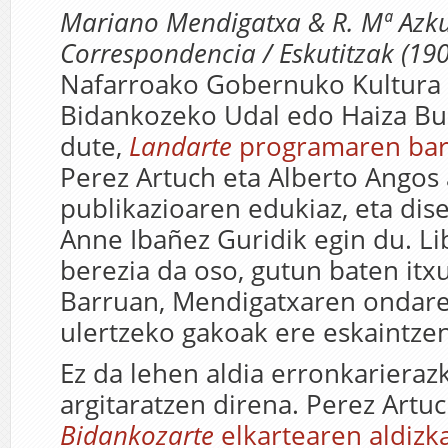
Mariano Mendigatxa & R. Mª Azku
Correspondencia / Eskutitzak (19
Nafarroako Gobernuko Kultura s
Bidankozeko Udal edo Haiza Bul
dute,
Landarte
programaren ba
Perez Artuch eta Alberto Angos 
publikazioaren edukiaz, eta dise
Anne Ibañez Guridik egin du. Li
berezia da oso, gutun baten itxu
Barruan, Mendigatxaren ondarea
ulertzeko gakoak ere eskaintzen
Ez da lehen aldia erronkarieraz
argitaratzen direna. Perez Artu
Bidankozarte
elkartearen aldizk