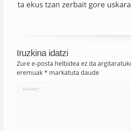
ta ekus tzan zerbait gore uskarat
Iruzkina idatzi
Zure e-posta helbidea ez da argitaratuk
eremuak
*
markatuta daude