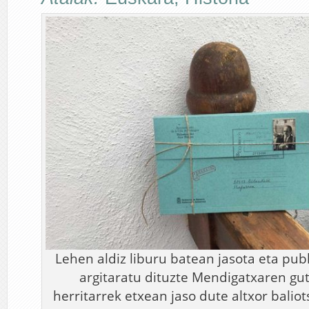
Lehen aldiz liburu batean jasota eta pub
argitaratu dituzte Mendigatxaren gu
herritarrek etxean jaso dute altxor baliot