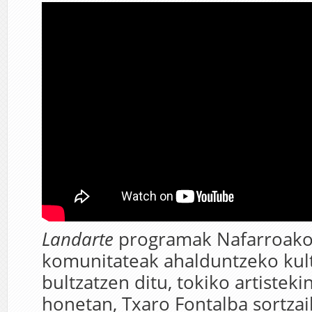
Landarte
programak Nafarroako
komunitateak ahalduntzeko kul
bultzatzen ditu, tokiko artisteki
honetan, Txaro Fontalba sortzai