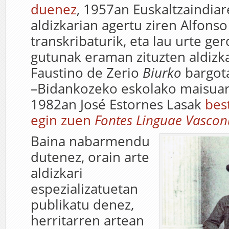
duenez
, 1957an Euskaltzaindia
aldizkarian agertu ziren Alfonso
transkribaturik, eta lau urte ge
gutunak eraman zituzten aldizka
Faustino de Zerio
Biurko
bargota
–Bidankozeko eskolako maisuar
1982an José Estornes Lasak
bes
egin zuen
Fontes Linguae Vasco
Baina nabarmendu
dutenez, orain arte
aldizkari
espezializatuetan
publikatu denez,
herritarren artean