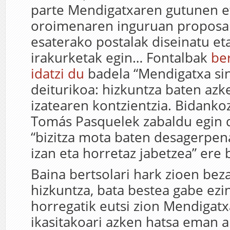
parte Mendigatxaren gutunen et
oroimenaren inguruan proposa
esaterako postalak diseinatu et
irakurketak egin… Fontalbak
be
idatzi du
badela “Mendigatxa s
deiturikoa: hizkuntza baten azk
izatearen kontzientzia. Bidanko
Tomás Pasquelek zabaldu egin d
“bizitza mota baten desagerpen
izan eta horretaz jabetzea” ere 
Baina bertsolari hark zioen beza
hizkuntza, bata bestea gabe ezin
horregatik eutsi zion Mendigat
ikasitakoari azken hatsa eman a