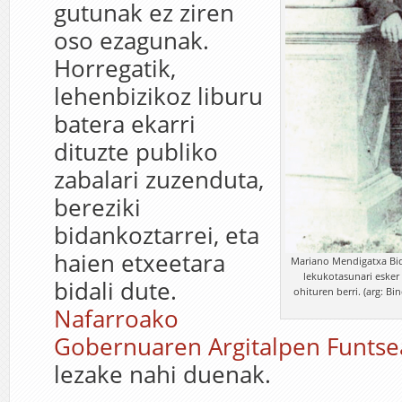
gutunak ez ziren
oso ezagunak.
Horregatik,
lehenbizikoz liburu
batera ekarri
dituzte publiko
zabalari zuzenduta,
bereziki
bidankoztarrei, eta
haien etxeetara
Mariano Mendigatxa Bid
lekukotasunari esker
bidali dute.
ohituren berri. (arg: Bi
Nafarroako
Gobernuaren Argitalpen Funts
lezake nahi duenak.