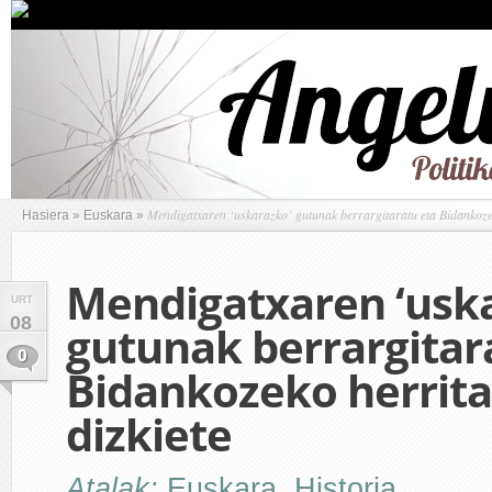
Mendigatxaren ‘uskarazko’ gutunak berrargitaratu eta Bidankozeko
Hasiera
»
Euskara
»
Mendigatxaren ‘usk
URT
08
gutunak berrargitar
0
Bidankozeko herritar
dizkiete
Atalak:
Euskara
,
Historia