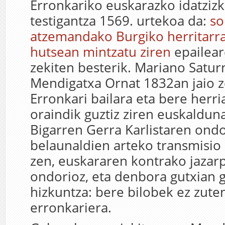
Erronkariko euskarazko idatziz
testigantza 1569. urtekoa da:
so
atzemandako Burgiko herritarr
hutsean mintzatu ziren
epailear
zekiten besterik. Mariano Satur
Mendigatxa Ornat 1832an jaio 
Erronkari bailara eta bere herri
oraindik guztiz ziren euskalduna
Bigarren Gerra Karlistaren ond
belaunaldien arteko transmisio
zen, euskararen kontrako jaza
ondorioz, eta denbora gutxian 
hizkuntza: bere bilobek ez zute
erronkariera.