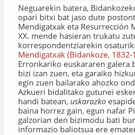
Neguarekin batera, Bidankozeko
opari bitxi bat jaso dute poston
Mendigatxak eta Resurrección 
XX. mende hasieran trukatu zut
korrespondentziarekin osaturik
Mendigatxak (Bidankoze, 1832-
Erronkariko euskararen galera 
bizi izan zuen, eta garaiko hizku
egin zuen bailarako ahozko ond
Azkueri bidalitako gutunei esker
handi batean,
uskarazko
esapide
baina horrez gain, egun nafar P
galzorian den bizimodu bati bu
informazio baliotsua ere emate