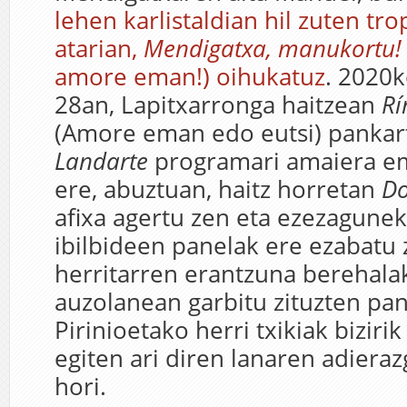
lehen karlistaldian hil zuten tro
atarian,
Mendigatxa, manukortu
amore eman!) oihukatuz
. 2020
28an, Lapitxarronga haitzean
Rí
(Amore eman edo eutsi) pankart
Landarte
programari amaiera em
ere, abuztuan, haitz horretan
Do
afixa agertu zen eta ezezagune
ibilbideen panelak ere ezabatu 
herritarren erantzuna berehala
auzolanean garbitu zituzten pan
Pirinioetako herri txikiak bizir
egiten ari diren lanaren adieraz
hori.