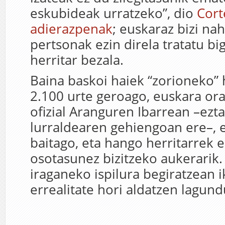
eskubideak urratzeko”,
dio
Cort
adierazpenak
; euskaraz bizi na
pertsonak ezin direla tratatu b
herritar bezala.
Baina b
askoi haiek “zorioneko”
2.100 urte geroago,
euskara ora
ofizial
Aranguren Ibarr
e
an –ezt
lurraldearen gehiengoan ere–,
baitago,
eta hango
herritarrek e
osotasunez bizitzeko aukerarik
iraganeko ispilura begiratzean i
errealitate hori aldatzen lagun