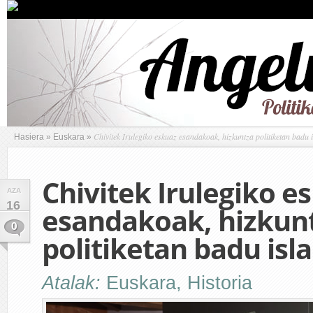
Chivitek Irulegiko eskuaz esandakoak, hizkuntza politiketan badu i
Hasiera
»
Euskara
»
Chivitek Irulegiko e
AZA
16
esandakoak, hizkun
0
politiketan badu isla
Atalak:
Euskara
,
Historia