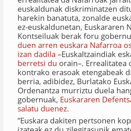
euskaldunak diskriminatzen dit
harekin banatuta, zonalde eusk
ez-euskaldunetan, Euskararen 
K
ontseiluak
berak foru gobern
duen arren euskara Nafarroa os
izan dadila
–Euskaltzaindiak esk
berretsi du
orain–.
Errealitatea
kontrako erasoak etengabeak di
berria, adibidez, Burlatako Eus
Ordenantza murriztu duela han
gobernuak,
Euskararen Defents
salatu duenez
.
“
E
uskara dakiten pertsonen kop
izateak ez du zilegitasunik ema