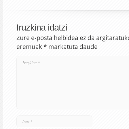
Iruzkina idatzi
Zure e-posta helbidea ez da argitaratuk
eremuak
*
markatuta daude