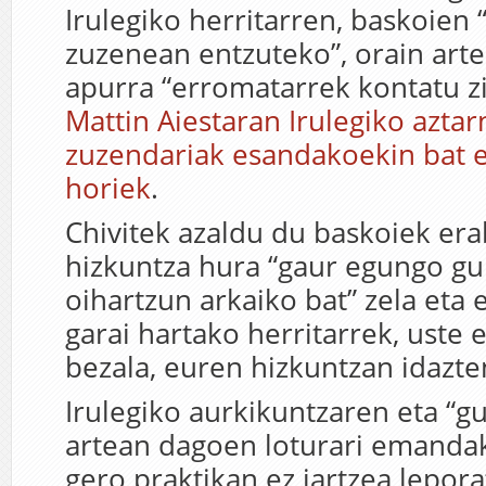
Irulegiko herritarren, baskoien 
zuzenean entzuteko”, orain art
apurra “erromatarrek kontatu zi
Mattin Aiestaran Irulegiko aztar
zuzendariak esandakoekin bat e
horiek
.
Chivitek azaldu
du
baskoiek era
hizkuntza hura “gaur egungo g
oihartzun arkaiko bat” zela eta
garai hartako herritarrek, uste
bezala, euren hizkuntzan idazte
Irulegiko aurkikuntzaren
eta “g
artean dagoen loturari emandak
gero praktikan ez jartzea lepor