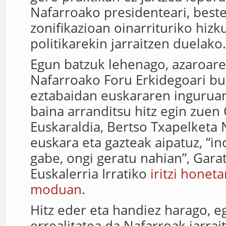
Nafarroako presidenteari,
beste
zonifikazioa
n oinarrituriko hizk
politikarekin jarraitzen duelako
.
Egun batzuk lehenago, azaroar
Nafarroako Foru Erkidegoari b
eztabaidan euskararen inguruan
baina arranditsu
hitz egin zu
en 
Euskaraldia, Bertso Txapelketa
euskara eta gazteak aipatuz, “in
gabe, ongi geratu nahian”, Gara
Euskalerria Irratiko
iritzi honet
moduan
.
Hitz eder eta handiez harago, 
errealitatea da Nafarroak jarrai