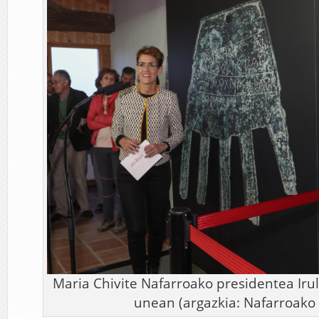
Maria Chivite Nafarroako presidentea Iru
unean (argazkia: Nafarroak