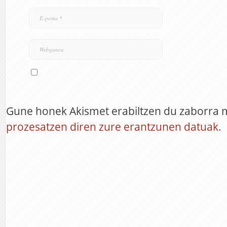
Gune honek Akismet erabiltzen du zaborra 
prozesatzen diren zure erantzunen datuak.