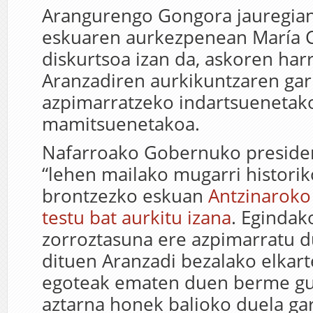
Arangurengo Gongora jauregian
eskuaren aurkezpenean María C
diskurtsoa izan
da
, askoren harr
Aranzadiren aurkikuntzaren gar
azpimarratzeko indartsuenetak
mamitsuenetakoa.
Nafarroako Gobernuko preside
“lehen mailako mugarri historik
brontzezko eskuan
Antzinaroko
testu bat aurkitu izana
. Egindak
zorroztasuna ere azpimarratu
d
dituen Aranzadi bezalako elkart
egoteak ematen duen berme guz
aztarna honek balioko duela ga