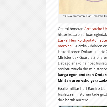
1936ko azaroaren 13an Tolosatik O
Ostiral honetan
Arrasateko U
historikoaaren arloan egindako
Euskal Herriko diputatu haute
martxan
, Guardia Zibilaren 
Historikoaren Dokumentazio Z
Ministerioak Guardia Zibilar
Debagoienako hainbat fusilatu
atxilotu zituela dio ministerio
kargu egon ondoren
Ondarr
Militarraren esku geratzek
Epaile militar hori Ramiro L
fusilatzeen historian bide guz
dira hortik aurrera.