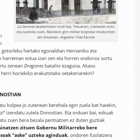
La General akademiaren irudi bat, Tetuanen, Llamasek sortu
eta zuzendu zuen, Marokon giro militar kolpistaz mozkortzen
n
zen bitartean. Argazkia: Vida Escolar
n
gotorleku hartako egonaldian Hernaniko eta
n harreman estua izan zen eta horren ondorioz sortu
ertu zenean
Dragones
batailoi ezaguna. Akaso
 herri horiekiko erakutsitako setakeriarekin?
ONOSTIAN
tu kolpea jo zutenean berehala egin zuela bat haiekin,
ezi” izendatu zutela Donostian. Eta orduan bai, eskuak
iatu zuen bera bezala pentsatzen ez duten guztiak
sinatzen zituen Gobernu Militarreko bere
esoak “aske” uzteko aginduak
, ondoren fusilatzera