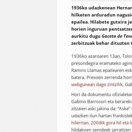
1936ko udazkenean Hernani
hilketen arduradun nagusi
epailea. Hilabete gutxira j
horien inguruan pentsatzen
aurkitu dugu
Gaceta de Tene
zerbitzuak behar dituzten 
1936ko azaroaren 13an, Tolo
presondegira eramateko agin
Ramiro Llamas epailearen esk
batera. Presoen zerrenda hor
webgunean dago zintzilik
, Ga
Hori da dokumentu ofizialetan
Gabino Barrosori eta berareki
zitzaien aski jakina da: “Aske”
udazken ilun hartan frankiste
hilerrian, 200dik gora hil eta 
hildakoen senideek jarraitze