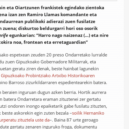
n eta Oiartzunen frankistek egindako zientoka
ena izan zen Ramiro Llamas komandante eta
endaurrean publikoki adierazi zuen fusilatze
 zuena; diskurtso beldurgarri hori oso osorik
rife
egunkarian: “Harro nago naizenaz (…) eta nire
tokira noa, frontean eta erretaguardian”
sako espetxean zeuden 20 preso Ondarretako lurralde
du zuen Gipuzkoako Gobernadore Militarrak, eta
uetan geratu ziren denak, beste hainbat lagunekin
i
Gipuzkoako Probintziako Artxibo Historikoaren
bino Barroso zizurkildarraren espedientearekin batera.
 beraien inguruan dugun azken berria. Hortik aurrera
n batera Ondarretara eraman zituztenei zer gertatu
 utzi ondoren inongo epaiketarik gabe fusilatu zituzten,
k beste askorekin egin zuten bezala –
soilik Hernaniko
lurperatu zituztela uste da
–. Baina 87 urte geroago
n dute gertatu zenaren inguruko froga, dokumentu