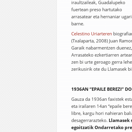
iraultzaileak, Guadalupeko
fuertean preso hartutako
arrasatear eta hernaniar ugari
barne.
Celestino Uriarteren
biografia
(Txalaparta, 2008) Juan Ramo
Garaik nabarmentzen duenez, 
Arrasateko ezkertiarren artea
zen bi urte geroago gerra leh
zerikusirik ote du Llamasek bi
1936AN “EPAILE BEREZI” D
Gauza da 1936an faxistek esta
eta irailaren 14an “epaile ber
libre, kargu hori nahieran bal
desagerrarazteko.
Llamasek 
egoitzatik Ondarretako pr