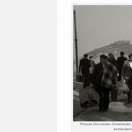
Presoak Donostiako Ondarretako es
komandantea