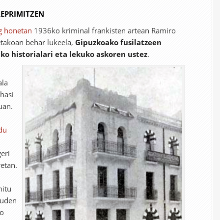
REPRIMITZEN
g honetan
1936ko kriminal frankisten artean Ramiro
etakoan behar lukeela,
Gipuzkoako fusilatzeen
ko historialari eta lekuko askoren ustez
.
ala
 hasi
uan.
du
geri
retan.
mitu
euden
ko