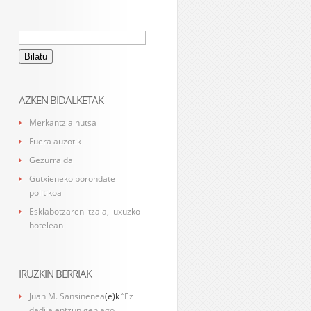
Bilatu:
AZKEN BIDALKETAK
Merkantzia hutsa
Fuera auzotik
Gezurra da
Gutxieneko borondate
politikoa
Esklabotzaren itzala, luxuzko
hotelean
IRUZKIN BERRIAK
Juan M. Sansinenea
(e)k
“Ez
dadila entzun gehiago