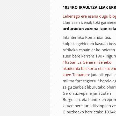
1934KO IRAULTZAILEAK ER
Lehenago ere esana dugu blo
Llamasen izenak toki garaien
arduradun zuzena izan zela
Infanteriako Komandantea,
kolpista gehienen kasuan bez
Afrikako espainiar kolonietan
zuen bere karrera 1907 ingur
1926an La General izeneko
akademia bat sortu eta zuzen
zuen Tetuanen
; jadanik epaile
militar “prestigiotsu” bezala a
zaigu zenbait liburutako ohar
Gero auzi-epaile jarri zuten
Burgosen, eta handik errepri
zituen bere jurisdikziopean z
Gipuzkoako herrietako 1934