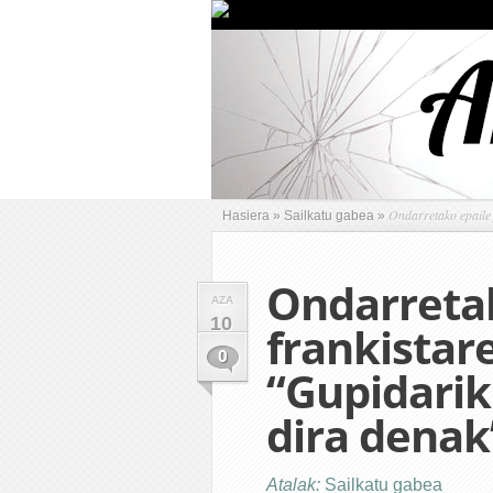
Ondarretako epaile 
Hasiera
»
Sailkatu gabea
»
Ondarreta
AZA
10
frankistar
0
“Gupidarik
dira denak
Atalak:
Sailkatu gabea