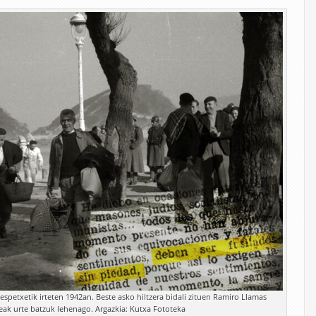
petxetik irteten 1942an. Beste asko hiltzera bidali zituen Ramiro Llamas
k urte batzuk lehenago. Argazkia: Kutxa Fototeka