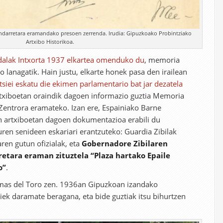
ndarretara eramandako presoen zerrenda. Irudia: Gipuzkoako Probintziako
Artxibo Historikoa.
dalak Intxorta 1937 elkartea omenduko du
, memoria
 lanagatik. Hain justu, elkarte honek pasa den irailean
tsiei eskatu die ekimen parlamentario bat jar dezatela
artxiboetan oraindik dagoen informazio guztia Memoria
entrora eramateko. Izan ere, Espainiako Barne
en artxiboetan dagoen dokumentazioa erabili du
ren senideen eskariari erantzuteko: Guardia Zibilak
aren gutun ofizialak, eta
Gobernadore Zibilaren
etara eraman zituztela “Plaza hartako Epaile
o”
.
lamas del Toro zen. 1936an Gipuzkoan izandako
tiek daramate beragana, eta bide guztiak itsu bihurtzen