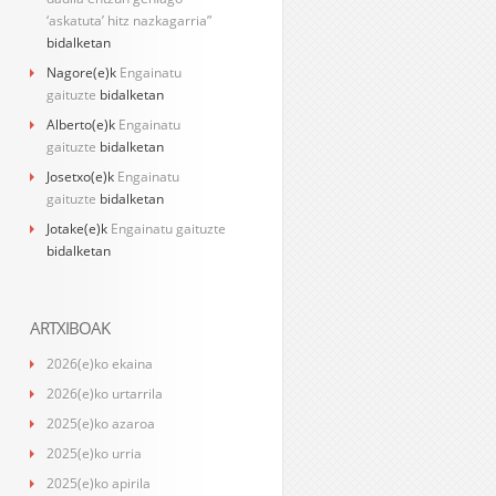
‘askatuta’ hitz nazkagarria”
bidalketan
Nagore
(e)k
Engainatu
gaituzte
bidalketan
Alberto
(e)k
Engainatu
gaituzte
bidalketan
Josetxo
(e)k
Engainatu
gaituzte
bidalketan
Jotake
(e)k
Engainatu gaituzte
bidalketan
ARTXIBOAK
2026(e)ko ekaina
2026(e)ko urtarrila
2025(e)ko azaroa
2025(e)ko urria
2025(e)ko apirila