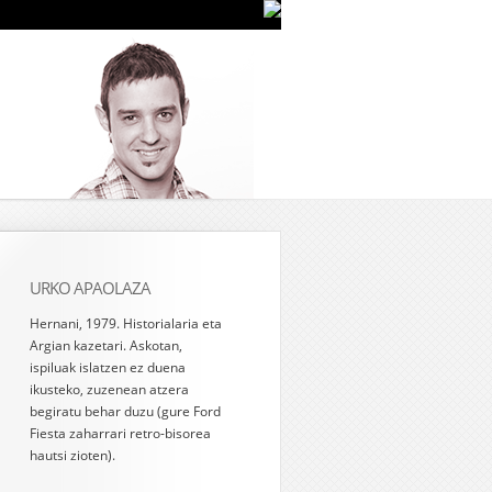
URKO APAOLAZA
Hernani, 1979. Historialaria eta
Argian kazetari. Askotan,
ispiluak islatzen ez duena
ikusteko, zuzenean atzera
begiratu behar duzu (gure Ford
Fiesta zaharrari retro-bisorea
hautsi zioten).