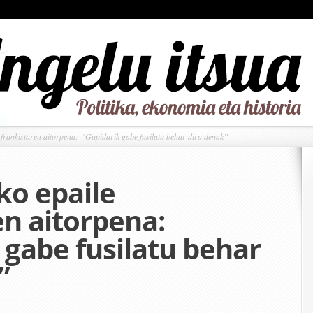
frankistaren aitorpena: “Gupidarik gabe fusilatu behar dira denak”
ko epaile
en aitorpena:
 gabe fusilatu behar
”