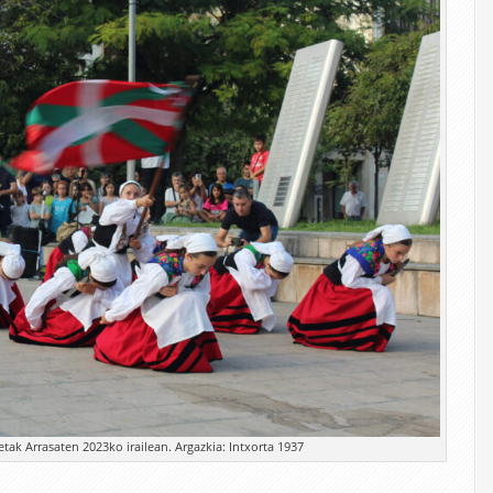
tak Arrasaten 2023ko irailean. Argazkia: Intxorta 1937