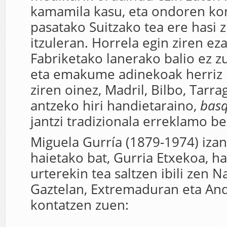
kamamila kasu, eta ondoren k
pasatako Suitzako tea ere hasi z
itzuleran. Horrela egin ziren ez
Fabriketako lanerako balio ez z
eta emakume adinekoak herriz h
ziren oinez, Madril, Bilbo, Tarr
antzeko hiri handietaraino,
bas
jantzi tradizionala erreklamo be
Miguela Gurría (1879-1974) iz
haietako bat, Gurria Etxekoa, 
urterekin tea saltzen ibili zen N
Gaztelan, Extremaduran eta And
kontatzen zuen: