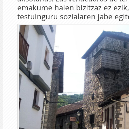
emakume haien bizitzaz ez ezik,
testuinguru sozialaren jabe egite