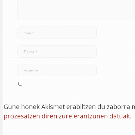
Gune honek Akismet erabiltzen du zaborra 
prozesatzen diren zure erantzunen datuak.