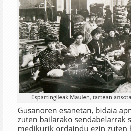
Espartingileak Maulen, tartean ansot
Gusanoren esanetan, bidaia ap
zuten bailarako sendabelarrak 
medikurik ordaindu ezin zuten h