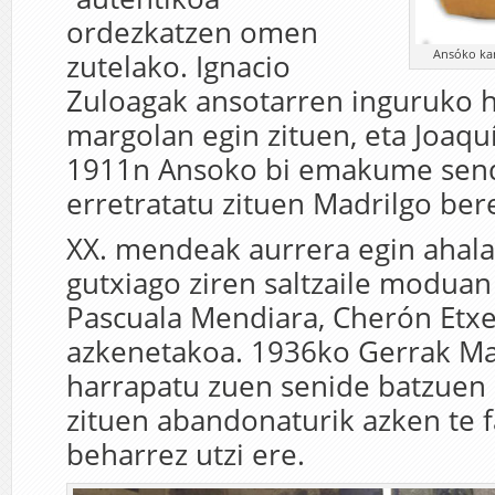
ordezkatzen omen
Ansóko kam
zutelako. Ignacio
Zuloagak ansotarren inguruko 
margolan egin zituen, eta Joaqu
1911n Ansoko bi emakume senda
erretratatu zituen Madrilgo ber
XX. mendeak aurrera egin ahala
gutxiago ziren saltzaile moduan 
Pascuala Mendiara, Cherón Etxe
azkenetakoa. 1936ko Gerrak Ma
harrapatu zuen senide batzuen 
zituen abandonaturik azken te f
beharrez utzi ere.