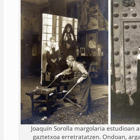
Joaquín Sorolla margolaria estudioan
gaztetxoa erretratatzen. Ondoan, arga