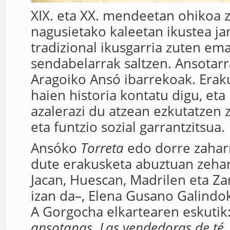
XIX. eta XX. mendeetan ohikoa z
nagusietako kaleetan ikustea ja
tradizional ikusgarria zuten e
sendabelarrak saltzen. Ansotarr
Aragoiko Ansó ibarrekoak. Erak
haien historia kontatu digu, eta
azalerazi du atzean ezkutatzen
eta funtzio sozial garrantzitsua.
Ansóko
Torreta
edo dorre zahar
dute erakusketa abuztuan zeha
Jacan, Huescan, Madrilen eta Z
izan da–, Elena Gusano Galindo
A Gorgocha elkartearen eskutik
ansotanas. Las vendedoras de té