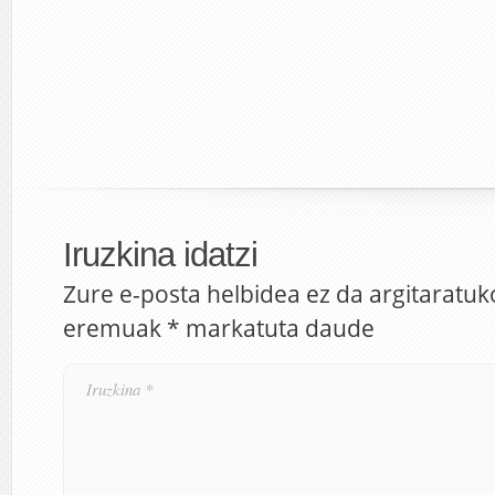
Iruzkina idatzi
Zure e-posta helbidea ez da argitaratuk
eremuak
*
markatuta daude