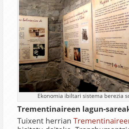
Ekonomia ibiltari sistema berezia 
Trementinaireen lagun-sarea
Tuixent herrian
Trementinaire