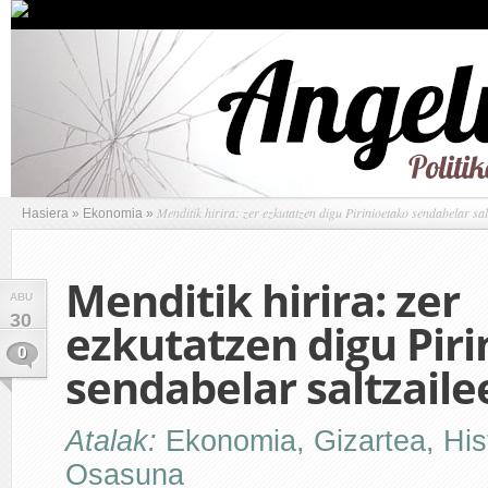
Menditik hirira: zer ezkutatzen digu Pirinioetako sendabelar sal
Hasiera
»
Ekonomia
»
Menditik hirira: zer
ABU
30
ezkutatzen digu Pir
0
sendabelar saltzaile
Atalak:
Ekonomia
,
Gizartea
,
His
Osasuna