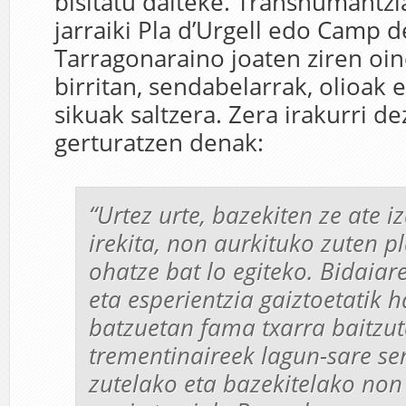
bisitatu daiteke. Transhumantzi
jarraiki Pla d’Urgell edo Camp d
Tarragonaraino joaten ziren oi
birritan, sendabelarrak, olioak 
sikuak saltzera. Zera irakurri 
gerturatzen denak:
“Urtez urte, bazekiten ze ate 
irekita, non aurkituko zuten p
ohatze bat lo egiteko. Bidaiar
eta esperientzia gaiztoetatik 
batzuetan fama txarra baitzut
trementinaireek lagun-sare se
zutelako eta bazekitelako non