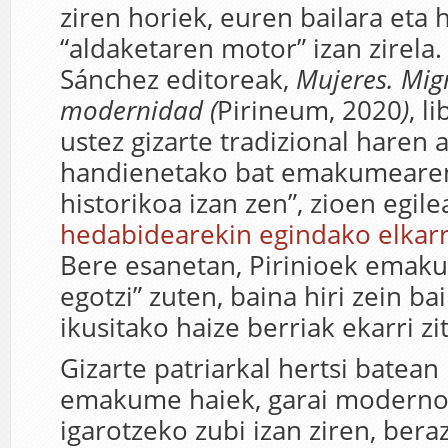
ziren horiek, euren bailara eta 
“aldaketaren motor” izan zirela.
Sánchez
editoreak
,
Mujeres. Mig
modernidad
(
Pirineum, 2020
)
, l
ustez
g
izarte tradizional haren 
handienetako bat emakumearen
historikoa izan zen”,
zioen egile
hedabidearekin egindako elkarr
Bere esanetan, Pirinioek emaku
egotzi” zuten, baina hiri
zein
bai
ikusitako haize berriak
ekarri z
Gizarte patriarkal hertsi batean
emakume haiek, garai moderno
igarotzeko zubi izan ziren, beraz