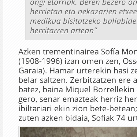
ongi etorriak. Beren bezero o
herrietan eta nekazarien etxe
medikua bisitatzeko baliabide
herritarren artean”
Azken trementinairea Sofía Mon
(1908-1996) izan omen zen, Oss
Garaia). Hamar urterekin hasi 
belar saltzen. Zerbitzatzen ere 
batez, baina Miquel Borrellekin
gero, senar emazteak herriz he
ibiltariari ekin zion bete-betea
zuten azken bidaia, Sofiak 74 ur