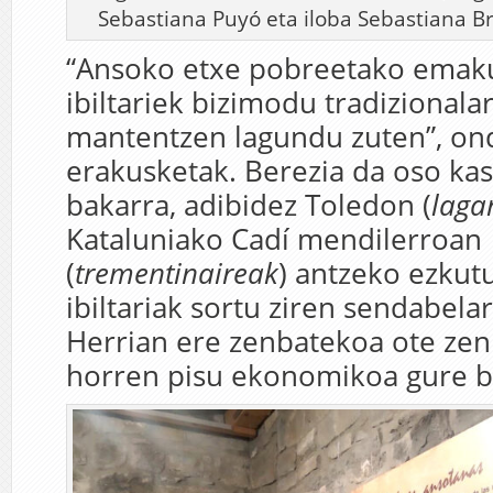
Sebastiana Puyó eta iloba Sebastiana B
“Ansoko etxe pobreetako emaku
ibiltariek bizimodu tradizionala
mantentzen lagundu zuten”, on
erakusketak. Berezia da oso kas
bakarra, adibidez Toledon (
laga
Kataluniako Cadí mendilerroan
(
trementinaireak
) antzeko ezku
ibiltariak sortu ziren sendabela
Herrian ere zenbatekoa ote zen
horren pisu ekonomikoa gure ba