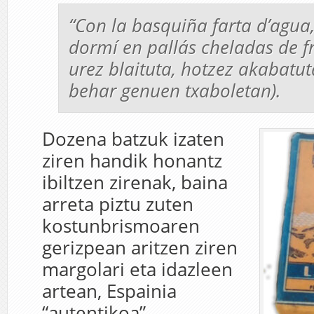
“Con la basquiña farta d’agua
dormí en pallás cheladas de fr
urez blaituta, hotzez akabatut
behar genuen txaboletan).
Dozena batzuk izaten
ziren handik honantz
ibiltzen zirenak, baina
arreta piztu zuten
kostunbrismoaren
gerizpean aritzen ziren
margolari eta idazleen
artean, Espainia
“autentikoa”