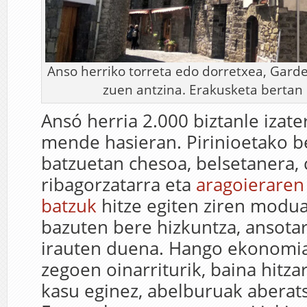
Anso herriko torreta edo dorretxea, Gard
zuen antzina. Erakusketa bertan 
Ansó herria 2.000 biztanle izater
mende hasieran. Pirinioetako b
batzuetan chesoa, belsetanera, 
ribagorzatarra eta
aragoieraren
batzuk
hitze egiten ziren modu
bazuten bere hizkuntza, ansotar
irauten duena. Hango ekonomia
zegoen oinarriturik, baina hitza
kasu eginez, abelburuak aberats