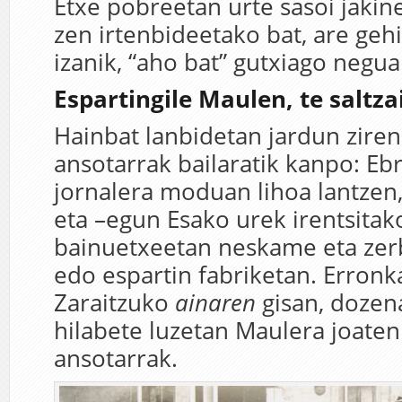
Etxe pobreetan urte sasoi jakin
zen irtenbideetako bat, are g
izanik, “aho bat” gutxiago negua
Espartingile Maulen, te saltza
Hainbat lanbidetan jardun zir
ansotarrak bailaratik kanpo: Eb
jornalera moduan lihoa lantzen
eta –egun Esako urek irentsita
bainuetxeetan neskame eta zerbi
edo espartin fabriketan. Erronk
Zaraitzuko
ainaren
gisan, dozen
hilabete luzetan Maulera joaten
ansotarrak.