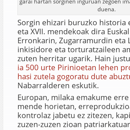
garai hartan sorginen inguruan zegoen ima
duena.
Sorgin ehizari buruzko historia
eta XVII. mendekoak dira Euskal
Erronkarin, Zugarramurdin eta 
inkisidore eta torturatzaileen 
zuten herritar ugarik. Hain jus
ia 500 urte Pirinioetan lehen p
hasi zutela gogoratu dute abuzt
Nabarralderen eskutik.
Europan, milaka emakume erre 
mende horietan, erreprodukzio
kontrolaz jabetu ez zitezen, kap
zuzen-zuzen zioan patriarkatua