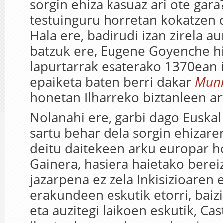
sorgin ehiza kasuaz ari ote gara
testuinguru horretan kokatzen 
Hala ere, badirudi izan zirela a
batzuk ere, Eugene Goyenche his
lapurtarrak esaterako 1370ean 
epaiketa baten berri dakar
Mun
honetan Ilharreko biztanleen a
Nolanahi ere, garbi dago Euskal
sartu behar dela sorgin ehizare
deitu daitekeen arku europar h
Gainera, hasiera haietako berei
jazarpena ez zela Inkisizioaren 
erakundeen eskutik etorri, baizik
eta auzitegi laikoen eskutik, Cas