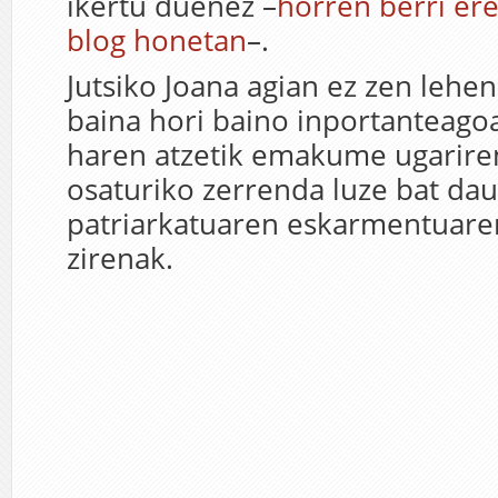
ikertu duenez –
horren berri e
blog honetan
–.
Jutsiko Joana agian ez zen lehe
baina hori baino inportanteago
haren atzetik emakume ugarire
osaturiko zerrenda luze bat dau
patriarkatuaren eskarmentuaren
zirenak.