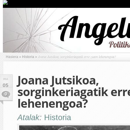
Joana Jutsikoa, sorginkeriagatik erre zuten lehenengoa?
Hasiera
»
Historia
»
Joana Jutsikoa,
IRA
05
sorginkeriagatik err
0
lehenengoa?
Atalak:
Historia