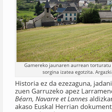
Gamereko jaunaren aurrean torturatu z
sorgina izatea egotzita. Argazk
Historia ez da ezezaguna, jadan
zuen Garruzeko apez Larramen
Béarn, Navarre et Lannes
aldizka
akaso Euskal Herrian dokument