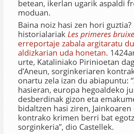
betean, ikerlan ugarik aspaldi f
moduan.
Baina noiz hasi zen hori guztia?
historialariak
Les primeres bruix
erreportaje zabala argitaratu d
aldizkarian uda honetan
. 1424a
urte, Kataliniako Pirinioetan da
d’Aneun, sorginkeriaren kontra
onartu zela izan du abiapuntu:
hasieran, europa hegoaldeko jus
desberdinak gizon eta emakum
bidaltzen hasi ziren, Jainkoaren
kontrako krimen berri bat egotz
sorginkeria”, dio Castellek.