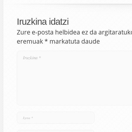
Iruzkina idatzi
Zure e-posta helbidea ez da argitaratuk
eremuak
*
markatuta daude