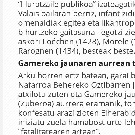
“liluratzaile publikoa” izateagat
Valais bailaran berriz, infantizi
omenaldiak egitea eta likantrop
bihurtzeko gaitasuna– egotzi 
askori Loéchen (1428), Morele (
Rarognen (1434), besteak beste
Gamereko jaunaren aurrean 
Arku horren ertz batean, garai 
Nafarroa Behereko Oztibarren J
atxilotu zuten eta Gamereko ja
(Zuberoa) aurrera eramanik, tor
konfesatu arazi zioten Eiherab
iniziatu zuela hamabost urte l
“fatalitatearen artean”.