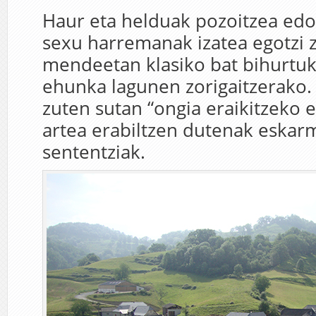
Haur eta helduak pozoitzea edo
sexu harremanak izatea egotzi 
mendeetan klasiko bat bihurtuk
ehunka lagunen zorigaitzerako.
zuten sutan “ongia eraikitzeko e
artea erabiltzen dutenak eskar
sententziak.