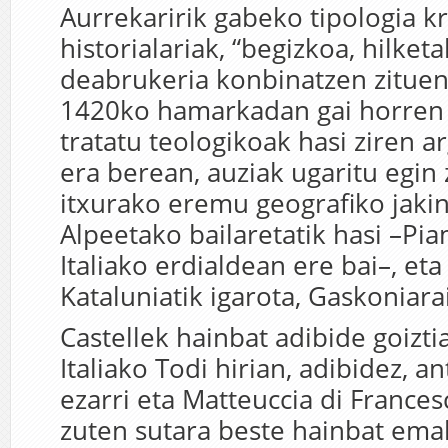
Aurrekaririk gabeko tipologia kr
historialariak, “begizkoa, hilketa
deabrukeria konbinatzen zituena
1420ko hamarkadan gai horren
tratatu teologikoak hasi ziren ar
era berean, auziak ugaritu egin 
itxurako eremu geografiko jakin
Alpeetako bailaretatik hasi –Pi
Italiako erdialdean ere bai–, et
Kataluniatik igarota, Gaskoniara
Castellek hainbat adibide goizti
Italiako Todi hirian, adibidez, a
ezarri eta Matteuccia di France
zuten sutara beste hainbat em