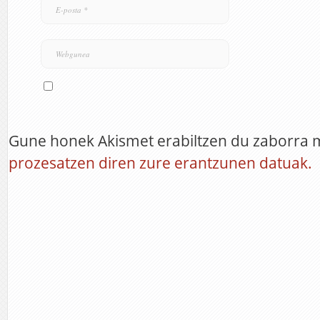
Gune honek Akismet erabiltzen du zaborra 
prozesatzen diren zure erantzunen datuak.