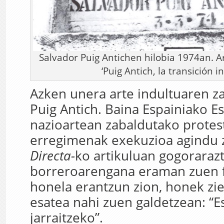
Salvador Puig Antichen hilobia 1974an. Ar
‘Puig Antich, la transición 
Azken unera arte indultuaren z
Puig Antich. Baina Espainiako E
nazioartean zabaldutako protes
erregimenak exekuzioa agindu
Directa-
ko artikuluan gogoraraz
borreroarengana eraman zuen f
honela erantzun zion, honek zie
esatea nahi zuen galdetzean: “
jarraitzeko”.