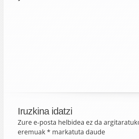
Iruzkina idatzi
Zure e-posta helbidea ez da argitaratuk
eremuak
*
markatuta daude