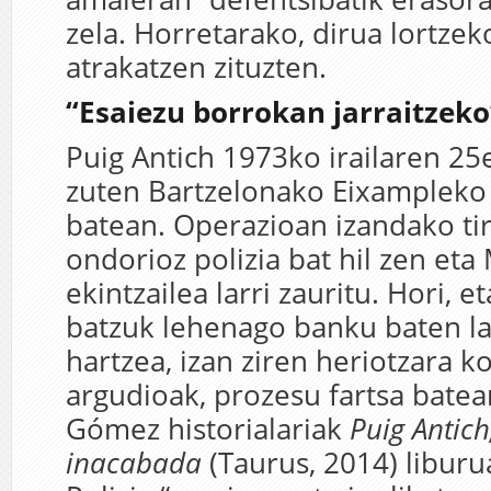
zela. Horretarako, dirua lortze
atrakatzen zituzten.
“Esaiezu borrokan jarraitzeko
Puig Antich 1973ko irailaren 25
zuten Bartzelonako Eixampleko 
batean. Operazioan izandako ti
ondorioz polizia bat hil zen eta
ekintzailea larri zauritu. Hori, et
batzuk lehenago banku baten la
hartzea, izan ziren heriotzara 
argudioak, prozesu fartsa bate
Gómez historialariak
Puig Antich
inacabada
(Taurus, 2014) libur