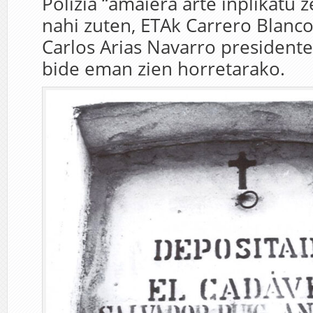
Polizia “amaiera arte inplikatu
nahi zuten, ETAk Carrero Blanco 
Carlos Arias Navarro presidente 
bide eman zien horretarako.