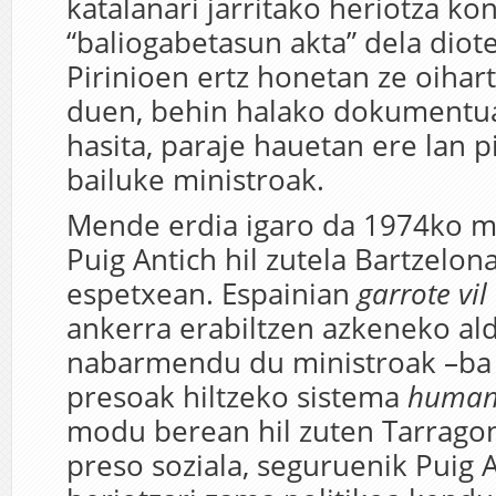
katalanari jarritako heriotza k
“baliogabetasun akta” dela diote
Pirinioen ertz honetan ze oihart
duen, behin halako dokumentua
hasita, paraje hauetan ere lan p
bailuke ministroak.
Mende erdia igaro da 1974ko m
Puig Antich hil zutela Bartzelo
espetxean. Espainian
g
arrote vil
ankerra erabiltzen azkeneko ald
nabarmendu du ministroak –ba
presoak hiltzeko sistema
human
modu berean hil zuten Tarrago
preso soziala, seguruenik Puig 