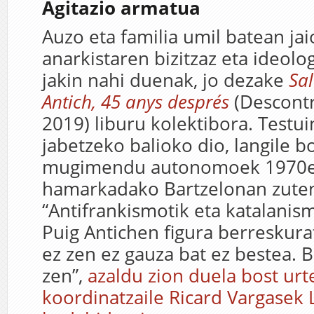
Agitazio armatua
Auzo eta familia umil batean ja
anarkistaren bizitzaz eta ideolo
jakin nahi duenak, jo dezake
Sa
Antich, 45 anys després
(Descontro
2019) liburu kolektibora. Testu
jabetzeko balioko dio, langile b
mugimendu autonomoek 1970
hamarkadako Bartzelonan zuten
“Antifrankismotik eta katalanism
Puig Antichen figura berreskura
ez zen ez gauza bat ez bestea. B
zen”,
azaldu zion duela bost urt
koordinatzaile Ricard Vargasek 