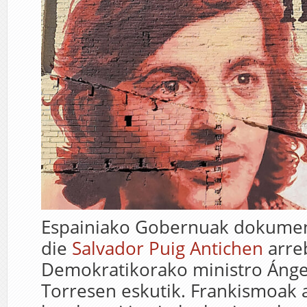
Espainiako Gobernuak dokument
die
Salvador Puig Antichen
arre
Demokratikorako ministro Ángel
Torresen eskutik. Frankismoak 