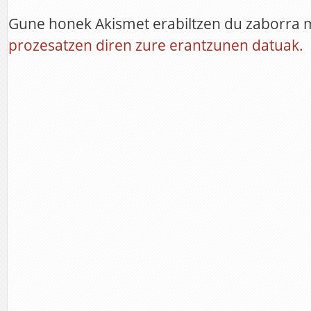
Gune honek Akismet erabiltzen du zaborra 
prozesatzen diren zure erantzunen datuak.