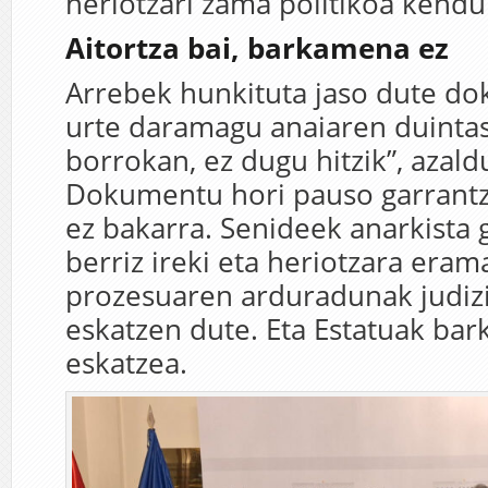
heriotzari zama politikoa kendu
Aitortza bai, barkamena ez
Arrebek hunkituta jaso dute d
urte daramagu anaiaren duinta
borrokan, ez dugu hitzik”, azald
Dokumentu hori pauso garrantzi
ez bakarra. Senideek anarkista 
berriz ireki eta heriotzara era
prozesuaren arduradunak judizia
eskatzen dute. Eta Estatuak ba
eskatzea.