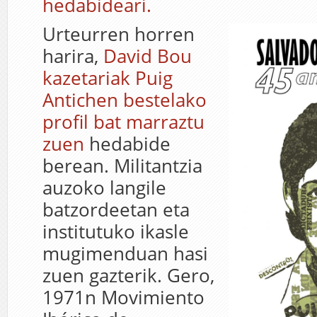
hedabideari.
Urteurren horren
harira,
David Bou
kazetariak Puig
Antichen bestelako
profil bat marraztu
zuen
hedabide
berean. Militantzia
auzoko langile
batzordeetan eta
institutuko ikasle
mugimenduan hasi
zuen gazterik. Gero,
1971n Movimiento