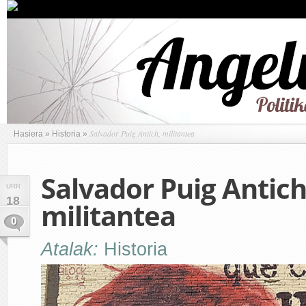
Salvador Puig Antich, militantea
Hasiera
»
Historia
»
Salvador Puig Antich
URR
18
militantea
0
Atalak:
Historia