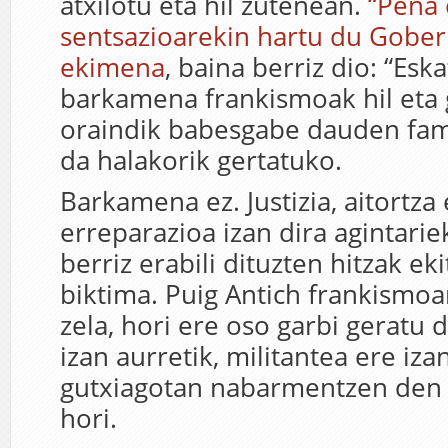
atxilotu eta hil zutenean.
“Pena 
sentsazioarekin hartu du Gobe
ekimena
, baina berriz dio: “Esk
barkamena frankismoak hil eta
oraindik babesgabe dauden famil
da halakorik gertatuko.
Barkamena ez. Justizia, aitortza 
erreparazioa izan dira agintarie
berriz erabili dituzten hitzak eki
biktima. Puig Antich frankismoa
zela, hori ere oso garbi geratu 
izan aurretik, militantea ere iza
gutxiagotan nabarmentzen den 
hori.