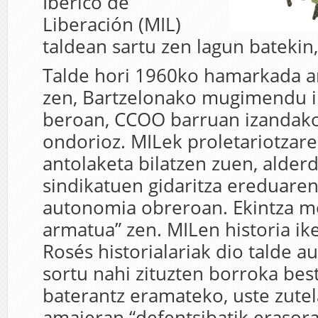
Ibérico de
Liberación (MIL)
taldean sartu zen lagun batekin,
Talde hori 1960ko hamarkada a
zen, Bartzelonako mugimendu ir
beroan, CCOO barruan izandako
ondorioz. MILek proletariotzare
antolaketa bilatzen zuen, alderd
sindikatuen gidaritza ereduaren
autonomia obreroan. Ekintza mo
armatua” zen. MILen historia ik
Rosés historialariak dio talde 
sortu nahi zituzten borroka bes
baterantz eramateko, uste zute
amaieran “defentsibatik erasor