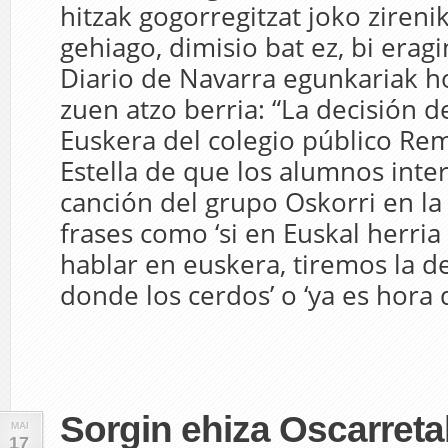
hitzak gogorregitzat joko zirenik
gehiago, dimisio bat ez, bi eragi
Diario de Navarra egunkariak 
zuen atzo berria: “La decisión d
Euskera del colegio público Re
Estella de que los alumnos inte
canción del grupo Oskorri en la
frases como ‘si en Euskal herri
hablar en euskera, tiremos la 
donde los cerdos’ o ‘ya es hora 
Sorgin ehiza Oscarreta
MAI
17