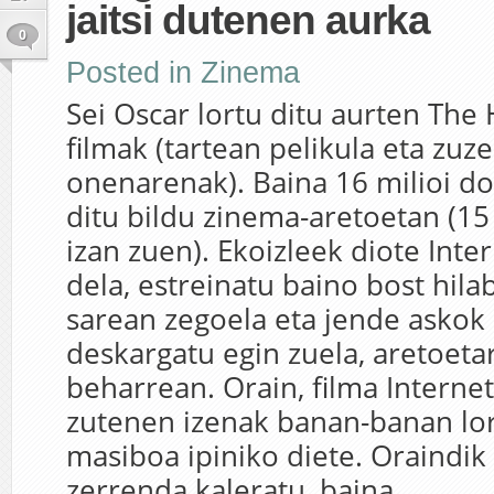
jaitsi dutenen aurka
0
Posted in
Zinema
Sei Oscar lortu ditu aurten The
filmak (tartean pelikula eta zuz
onenarenak). Baina 16 milioi do
ditu bildu zinema-aretoetan (15
izan zuen). Ekoizleek diote Inte
dela, estreinatu baino bost hil
sarean zegoela eta jende askok
deskargatu egin zuela, aretoeta
beharrean. Orain, filma Internete
zutenen izenak banan-banan lor
masiboa ipiniko diete. Oraindik
zerrenda kaleratu, baina...