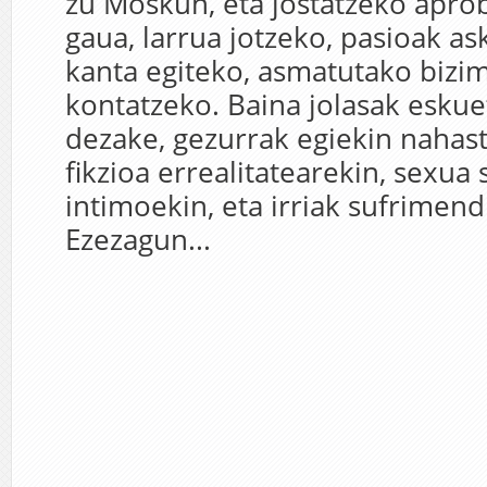
zu Moskun, eta jostatzeko apr
gaua, larrua jotzeko, pasioak ask
kanta egiteko, asmatutako biz
kontatzeko. Baina jolasak eskuet
dezake, gezurrak egiekin nahas
fikzioa errealitatearekin, sexu
intimoekin, eta irriak sufrimen
Ezezagun...