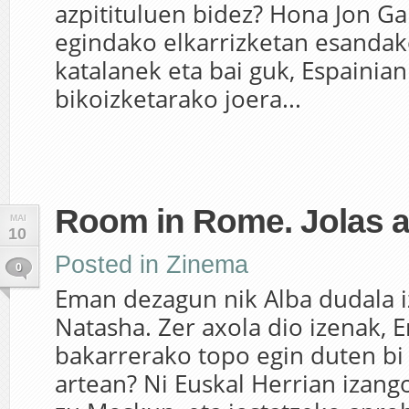
azpitituluen bidez? Hona Jon G
egindako elkarrizketan esandak
katalanek eta bai guk, Espainia
bikoizketarako joera...
Room in Rome. Jolas a
MAI
10
Posted in
Zinema
0
Eman dezagun nik Alba dudala i
Natasha. Zer axola dio izenak,
bakarrerako topo egin duten b
artean? Ni Euskal Herrian izango