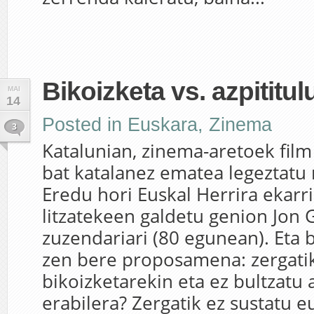
Bikoizketa vs. azpititul
MAI
14
Posted in
Euskara
,
Zinema
3
Katalunian, zinema-aretoek film
bat katalanez ematea legeztatu 
Eredu hori Euskal Herrira ekarr
litzatekeen galdetu genion Jon
zuzendariari (80 egunean). Eta 
zen bere proposamena: zergati
bikoizketarekin eta ez bultzatu 
erabilera? Zergatik ez sustatu e