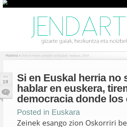
Data honetan egindako artikuluak: maiatza, 2010
Hasiera
»
Si en Euskal herria no
MAI
19
hablar en euskera, tire
1
democracia donde los
Posted in
Euskara
Zeinek esango zion Oskorriri be