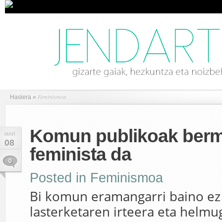
Feminismoa
Hasiera
»
Komun publikoak berm
MAR
08
feminista da
0
Posted in
Feminismoa
Bi komun eramangarri baino ez 
lasterketaren irteera eta helm