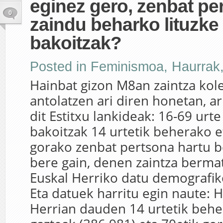
eginez gero, zenbat pe
0
zaindu beharko lituzke
bakoitzak?
Posted in
Feminismoa
,
Haurrak
Hainbat gizon M8an zaintza kol
antolatzen ari diren honetan, a
dit Estitxu lankideak: 16-69 urt
bakoitzak 14 urtetik beherako e
gorako zenbat pertsona hartu b
bere gain, denen zaintza berm
Euskal Herriko datu demografiko
Eta datuek harritu egin naute: 
Herrian dauden 14 urtetik behe