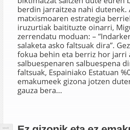
biktimatzat saltzen dute euren
berdin jarraitzea nahi dutenek. 
matxismoaren estrategia berrie
iruzurtiak baitituzte oinarri, Mi
zerrendatu moduan: – “Indarker
salaketa asko faltsuak dira”. Ge
fokua behin eta berriz hor jarri 
salbuespenaren salbuespena dir
faltsuak, Espainiako Estatuan %0
emakumeek gizona jotzen duten
gauza bera...
Ez gizonik eta ez ema
MAR