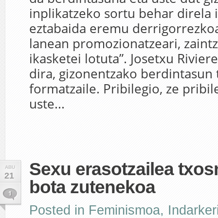
inplikatzeko sortu behar direla 
eztabaida eremu derrigorrezkoa
lanean promozionatzeari, zaintz
ikasketei lotuta”. Josetxu Rivie
dira, gizonentzako berdintasun 
formatzaile. Pribilegio, ze pribi
uste...
Sexu erasotzailea txo
ABU
21
bota zutenekoa
1
Posted in
Feminismoa
,
Indarker