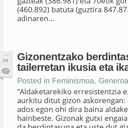
gazteak (386.981) eta 70etik g
(460.892) batuta (guztira 847.872
adinaren...
Gizonentzako berdint
URR
09
tailerretan ikusia eta ik
1
Posted in
Feminismoa
,
Genero
“Aldaketarekiko erresistentzia 
aurkitu ditut gizon askorengan:
ados egon ohi dira baina aldake
hainbeste. Gizonak gutxi engaia
da berdintasuna eta uste dut g