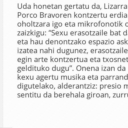
Uda honetan gertatu da, Lizarra
Porco Bravoren kontzertu erdi
oholtzara igo eta mikrofonotik 
zaizkigu: “Sexu erasotzaile bat 
eta hau denontzako espazio ask
izatea nahi dugunez, erasotzail
egin arte kontzertua eta txosne
geldituko dugu”. Onena izan da 
kexu agertu musika eta parrand
digutelako, alderantziz: presio
sentitu da berehala giroan, zur