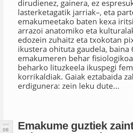
dirudienez, gainera, ez espresuk
lasterketagatik jarriak–, eta par
emakumeetako baten kexa iritsi 
arrazoi anatomiko eta kulturala
edozein zuhaitz eta txokotan pi
ikustera ohituta gaudela, baina
emakumeren behar fisiologikoak
beharko lituzkeela ikuspegi fem
korrikaldiak. Gaiak eztabaida z
erdigunera: zein leku dute...
Emakume guztiek zain
MAR
08