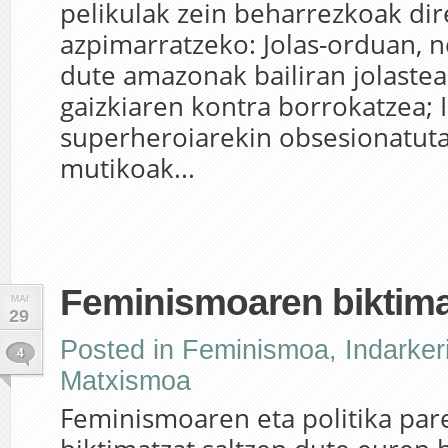
pelikulak zein beharrezkoak di
azpimarratzeko: Jolas-orduan, 
dute amazonak bailiran jolastea
gaizkiaren kontra borrokatzea;
superheroiarekin obsesionatut
mutikoak...
Feminismoaren biktim
MAI
29
Posted in
Feminismoa
,
Indarker
4
Matxismoa
Feminismoaren eta politika par