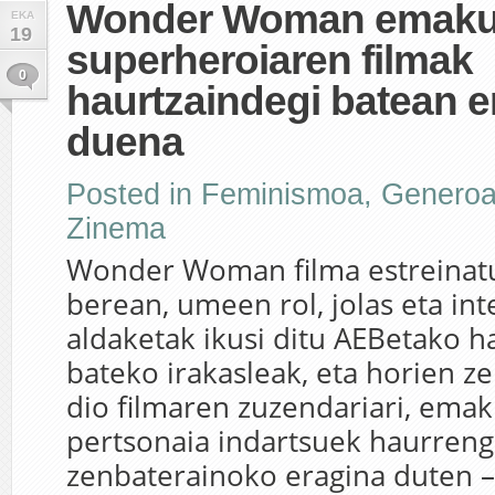
Wonder Woman emak
EKA
19
superheroiaren filmak
0
haurtzaindegi batean e
duena
Posted in
Feminismoa
,
Genero
Zinema
Wonder Woman filma estreinatu
berean, umeen rol, jolas eta in
aldaketak ikusi ditu AEBetako h
bateko irakasleak, eta horien ze
dio filmaren zuzendariari, em
pertsonaia indartsuek haurren
zenbaterainoko eragina duten –