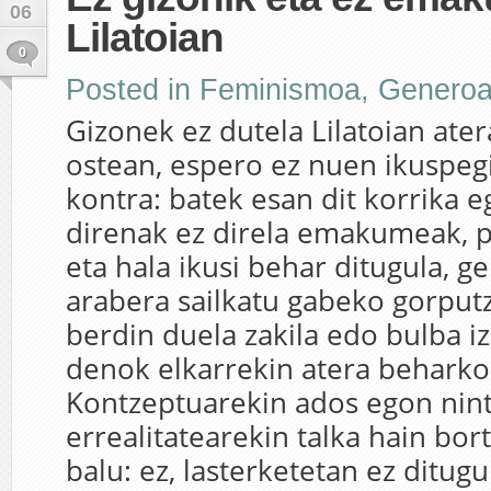
06
Lilatoian
0
Posted in
Feminismoa
,
Genero
Gizonek ez dutela Lilatoian ater
ostean, espero ez nuen ikuspegi
kontra: batek esan dit korrika e
direnak ez direla emakumeak, p
eta hala ikusi behar ditugula, 
arabera sailkatu gabeko gorputz
berdin duela zakila edo bulba i
denok elkarrekin atera beharko
Kontzeptuarekin ados egon nin
errealitatearekin talka hain bor
balu: ez, lasterketetan ez ditug