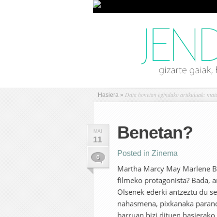
Data honetan egindako artikuluak: mai
Hasiera
»
Benetan?
MAI
11
Posted in
Zinema
0
Martha Marcy May Marlene Ben
filmeko protagonista? Bada, a
Olsenek ederki antzeztu du se
nahasmena, pixkanaka paranoi
barruan bizi dituen hasierako