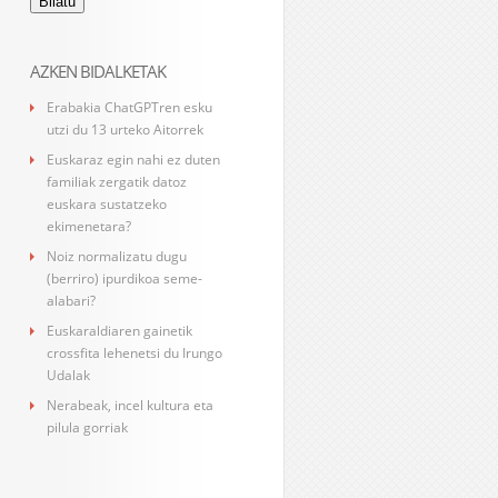
AZKEN BIDALKETAK
Erabakia ChatGPTren esku
utzi du 13 urteko Aitorrek
Euskaraz egin nahi ez duten
familiak zergatik datoz
euskara sustatzeko
ekimenetara?
Noiz normalizatu dugu
(berriro) ipurdikoa seme-
alabari?
Euskaraldiaren gainetik
crossfita lehenetsi du Irungo
Udalak
Nerabeak, incel kultura eta
pilula gorriak