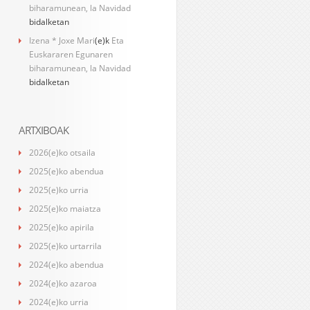
biharamunean, la Navidad
bidalketan
Izena * Joxe Mari
(e)k
Eta
Euskararen Egunaren
biharamunean, la Navidad
bidalketan
ARTXIBOAK
2026(e)ko otsaila
2025(e)ko abendua
2025(e)ko urria
2025(e)ko maiatza
2025(e)ko apirila
2025(e)ko urtarrila
2024(e)ko abendua
2024(e)ko azaroa
2024(e)ko urria