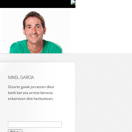
MIKEL GARCIA
Gizarte gaiak jorratzen ditut
batik bat eta arreta berezia
eskaintzen diot hezkuntzari.
Bilatu: