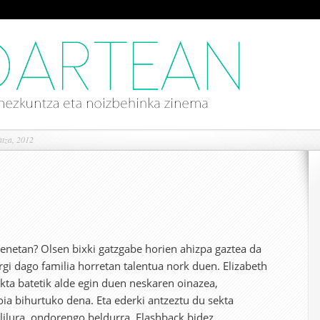
atza, 2012
etan? Olsen bixki gatzgabe horien ahizpa gaztea da
rgi dago familia horretan talentua nork duen. Elizabeth
kta batetik alde egin duen neskaren oinazea,
a bihurtuko dena. Eta ederki antzeztu du sekta
 lilura, ondorengo beldurra. Flashback bidez