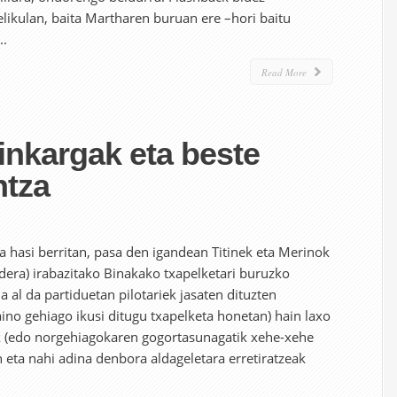
pelikulan, baita Martharen buruan ere –hori baitu
..
Read More
ainkargak eta beste
ntza
a hasi berritan, pasa den igandean Titinek eta Merinok
ldera) irabazitako Binakako txapelketari buruzko
 al da partiduetan pilotariek jasaten dituzten
aino gehiago ikusi ditugu txapelketa honetan) hain laxo
k (edo norgehiagokaren gogortasunagatik xehe-xehe
 eta nahi adina denbora aldageletara erretiratzeak