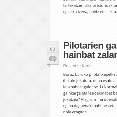
tartekatzen dira bi istorioak 
egiazko izena, nahiz eta sekta.
Pilotarien g
MAI
03
hainbat zala
0
Posted in
Kirola
Buruz buruko pilota txapelket
(bikain jokatuta, dena esate a
lauzpabost galdera: 1) Normala
gainkarga eta lesioekin (bat b
jokatzea? Alegia, mina duena
egina dagoenak) nahi bestetan
nola eragiten...