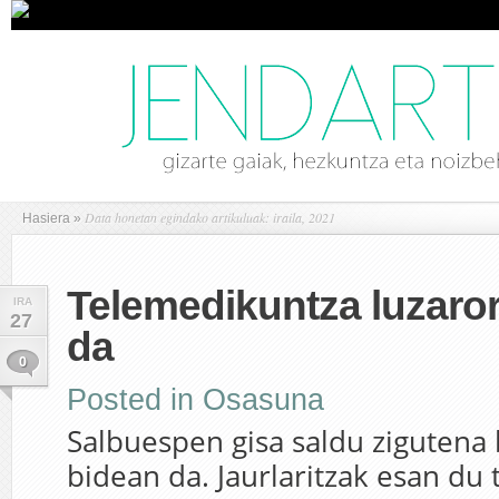
Data honetan egindako artikuluak: iraila, 2021
Hasiera
»
Telemedikuntza luzaror
IRA
27
da
0
Posted in
Osasuna
Salbuespen gisa saldu zigutena 
bidean da. Jaurlaritzak esan du 