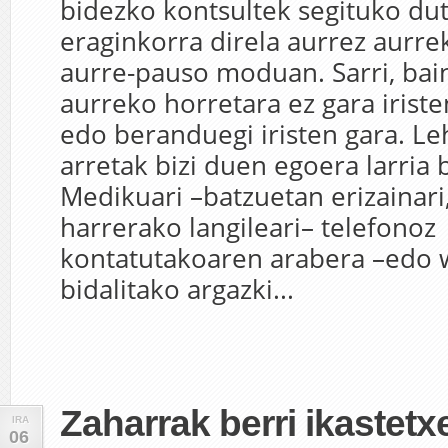
bidezko kontsultek segituko dut
eraginkorra direla aurrez aurre
aurre-pauso moduan. Sarri, bai
aurreko horretara ez gara iriste
edo beranduegi iristen gara. L
arretak bizi duen egoera larria 
Medikuari –batzuetan erizainari
harrerako langileari– telefonoz
kontatutakoaren arabera –edo
bidalitako argazki...
Zaharrak berri ikastetx
IRA
06