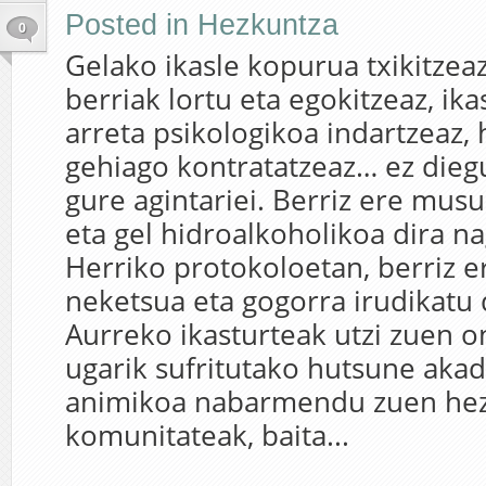
Posted in
Hezkuntza
0
Gelako ikasle kopurua txikitzeaz
berriak lortu eta egokitzeaz, ik
arreta psikologikoa indartzeaz, 
gehiago kontratatzeaz… ez dieg
gure agintariei. Berriz ere musu
eta gel hidroalkoholikoa dira na
Herriko protokoloetan, berriz e
neketsua eta gogorra irudikatu
Aurreko ikasturteak utzi zuen on
ugarik sufritutako hutsune aka
animikoa nabarmendu zuen he
komunitateak, baita...