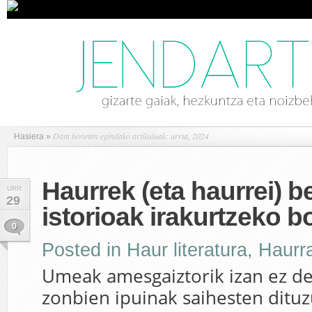
Data honetan egindako artikuluak: urria, 2024
Hasiera
»
Haurrek (eta haurrei) b
URR
29
istorioak irakurtzeko b
0
Posted in
Haur literatura
,
Haurr
Umeak amesgaiztorik izan ez de
zonbien ipuinak saihesten ditu