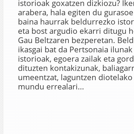
istorioak goxatzen dizkiozu? Ik
arabera, hala egiten du gurasoe
baina haurrak beldurrezko istor
eta bost argudio ekarri ditugu h
Gau Beltzaren bezperetan. Beld
ikasgai bat da Pertsonaia ilunak
istorioak, egoera zailak eta gor
dituzten kontakizunak, baliagarr
umeentzat, laguntzen diotelako
mundu errealari...