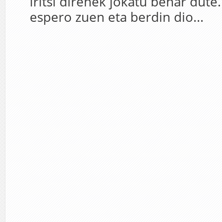
iritsi direnek jokatu behar dute
espero zuen eta berdin dio...