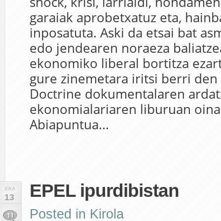
shock, krisi, larrialdi, hondame
garaiak aprobetxatuz eta, hainb
inposatuta. Aski da etsai bat a
edo jendearen noraeza baliatzea
ekonomiko liberal bortitza ezar
gure zinemetara iritsi berri de
Doctrine dokumentalaren ardat
ekonomialariaren liburuan oinar
Abiapuntua...
EPEL ipurdibistan
EKA
13
Posted in
Kirola
11