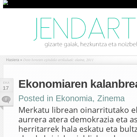
Data honetan egindako artikuluak: ekaina, 2011
Hasiera
»
Ekonomiaren kalanbre
EKA
17
Posted in
Ekonomia
,
Zinema
0
Merkatu librean oinarritutako 
aurrera atera demokrazia eta a
herritarrek hala eskatu eta bultz