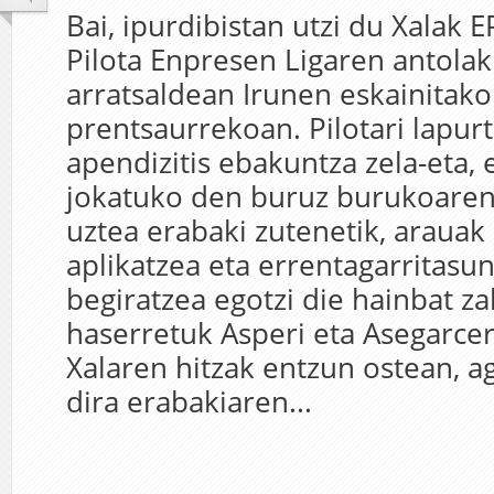
Bai, ipurdibistan utzi du Xalak 
Pilota Enpresen Ligaren antolak
arratsaldean Irunen eskainitako
prentsaurrekoan. Pilotari lapur
apendizitis ebakuntza zela-eta,
jokatuko den buruz burukoaren 
uztea erabaki zutenetik, arauak
aplikatzea eta errentagarritasun
begiratzea egotzi die hainbat zal
haserretuk Asperi eta Asegarcer
Xalaren hitzak entzun ostean, a
dira erabakiaren...