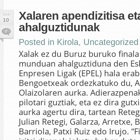
Xalaren apendizitisa e
EKA
10
ahalguztidunak
0
Posted in
Kirola
,
Uncategorized
Xalak ez du Buruz buruko finala 
munduan ahalguztiduna den Esk
Enpresen Ligak (EPEL) hala erab
Bengoetxeak ordezkatuko du, 
Olaizolaren aurka. Adierazpenak
pilotari guztiak, eta ez dira gut
aurka agertu dira, tartean Reteg
Julian Retegi, Galarza, Arretxe, B
Barriola, Patxi Ruiz edo Irujo. “F