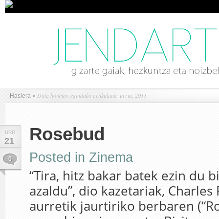
Data honetan egindako artikuluak: urria, 2011
Hasiera
»
Rosebud
URR
21
Posted in
Zinema
0
“Tira, hitz bakar batek ezin du b
azaldu”, dio kazetariak, Charles
aurretik jaurtiriko berbaren (“R