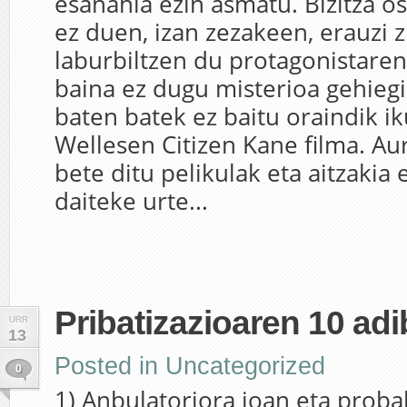
esanahia ezin asmatu. Bizitza os
ez duen, izan zezakeen, erauzi z
laburbiltzen du protagonistaren
baina ez dugu misterioa gehiegi
baten batek ez baitu oraindik i
Wellesen Citizen Kane filma. Au
bete ditu pelikulak eta aitzakia 
daiteke urte...
Pribatizazioaren 10 adi
URR
13
Posted in
Uncategorized
0
1) Anbulatoriora joan eta proba