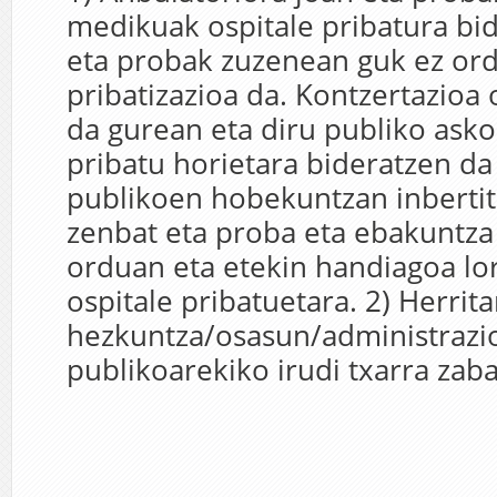
medikuak ospitale pribatura bid
eta probak zuzenean guk ez ord
pribatizazioa da. Kontzertazioa
da gurean eta diru publiko asko
pribatu horietara bideratzen da 
publikoen hobekuntzan inbertit
zenbat eta proba eta ebakuntza
orduan eta etekin handiagoa lo
ospitale pribatuetara. 2) Herrit
hezkuntza/osasun/administrazi
publikoarekiko irudi txarra zabal