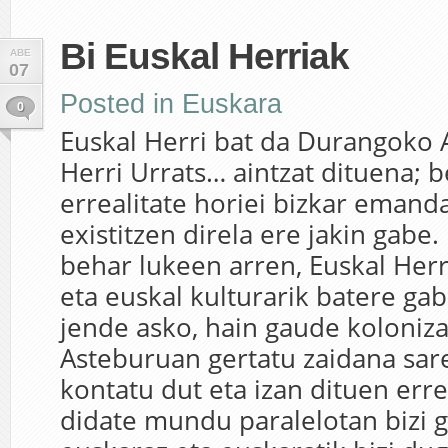
Bi Euskal Herriak
ABE
07
Posted in
Euskara
0
Euskal Herri bat da Durangoko A
Herri Urrats… aintzat dituena; b
errealitate horiei bizkar emanda
existitzen direla ere jakin gabe
behar lukeen arren, Euskal Herr
eta euskal kulturarik batere gab
jende asko, hain gaude koloniza
Asteburuan gertatu zaidana sare
kontatu dut eta izan dituen err
didate mundu paralelotan bizi g