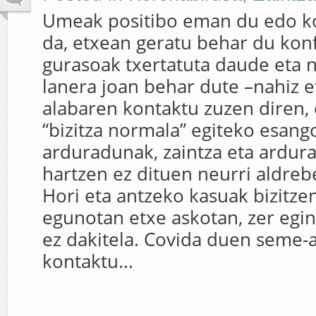
Umeak positibo eman du edo k
da, etxean geratu behar du konf
gurasoak txertatuta daude eta n
lanera joan behar dute –nahiz 
alabaren kontaktu zuzen diren,
“bizitza normala” egiteko esang
arduradunak, zaintza eta ardur
hartzen ez dituen neurri aldreb
Hori eta antzeko kasuak bizitzen
egunotan etxe askotan, zer egin
ez dakitela. Covida duen seme-a
kontaktu...