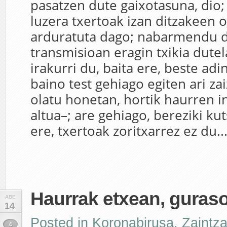
pasatzen dute gaixotasuna, dio;
luzera txertoak izan ditzakeen 
arduratuta dago; nabarmendu d
transmisioan eragin txikia dut
irakurri du, baita ere, beste adi
baino test gehiago egiten ari za
olatu honetan, hortik haurren i
altua–; are gehiago, bereziki kut
ere, txertoak zoritxarrez ez du..
Haurrak etxean, guraso
ABE
14
Posted in
Koronabirusa
,
Zaintz
4