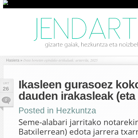
Data honetan egindako artikuluak: urtarrila, 2025
Hasiera
»
Ikasleen gurasoez kok
URT
26
dauden irakasleak (eta 
0
Posted in
Hezkuntza
Seme-alabari jarritako notarekin
Batxilerrean) edota jarrera txar