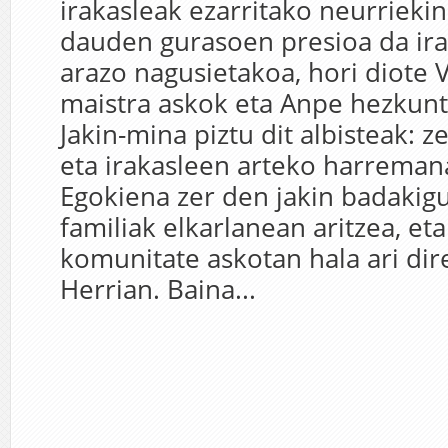
irakasleak ezarritako neurrieki
dauden gurasoen presioa da ir
arazo nagusietakoa, hori diote 
maistra askok eta Anpe hezkunt
Jakin-mina piztu dit albisteak: z
eta irakasleen arteko harreman
Egokiena zer den jakin badakigu:
familiak elkarlanean aritzea, et
komunitate askotan hala ari dir
Herrian. Baina...