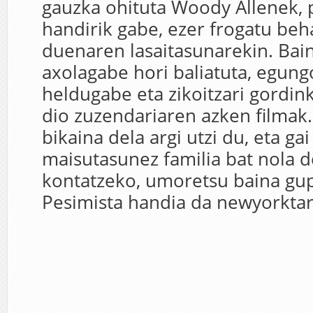
gauzka ohituta Woody Allenek, 
handirik gabe, ezer frogatu beh
duenaren lasaitasunarekin. Bain
axolagabe hori baliatuta, egung
heldugabe eta zikoitzari gordink
dio zuzendariaren azken filmak.
bikaina dela argi utzi du, eta gai
maisutasunez familia bat nola 
kontatzeko, umoretsu baina gu
Pesimista handia da newyorktarr