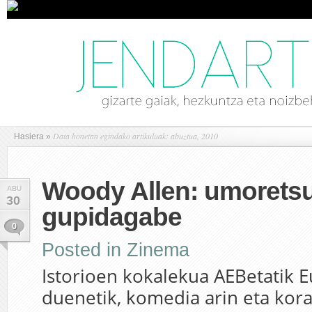
Data honetan egindako artikuluak: abuztua, 2010
Hasiera
»
Woody Allen: umoretsu
ABU
30
gupidagabe
0
Posted in
Zinema
Istorioen kokalekua AEBetatik 
duenetik, komedia arin eta kora