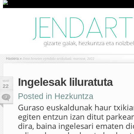
Data honetan egindako artikuluak: martxoa, 2022
Hasiera
»
Ingelesak liluratuta
MAR
22
Posted in
Hezkuntza
3
Guraso euskaldunak haur txikiar
egiten entzun izan ditut parkea
dira, baina ingelesari ematen d