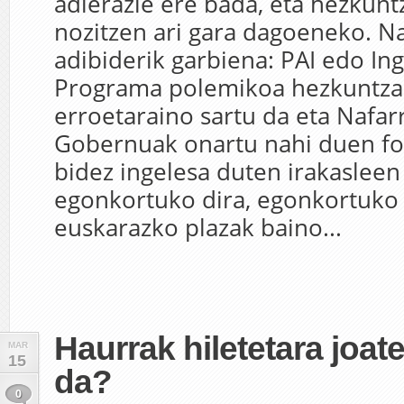
adierazle ere bada, eta hezkunt
nozitzen ari gara dagoeneko. N
adibiderik garbiena: PAI edo In
Programa polemikoa hezkuntza
erroetaraino sartu da eta Nafa
Gobernuak onartu nahi duen fo
bidez ingelesa duten irakasleen
egonkortuko dira, egonkortuko
euskarazko plazak baino...
Haurrak hiletetara joat
MAR
15
da?
0