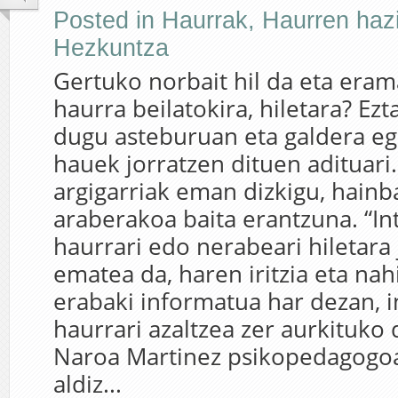
Posted in
Haurrak
,
Haurren haz
Hezkuntza
Gertuko norbait hil da eta era
haurra beilatokira, hiletara? Ezt
dugu asteburuan eta galdera eg
hauek jorratzen dituen adituari.
argigarriak eman dizkigu, hainb
araberakoa baita erantzuna. “In
haurrari edo nerabeari hiletara
ematea da, haren iritzia eta nah
erabaki informatua har dezan, 
haurrari azaltzea zer aurkituko 
Naroa Martinez psikopedagogoak
aldiz...