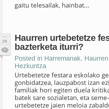
gaitu telesailak, hainbat...
Haurren urtebetetze fes
MAI
28
bazterketa iturri?
1
Posted in
Harremanak
,
Haurren
Hezkuntza
Urtebetetze festara eskolako ge
gonbidatzea, lauzpabost izan ez
familiak hori egiten duela kritik
batek sare sozialetan, eta seme
urtebetetze jaien meloia zabal