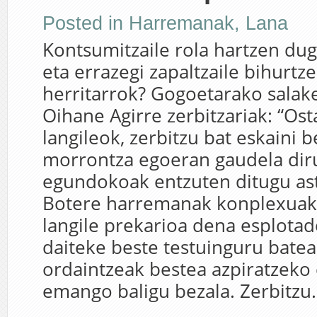
Posted in
Harremanak
,
Lana
Kontsumitzaile rola hartzen du
eta errazegi zapaltzaile bihurtze
herritarrok? Gogoetarako salake
Oihane Agirre zerbitzariak: “Ost
langileok, zerbitzu bat eskaini 
morrontza egoeran gaudela dir
egundokoak entzuten ditugu as
Botere harremanak konplexuak 
langile prekarioa dena esplotad
daiteke beste testuinguru batea
ordaintzeak bestea azpiratzeko
emango baligu bezala. Zerbitzu.