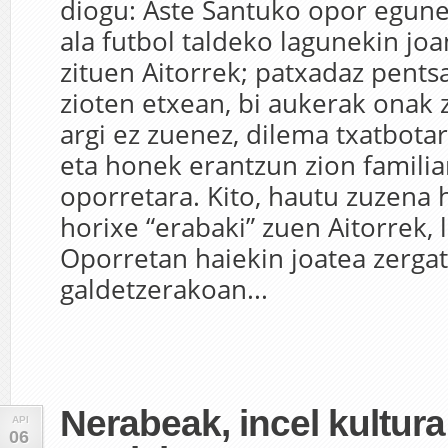
diogu: Aste Santuko opor egune
ala futbol taldeko lagunekin joa
zituen Aitorrek; patxadaz pents
zioten etxean, bi aukerak onak z
argi ez zuenez, dilema txatbotar
eta honek erantzun zion familia
oporretara. Kito, hautu zuzena 
horixe “erabaki” zuen Aitorrek, 
Oporretan haiekin joatea zerga
galdetzerakoan...
Nerabeak, incel kultura 
API
06