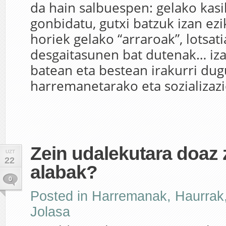
da hain salbuespen: gelako kasik
gonbidatu, gutxi batzuk izan ezi
horiek gelako “arraroak”, lotsati
desgaitasunen bat dutenak… iza
batean eta bestean irakurri dug
harremanetarako eta sozializazio
Zein udalekutara doaz
UZT
22
alabak?
0
Posted in
Harremanak
,
Haurrak
Jolasa