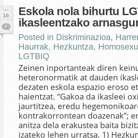
Eskola nola bihurtu L
MAI
16
ikasleentzako arnasgu
0
Posted in
Diskriminazioa
,
Harr
Haurrak
,
Hezkuntza
,
Homosexua
LGTBIQ
Zeinen inportanteak diren keinu
heteronormatik at dauden ikasl
dezaten eskola espazio eroso e
haientzat. “Gakoa da ikasleei o
jaurtitzea, eredu hegemonikoar
kontrakorrontean doazenak”; er
anitza dela erakustea baita bizi
izateko lehen urratsa. 1) Hezkun