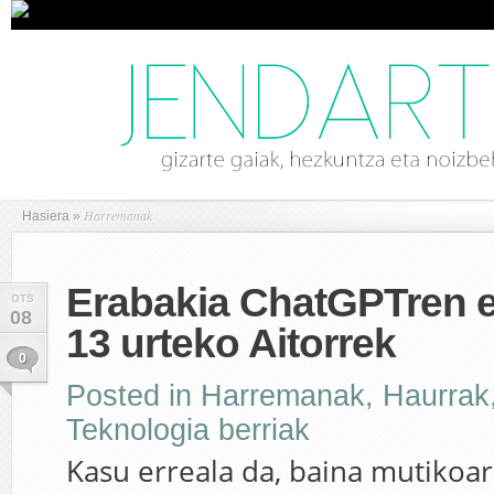
Harremanak
Hasiera
»
Erabakia ChatGPTren e
OTS
08
13 urteko Aitorrek
0
Posted in
Harremanak
,
Haurrak
Teknologia berriak
Kasu erreala da, baina mutikoar