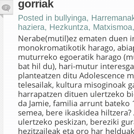
gorriak
0
Posted in
bullyinga
,
Harremana
haziera
,
Hezkuntza
,
Matxismoa
Nerabe(mutil)ez ematen duen ir
monokromatikotik harago, abi
muturreko egoeratik harago (mu
bat hil du), hari-mutur interesga
planteatzen ditu Adolescence 
telesailak, kultura misoginoak g
harrapatzen dituen ulertzeko bid
da Jamie, familia arrunt bateko
semea, bere ikaskidea hiltzera?
ulertzeko peskizan, bereziki gu
hezitzaileak eta oro har heldua