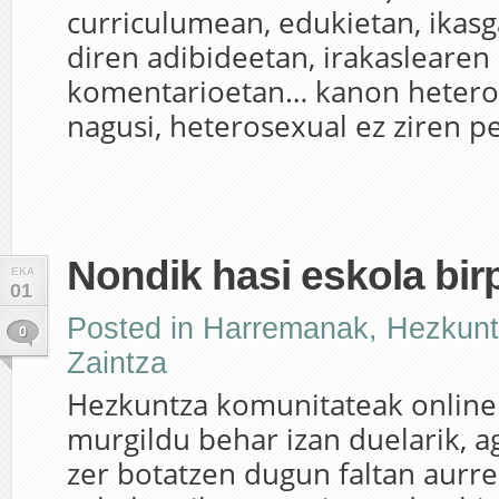
curriculumean, edukietan, ikasg
diren adibideetan, irakaslearen
komentarioetan… kanon hetero
nagusi, heterosexual ez ziren pe
Nondik hasi eskola bir
EKA
01
Posted in
Harremanak
,
Hezkun
0
Zaintza
Hezkuntza komunitateak online 
murgildu behar izan duelarik, a
zer botatzen dugun faltan aurr