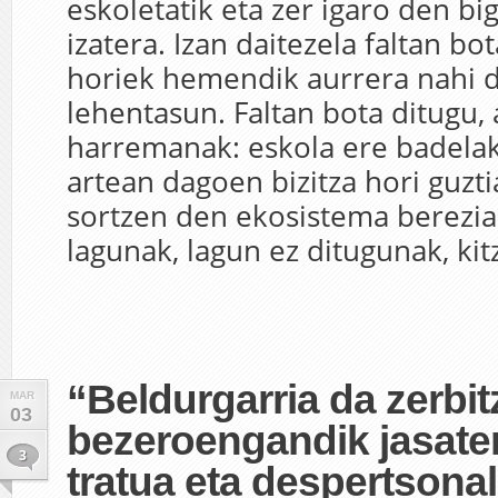
eskoletatik eta zer igaro den b
izatera. Izan daitezela faltan bo
horiek hemendik aurrera nahi 
lehentasun. Faltan bota ditugu, 
harremanak: eskola ere badelako
artean dagoen bizitza hori guzti
sortzen den ekosistema berezia.
lagunak, lagun ez ditugunak, kitz
“Beldurgarria da zerbit
MAR
03
bezeroengandik jasat
3
tratua eta despertsonal