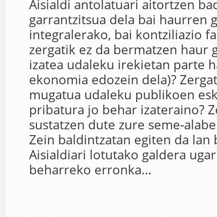
Aisialdi antolatuari aitortzen b
garrantzitsua dela bai haurren 
integralerako, bai kontziliazio f
zergatik ez da bermatzen haur 
izatea udaleku irekietan parte 
ekonomia edozein dela)? Zergat
mugatua udaleku publikoen esk
pribatura jo behar izateraino? Z
sustatzen dute zure seme-alab
Zein baldintzatan egiten da lan
Aisialdiari lotutako galdera ugar
beharreko erronka...