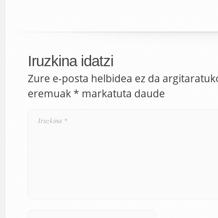
Iruzkina idatzi
Zure e-posta helbidea ez da argitaratuk
eremuak
*
markatuta daude