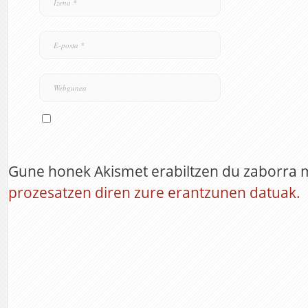
Gune honek Akismet erabiltzen du zaborra 
prozesatzen diren zure erantzunen datuak.