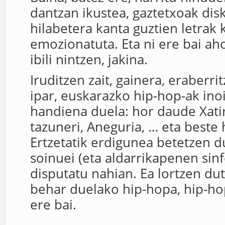
dantzan ikustea, gaztetxoak dis
hilabetera kanta guztien letrak
emozionatuta. Eta ni ere bai ah
ibili nintzen, jakina.
Iruditzen zait, gainera, eraberrit
ipar, euskarazko hip-hop-ak ino
handiena duela: hor daude Xatir
tazuneri, Aneguria, … eta beste 
Ertzetatik erdigunea betetzen d
soinuei (eta aldarrikapenen sinf
disputatu nahian. Ea lortzen du
behar duelako hip-hopa, hip-ho
ere bai.