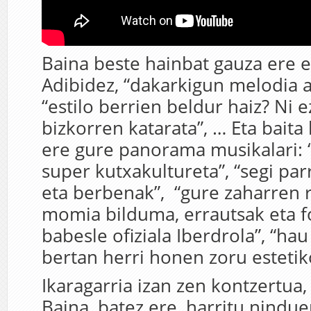
Baina beste hainbat gauza ere e
Adibidez, “dakarkigun melodia a
“estilo berrien beldur haiz? Ni e
bizkorren katarata”, … Eta baita k
ere gure panorama musikalari: 
super kutxakultureta”, “segi pa
eta berbenak”, “gure zaharren r
momia bilduma, errautsak eta f
babesle ofiziala Iberdrola”, “ha
bertan herri honen zoru estetik
Ikaragarria izan zen kontzertua
Baina, batez ere, harritu nindu