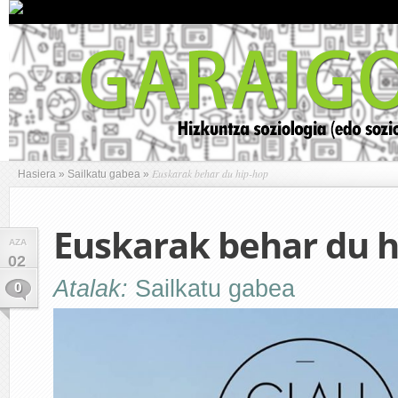
Euskarak behar du hip-hop
Hasiera
»
Sailkatu gabea
»
Euskarak behar du h
AZA
02
Atalak:
Sailkatu gabea
0