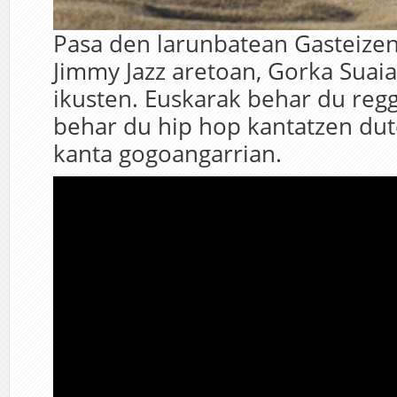
Pasa den larunbatean Gasteizen
Jimmy Jazz aretoan, Gorka Suai
ikusten. Euskarak behar du reg
behar du hip hop kantatzen dut
kanta gogoangarrian.