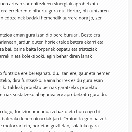
tuen artean sor daitezkeen sinergiak aprobetxatu.
ere erreferente bihurtu gura du. Hortaz, hizkuntzaren
en edozeinek badaki hemendik aurrera nora jo, zer
untzioa eman gura izan dio bere buruari. Beste era
arlanean jardun duten horiek talde batera ekarri eta
a bai, baina baita lorpenak ospatu eta tristeziak
arrekin eta kolektiboki, egin behar diren lanak
.
io funtzioa ere bereganatu du. Izan ere, gaur eta hemen
steko, dira funtsezko. Baina horrek ez du gura esan
nik. Taldeak proiektu berriak garatzeko, proiektu
berriak sustatzeko abagunea ere aprobetxatu gura du,
tu dugu, funtzionamendua zehaztu eta hurrengo bi
 baterako lehen oinarriak jarri. Oraindik egun batzuk
de motorrari eta, horietan guztietan, saiatuko gara