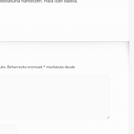
dotasuna handitzen. Hala izan dadila.
uko.
Beharrezko eremuak
*
markatuta daude