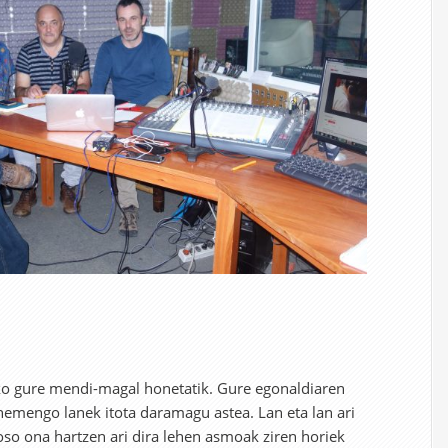
ko gure mendi-magal honetatik. Gure egonaldiaren
emengo lanek itota daramagu astea. Lan eta lan ari
a oso ona hartzen ari dira lehen asmoak ziren horiek