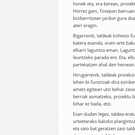
honek eta, era berean, proiek
Horrez gain, Tosepan barruan 
biziberritzean jardun gura du
ateri eragin.
Bigarrenik, taldeak kohesio f
batera esanda, orain arte bak
elkarri laguntza eman. Laguntz
leuntzeko parada ere. Eta, elk
partekatzen ahal den heinean
Hirugarrenik, taldeak proiekz
lehen bi funtzioak dira ezinbe
amets egiteari utzi behar zaio
berriak asmatzeko, proiektu 
bihar ez bada, etzi.
Esan dudan legez, taldea era
urteetarako balizko plangintza
eta saio bat geratzen zaio tal