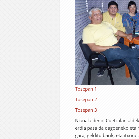
Tosepan 1
Tosepan 2
Tosepan 3
Niauala denoi Cuetzalan alde
erdia pasa da dagoeneko eta h
gara, gelditu barik, eta itxur