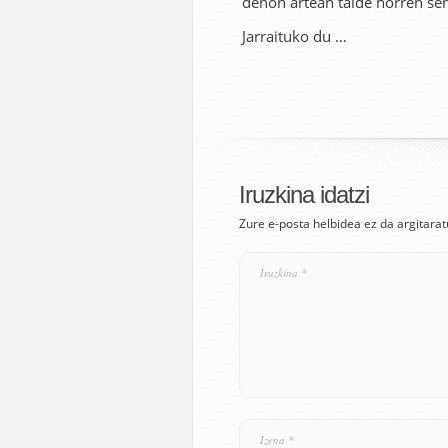
denon artean talde horren sen
Jarraituko du …
Iruzkina idatzi
Zure e-posta helbidea ez da argitarat