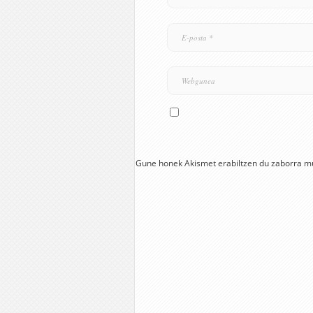
Gune honek Akismet erabiltzen du zaborra m