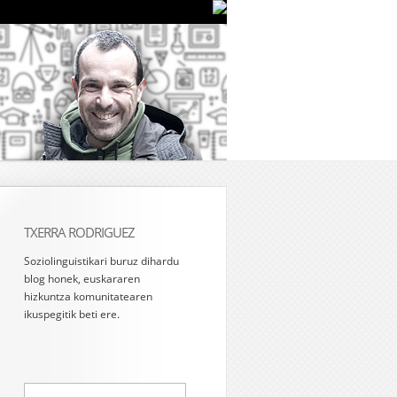
TXERRA RODRIGUEZ
Soziolinguistikari buruz dihardu
blog honek, euskararen
hizkuntza komunitatearen
ikuspegitik beti ere.
Bilatu: