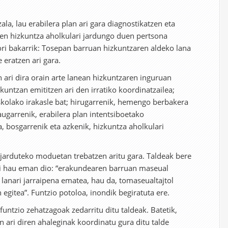
la, lau erabilera plan ari gara diagnostikatzen eta
men hizkuntza aholkulari jardungo duen pertsona
hori bakarrik: Tosepan barruan hizkuntzaren aldeko lana
 eratzen ari gara.
 ari dira orain arte lanean hizkuntzaren inguruan
zkuntzan emititzen ari den irratiko koordinatzailea;
skolako irakasle bat; hirugarrenik, hemengo berbakera
augarrenik, erabilera plan intentsiboetako
, bosgarrenik eta azkenik, hizkuntza aholkulari
a jarduteko moduetan trebatzen aritu gara. Taldeak bere
i hau eman dio: “erakundearen barruan maseual
lanari jarraipena ematea, hau da, tomaseualtajtol
n egitea”. Funtzio potoloa, inondik begiratuta ere.
 funtzio zehatzagoak zedarritu ditu taldeak. Batetik,
n ari diren ahaleginak koordinatu gura ditu talde