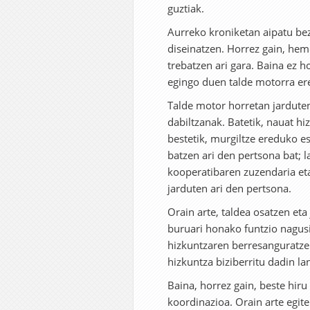
guztiak.
Aurreko kroniketan aipatu beza
diseinatzen. Horrez gain, he
trebatzen ari gara. Baina ez 
egingo duen talde motorra ere
Talde motor horretan jarduten
dabiltzanak. Batetik, nauat hi
bestetik, murgiltze ereduko e
batzen ari den pertsona bat; l
kooperatibaren zuzendaria eta
jarduten ari den pertsona.
Orain arte, taldea osatzen et
buruari honako funtzio nagus
hizkuntzaren berresanguratze 
hizkuntza biziberritu dadin la
Baina, horrez gain, beste hiru
koordinazioa. Orain arte egite