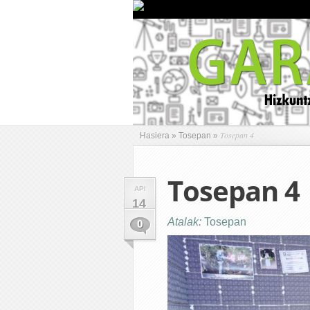
Tosepan 4
Hasiera
»
Tosepan
»
Tosepan 4
API
14
Atalak:
Tosepan
0