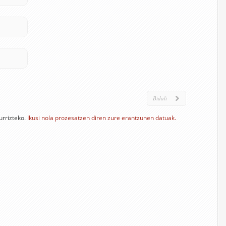
urrizteko.
Ikusi nola prozesatzen diren zure erantzunen datuak.