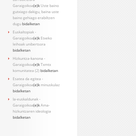
Garaigoikoa
(e)k
Uste baino
gutxiago dakigu, baina uste
baino gehiago erabiltzen
dugu
bidalketan
Euskaltopiak -
Garaigoikoa
(e)k
Etxeko
leihoak unibertsora
bidalketan
Hizkuntza-kanona -
Garaigoikoa
(e)k
Txmtx
komunitatea (2)
bidalketan
Esatea da egitea -
Garaigoikoa
(e)k
minuskulaz
bidalketan
Ia-euskaldunak -
Garaigoikoa
(e)k
Ama-
hizkuntzaren ideologia
bidalketan