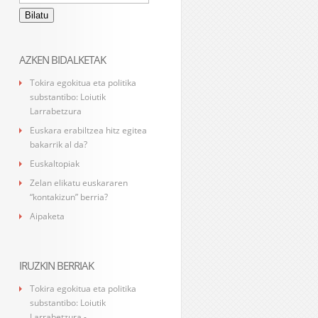
AZKEN BIDALKETAK
Tokira egokitua eta politika
substantibo: Loiutik
Larrabetzura
Euskara erabiltzea hitz egitea
bakarrik al da?
Euskaltopiak
Zelan elikatu euskararen
“kontakizun” berria?
Aipaketa
IRUZKIN BERRIAK
Tokira egokitua eta politika
substantibo: Loiutik
Larrabetzura -