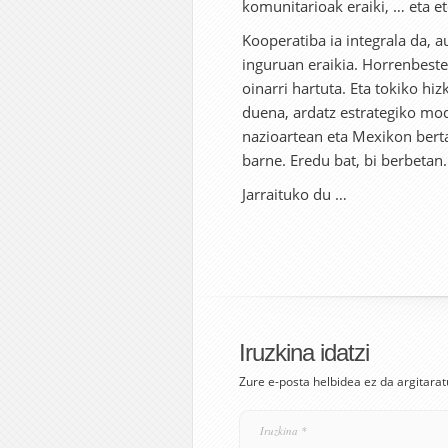
komunitarioak eraiki, … eta et
Kooperatiba ia integrala da, 
inguruan eraikia. Horrenbest
oinarri hartuta. Eta tokiko hi
duena, ardatz estrategiko modu
nazioartean eta Mexikon bert
barne. Eredu bat, bi berbetan.
Jarraituko du …
Iruzkina idatzi
Zure e-posta helbidea ez da argitarat