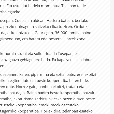
arik. Eta uste dut badela momentua Tosepan talde
rba egiteko.
Tosepan, Cuetzalan aldean. Hasiera batean, bertako
a prezio duinagoan saltzeko elkartu ziren. Ordutik,
da, asko aniztu da. Gaur egun, 36.000 familia baino
gimenduan, era batera edo bestera. Horrek zona
.
Ekonomia sozial eta solidarioa da Tosepan, ezer
askoz gauza gehiago ere bada. Ea kapaza naizen labur
zen.
sepanen, kafea, pipermina eta eztia, batez ere, ekoitzi
ikoa egiten dute eta beste kooperatiba baten bidez,
en dute. Horrez gain, banbua ekoitzi, tratatu eta
atiba bat dago. Baina badira beste kooperatiba batzuk
peratiba, ekoturismo zerbitzuak eskaintzen dituen beste
itzuetako kooperatiba, emakumeek osatutako
tsigarriko kooperatiba. Horiek dira, zelanbait esateko,