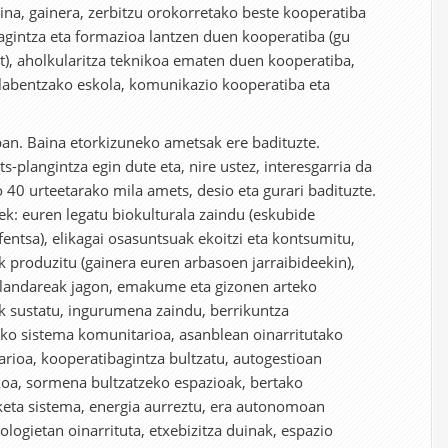
na, gainera, zerbitzu orokorretako beste kooperatiba
agintza eta formazioa lantzen duen kooperatiba (gu
), aholkularitza teknikoa ematen duen kooperatiba,
abentzako eskola, komunikazio kooperatiba eta
an. Baina etorkizuneko ametsak ere badituzte.
-plangintza egin dute eta, nire ustez, interesgarria da
 40 urteetarako mila amets, desio eta gurari badituzte.
k: euren legatu biokulturala zaindu (eskubide
fentsa), elikagai osasuntsuak ekoitzi eta kontsumitu,
k produzitu (gainera euren arbasoen jarraibideekin),
a landareak jagon, emakume eta gizonen arteko
lak sustatu, ingurumena zaindu, berrikuntza
eko sistema komunitarioa, asanblean oinarritutako
arioa, kooperatibagintza bultzatu, autogestioan
oa, sormena bultzatzeko espazioak, bertako
iketa sistema, energia aurreztu, era autonomoan
nologietan oinarrituta, etxebizitza duinak, espazio