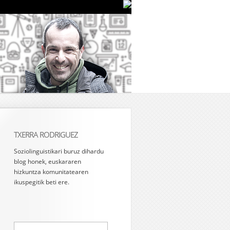
TXERRA RODRIGUEZ
Soziolinguistikari buruz dihardu
blog honek, euskararen
hizkuntza komunitatearen
ikuspegitik beti ere.
Bilatu: