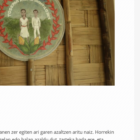
nen zer egiten ari garen azaltzen aritu naiz. Horrekin
zelan edo halan azaldu dut, tarteka bada ere, eta