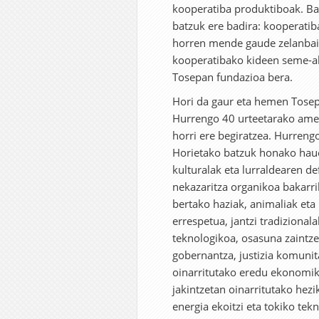
kooperatiba produktiboak. Bai
batzuk ere badira: kooperatib
horren mende gaude zelanbait
kooperatibako kideen seme-al
Tosepan fundazioa bera.
Hori da gaur eta hemen Tosep
Hurrengo 40 urteetarako amets
horri ere begiratzea. Hurrengo
Horietako batzuk honako haue
kulturalak eta lurraldearen de
nekazaritza organikoa bakarri
bertako haziak, animaliak et
errespetua, jantzi tradiziona
teknologikoa, osasuna zaintz
gobernantza, justizia komunit
oinarritutako eredu ekonomik
jakintzetan oinarritutako hez
energia ekoitzi eta tokiko tek