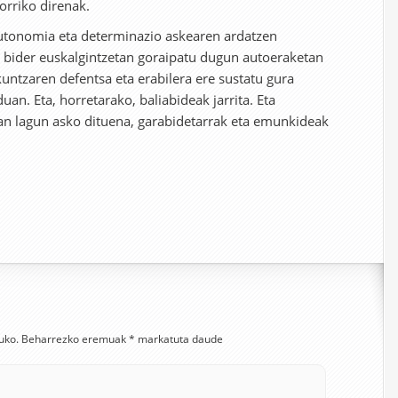
orriko direnak.
autonomia eta determinazio askearen ardatzen
e bider euskalgintzetan goraipatu dugun autoeraketan
zkuntzaren defentsa eta erabilera ere sustatu gura
an. Eta, horretarako, baliabideak jarrita. Eta
an lagun asko dituena, garabidetarrak eta emunkideak
uko.
Beharrezko eremuak
*
markatuta daude