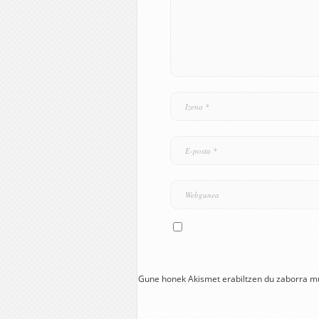
Gune honek Akismet erabiltzen du zaborra m