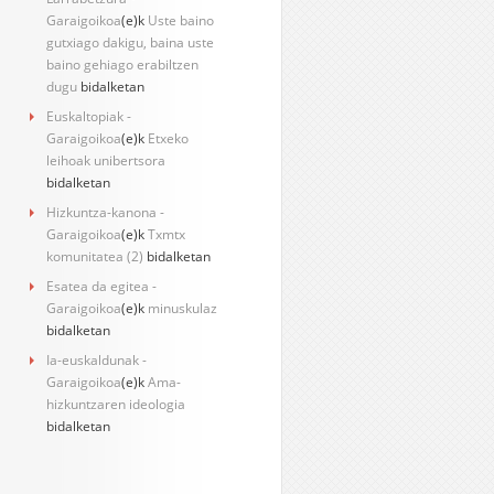
Garaigoikoa
(e)k
Uste baino
gutxiago dakigu, baina uste
baino gehiago erabiltzen
dugu
bidalketan
Euskaltopiak -
Garaigoikoa
(e)k
Etxeko
leihoak unibertsora
bidalketan
Hizkuntza-kanona -
Garaigoikoa
(e)k
Txmtx
komunitatea (2)
bidalketan
Esatea da egitea -
Garaigoikoa
(e)k
minuskulaz
bidalketan
Ia-euskaldunak -
Garaigoikoa
(e)k
Ama-
hizkuntzaren ideologia
bidalketan