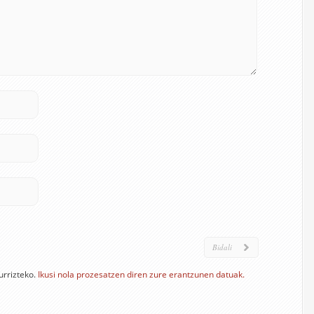
urrizteko.
Ikusi nola prozesatzen diren zure erantzunen datuak.