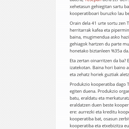
xehetasun gehiegitan sartu b
kooperatiboari buruzko lau be
Orain dela 41 urte sortu zen 
herritarrak kafea eta pipermin
baina, mugimendua asko hazi 
gehiagok hartzen du parte mu
honetako biztanleen %35a da
Eta zertan oinarritzen da ba? 
izatekotan. Baina hori baino 
eta zehatz horiek guztiak alet
Produkzio kooperatiba dago To
egiten duena. Produkzio organ
batu, eraldatu eta merkaturatz
eraldatzen duen beste kooper
ere: aurrezki eta kreditu koo
kooperatiba bat, osasun zerb
kooperatiba eta etxebizitza eu