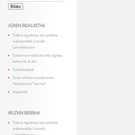
AZKEN BIDALKETAK
Tokira egokitua eta politika
substantibo: Loiutik
Larrabetzura
Euskara erabiltzea hitz egitea
bakarrik al da?
Euskaltopiak
Zelan elikatu euskararen
“kontakizun” berria?
Aipaketa
IRUZKIN BERRIAK
Tokira egokitua eta politika
substantibo: Loiutik
Larrabetzura -