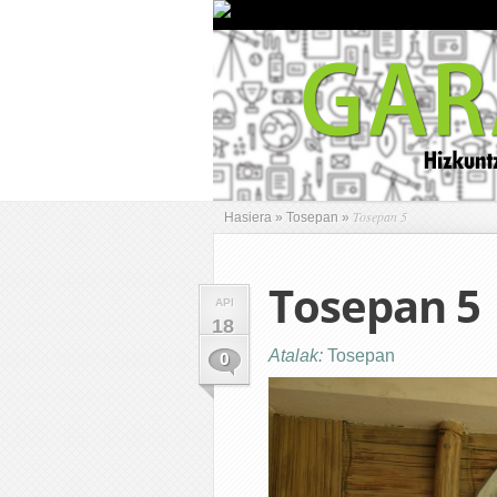
Tosepan 5
Hasiera
»
Tosepan
»
Tosepan 5
API
18
Atalak:
Tosepan
0