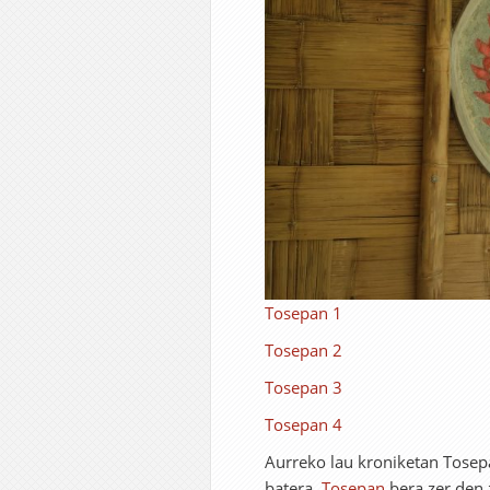
Tosepan 1
Tosepan 2
Tosepan 3
Tosepan 4
Aurreko lau kroniketan Tosepa
batera,
Tosepan
bera zer den 