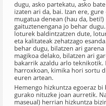
dugu, asko partekatu, asko bater
izaten ari da, bai. Izan ere, gur
mugatua denean (hau da, beti!)
gaituztenengana jo behar dugu.
loturek baldintzatzen dute, lotu
eta kalitateak zehatzago esanda
behar dugu, bilatzen ari garena
magikoa delako, bilatzen ari ga
bakarrik azaldu arlo teknikotik. 
harroxkoan, kimika hori sortu d
euren artean.
Hemengo hizkuntza egoeraz bi 
gurako nituzke joan aurretik. N
maseual) herrian hizkuntza bizi