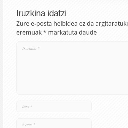
Iruzkina idatzi
Zure e-posta helbidea ez da argitaratuk
eremuak
*
markatuta daude