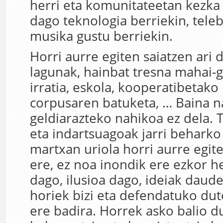
herri eta komunitateetan kezk
dago teknologia berriekin, tele
musika gustu berriekin.
Horri aurre egiten saiatzen ari
lagunak, hainbat tresna mahai-ga
irratia, eskola, kooperatibetako
corpusaren batuketa, … Baina na
geldiarazteko nahikoa ez dela. 
eta indartsuagoak jarri beharko
martxan uriola horri aurre egite
ere, ez noa inondik ere ezkor 
dago, ilusioa dago, ideiak daude
horiek bizi eta defendatuko du
ere badira. Horrek asko balio du