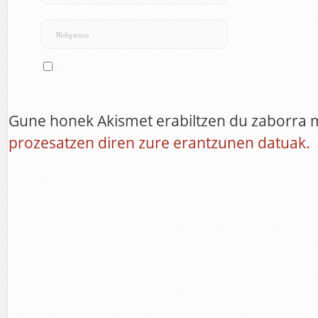
Gune honek Akismet erabiltzen du zaborra 
prozesatzen diren zure erantzunen datuak.